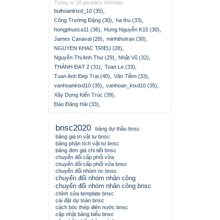
Today is 18 people's birthday.
buihoanktxd_10 (35)
,
Công Trường Đặng (30)
,
ha thu (33)
,
hongphuoca11 (36)
,
Hưng Nguyễn K15 (30)
,
James Canaval (28)
,
minhthotran (30)
,
NGUYEN KHAC TRIEU (28)
,
Nguyễn Thị Anh Thư (29)
,
Nhật Vũ (32)
,
THÀNH ĐẠT 2 (31)
,
Toan Le (33)
,
Tuan Anh Đep Trai (40)
,
Văn Tiềm (33)
,
vanhoanktxd10 (35)
,
vanhoan_ktxd10 (35)
,
Xây Dựng Kiến Trúc (39)
,
Đào Đăng Hải (33)
,
bnsc2020
bảng dự thầu bnsc
bảng giá trị vật tư bnsc
bảng phân tích vật tư bnsc
bảng đơn giá chi tiết bnsc
chuyển đổi cấp phối vữa
chuyển đổi cấp phối vữa bnsc
chuyển đổi nhóm nc bnsc
chuyển đổi nhóm nhân công
chuyển đổi nhóm nhân công bnsc
chỉnh sửa template bnsc
cài đặt dự toán bnsc
cách bóc thép điện nước bnsc
cập nhật bảng biểu bnsc