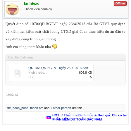
kinhtexd
Offline
Thành viên danh dự
Quyết định số 1070/QĐ-BGTVT ngày 23/4/2013 của Bộ GTVT quy định
về kiểm tra, kiểm soát chất lượng CTXD giai đoạn thực hiện dự án đầu tư
xây dựng công trình giao thông.
Anh em cùng tham khảo nha
Các file đính kèm:
QĐ 1070QĐ-BGTVT ngày 23-4-2013 Ban hành quy định về kiểm tra, kiểm soát tiến đ.pdf
Kích thước:
606.8 KB
Đọc:
5
23/07/13
ttx
,
pooh_pooh
,
thanh.bm
and
1 other person
like this.
HOT!!! Thẩm tra Định mức & Đơn giá: Chỉ có tại
PHẦN MỀM DỰ TOÁN BẮC NAM