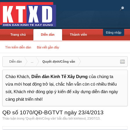
Đăng nhập
Trang chủ
Diễn đàn
Thành viên
Tìm kiếm diễn đàn
Bài viết gần đây
Diễn đàn
...
Quyết định/Công văn
Chào Khách,
Diễn đàn Kinh Tế Xây Dựng
của chúng ta
vừa mới hoạt động trở lại, chắc hẳn vẫn còn có nhiều thiếu
sót, Khách nhớ đóng góp ý kiến để xây dựng diễn đàn ngày
càng phát triển nhé!
QĐ số 1070/QĐ-BGTVT ngày 23/4/2013
Thảo luận trong '
Quyết định/Công văn
' bắt đầu bởi
kinhtexd
,
23/07/13
.