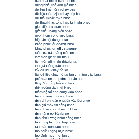
cập nhật phiên bản mới bnsc
dùng nhiều bộ đơn giá bnsc
dữ liệu thẩm định chạy tiếp
dữ liệu thẩm định chạy tiếp bnsc
dự thầu khác thkp bnsc
dự thầu khác tổng hợp kinh phí bnsc
giao diện dự toán bnsc
giới thiệu bảng biểu bnsc
gộp nhóm công việc bnsc
hiện ẩn nội dung bnsc
khắc phục lỗi loadxls bnsc
khắc phục lỗi reff và #name
kiểm tra các bảng biểu bnsc
làm tròn giá trị dự thầu
làm tròn giá trị dự thầu bnsc
lưu giá thông báo bnsc
lấy dữ liệu chạy hồ sơ
lấy dữ liệu chạy hồ sơ bnsc
nâng cấp bnsc
phím tắt bnsc
phím tắt bắc nam
thay đổi cấp phối vữa bnsc
thêm công tác mới bnsc
thêm hệ số cho công việc bnsc
tính bù máy thi công bnsc
tính chi phí vận chuyển vật liệu bnsc
tính giá máy thi công bnsc
tính nhân công theo tt01 bnsc
tính năng cơ bản bnsc
tính tiền lương nhân công bnsc
tạo công tác tổng hợp bnsc
tạo mẫu template bnsc
tạo nhiều hạng mục bnsc
tạo định mức mới bnsc