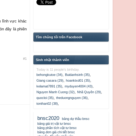
u lĩnh vực khác
òn đây là phiên
Tìm chúng tôi trên Facebook
#1
Sinh nhật thành viên
Today is 11 people's birthday.
behongkutoe (34)
,
Buidanhsinh (35)
,
Giang casara (29)
,
hoanktxd01 (35)
,
kelamat7891 (35)
,
myduyen4004 (43)
,
Nguyen Manh Cuong (32)
,
Nhã Quyên (29)
,
quocloi (35)
,
theduongnguyen (36)
,
tonthan02 (38)
,
bnsc2020
bảng dự thầu bnsc
bảng giá trị vật tư bnsc
bảng phân tích vật tư bnsc
bảng đơn giá chi tiết bnsc