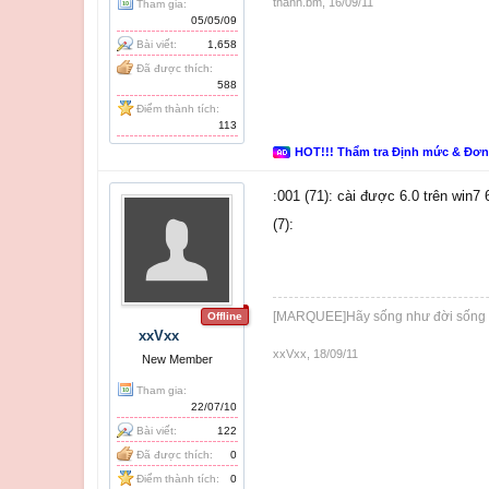
thanh.bm
,
16/09/11
Tham gia:
05/05/09
Bài viết:
1,658
Đã được thích:
588
Điểm thành tích:
113
HOT!!! Thẩm tra Định mức & Đơ
:001 (71): cài được 6.0 trên win7
(7):
[MARQUEE]Hãy sống như đời sống
Offline
xxVxx
xxVxx
,
18/09/11
New Member
Tham gia:
22/07/10
Bài viết:
122
Đã được thích:
0
Điểm thành tích:
0