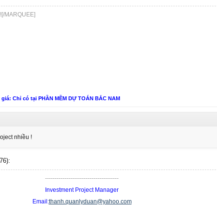
 ![/MARQUEE]
n giá: Chỉ có tại PHẦN MỀM DỰ TOÁN BẮC NAM
ject nhiều !
(76):
--------------------------------------
Investment Project Manager
Email:
thanh.quanlyduan@yahoo.com