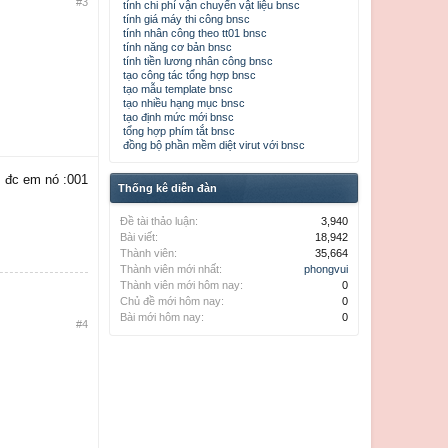
#3
tính chi phí vận chuyển vật liệu bnsc
tính giá máy thi công bnsc
tính nhân công theo tt01 bnsc
tính năng cơ bản bnsc
tính tiền lương nhân công bnsc
tạo công tác tổng hợp bnsc
tạo mẫu template bnsc
tạo nhiều hạng mục bnsc
tạo định mức mới bnsc
tổng hợp phím tắt bnsc
đồng bộ phần mềm diệt virut với bnsc
m đc em nó :001
Thống kê diễn đàn
Đề tài thảo luận:
3,940
Bài viết:
18,942
Thành viên:
35,664
Thành viên mới nhất:
phongvui
Thành viên mới hôm nay:
0
Chủ đề mới hôm nay:
0
Bài mới hôm nay:
0
#4