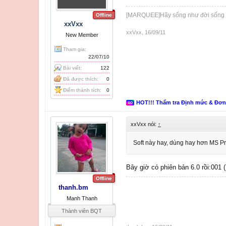
[MARQUEE]Hãy sống như đời sống
Offline
xxVxx
xxVxx
,
16/09/11
New Member
Tham gia:
22/07/10
Bài viết:
122
Đã được thích:
0
Điểm thành tích:
0
HOT!!! Thẩm tra Định mức & Đơ
xxVxx nói:
↑
Soft này hay, dùng hay hơn MS Pro
Bây giờ có phiên bản 6.0 rồi:001 
Offline
thanh.bm
Manh Thanh
Thành viên BQT