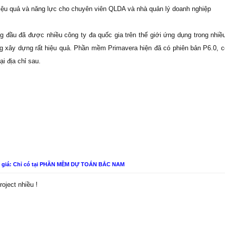
hiệu quả và năng lực cho chuyên viên QLDA và nhà quản lý doanh nghiệp
 đầu đã được nhiều công ty đa quốc gia trên thế giới ứng dụng trong nhiề
ng xây dựng rất hiệu quả. Phần mềm Primavera hiện đã có phiên bản P6.0, c
i địa chỉ sau.
n giá: Chỉ có tại PHẦN MỀM DỰ TOÁN BẮC NAM
oject nhiều !