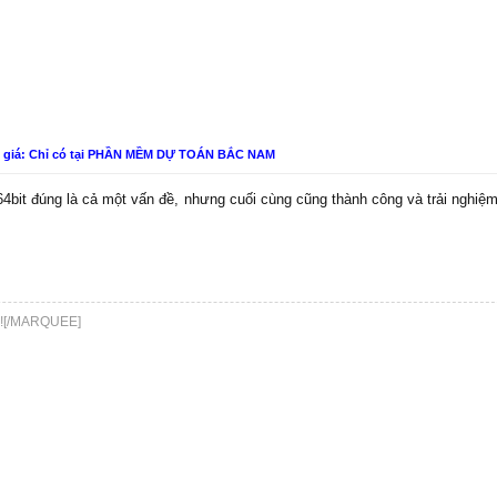
n giá: Chỉ có tại PHẦN MỀM DỰ TOÁN BẮC NAM
 64bit đúng là cả một vấn đề, nhưng cuối cùng cũng thành công và trải nghiệ
 ![/MARQUEE]