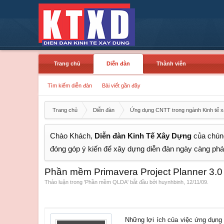
Trang chủ
Diễn đàn
Thành viên
Tìm kiếm diễn đàn
Bài viết gần đây
Trang chủ
Diễn đàn
Ứng dụng CNTT trong ngành Kinh tế 
Chào Khách,
Diễn đàn Kinh Tế Xây Dựng
của chúng
đóng góp ý kiến để xây dựng diễn đàn ngày càng phát
Phần mềm Primavera Project Planner 3.0
Thảo luận trong '
Phần mềm QLDA
' bắt đầu bởi
huynhbinh
,
12/11/09
.
Những lợi ích của việc ứng dụng 