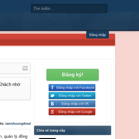
Đăng nhập
Đăng ký!
 Khách nhớ
Đăng nhập với Facebook
Đăng nhập với Twitter
Đăng nhập với VK
Đăng nhập với Google
ds:
tannhuongktxd
Chia sẻ trang này
n, quản lý đồng