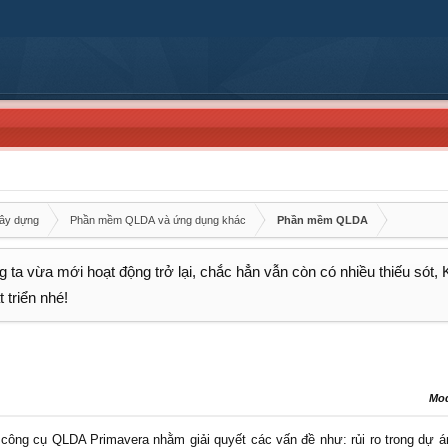
xây dựng
Phần mềm QLDA và ứng dụng khác
Phần mềm QLDA
 ta vừa mới hoạt động trở lại, chắc hẳn vẫn còn có nhiều thiếu sót,
 triển nhé!
Mo
công cụ QLDA Primavera nhằm giải quyết các vấn đề như: rủi ro trong dự á