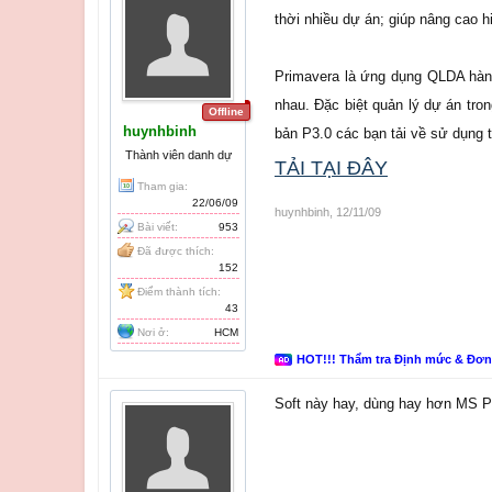
thời nhiều dự án; giúp nâng cao 
Primavera là ứng dụng QLDA hàng
nhau. Đặc biệt quản lý dự án tro
Offline
huynhbinh
bản P3.0 các bạn tải về sử dụng tạ
Thành viên danh dự
TẢI TẠI ĐÂY
Tham gia:
22/06/09
huynhbinh
,
12/11/09
Bài viết:
953
Đã được thích:
152
Điểm thành tích:
43
Nơi ở:
HCM
HOT!!! Thẩm tra Định mức & Đơ
Soft này hay, dùng hay hơn MS Pr