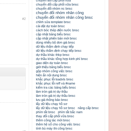
chuyển đổi cấp phối vữa
chuyển đổi cấp phối vữa bnsc
chuyển đổi nhóm nc bnsc
chuyển đổi nhóm nhân công
chuyển đổi nhóm nhân công bnsc
#2
chỉnh sửa template bnsc
cài đặt dự toán bnsc
cách bóc thép điện nước bnsc
cập nhật bảng biểu bnsc
cập nhật phiên bản mới bnsc
dùng nhiều bộ đơn giá bnsc
dữ liệu thẩm định chạy tiếp
dữ liệu thẩm định chạy tiếp bnsc
dự thầu khác thkp bnsc
dự thầu khác tổng hợp kinh phí bnsc
giao diện dự toán bnsc
giới thiệu bảng biểu bnsc
gộp nhóm công việc bnsc
hiện ẩn nội dung bnsc
khắc phục lỗi loadxls bnsc
khắc phục lỗi reff và #name
kiểm tra các bảng biểu bnsc
làm tròn giá trị dự thầu
làm tròn giá trị dự thầu bnsc
lưu giá thông báo bnsc
lấy dữ liệu chạy hồ sơ
lấy dữ liệu chạy hồ sơ bnsc
nâng cấp bnsc
phím tắt bnsc
phím tắt bắc nam
thay đổi cấp phối vữa bnsc
thêm công tác mới bnsc
thêm hệ số cho công việc bnsc
tính bù máy thi công bnsc