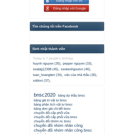
Đăng nhập với VK
Đăng nhập với Google
Tìm chúng tôi trên Facebook
Sinh nhật thành viên
Today is 7 people's birthday.
huynh nguyen (35)
,
pepper nguyen (33)
,
seabig12398 (45)
,
seobenhgoutvn (46)
,
tuan_hoangtien (34)
,
ván của nhà thầu (36)
,
xddovt (37)
,
bnsc2020
bảng dự thầu bnsc
bảng giá trị vật tư bnsc
bảng phân tích vật tư bnsc
bảng đơn giá chi tiết bnsc
chuyển đổi cấp phối vữa
chuyển đổi cấp phối vữa bnsc
chuyển đổi nhóm nc bnsc
chuyển đổi nhóm nhân công
chuyển đổi nhóm nhân công bnsc