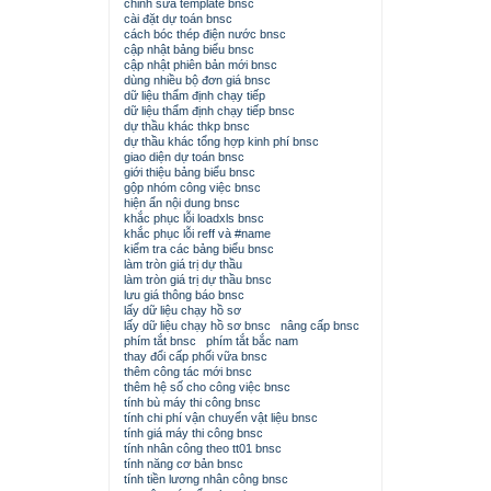
chỉnh sửa template bnsc
cài đặt dự toán bnsc
cách bóc thép điện nước bnsc
cập nhật bảng biểu bnsc
cập nhật phiên bản mới bnsc
dùng nhiều bộ đơn giá bnsc
dữ liệu thẩm định chạy tiếp
dữ liệu thẩm định chạy tiếp bnsc
dự thầu khác thkp bnsc
dự thầu khác tổng hợp kinh phí bnsc
giao diện dự toán bnsc
giới thiệu bảng biểu bnsc
gộp nhóm công việc bnsc
hiện ẩn nội dung bnsc
khắc phục lỗi loadxls bnsc
khắc phục lỗi reff và #name
kiểm tra các bảng biểu bnsc
làm tròn giá trị dự thầu
làm tròn giá trị dự thầu bnsc
lưu giá thông báo bnsc
lấy dữ liệu chạy hồ sơ
lấy dữ liệu chạy hồ sơ bnsc
nâng cấp bnsc
phím tắt bnsc
phím tắt bắc nam
thay đổi cấp phối vữa bnsc
thêm công tác mới bnsc
thêm hệ số cho công việc bnsc
tính bù máy thi công bnsc
tính chi phí vận chuyển vật liệu bnsc
tính giá máy thi công bnsc
tính nhân công theo tt01 bnsc
tính năng cơ bản bnsc
tính tiền lương nhân công bnsc