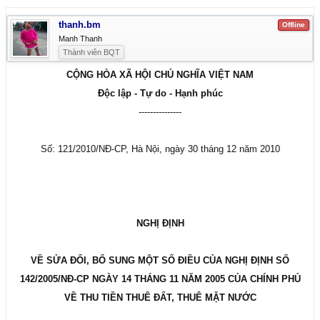
thanh.bm
Offline
Manh Thanh
Thành viên BQT
CỘNG HÒA XÃ HỘI CHỦ NGHĨA VIỆT NAM
Độc lập - Tự do - Hạnh phúc
---------------
Số: 121/2010/NĐ-CP, Hà Nội, ngày 30 tháng 12 năm 2010
NGHỊ ĐỊNH
VỀ SỬA ĐỔI, BỔ SUNG MỘT SỐ ĐIỀU CỦA NGHỊ ĐỊNH SỐ
142/2005/NĐ-CP NGÀY 14 THÁNG 11 NĂM 2005 CỦA CHÍNH PHỦ
VỀ THU TIỀN THUÊ ĐẤT, THUÊ MẶT NƯỚC