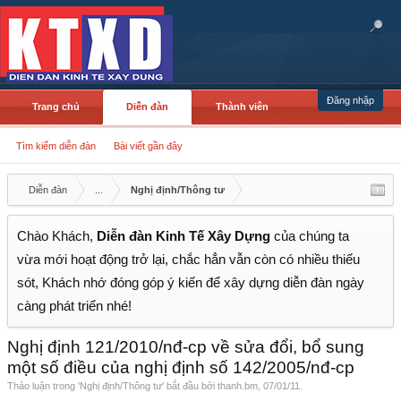
Đăng nhập
Trang chủ
Diễn đàn
Thành viên
Tìm kiếm diễn đàn
Bài viết gần đây
Diễn đàn
...
Nghị định/Thông tư
Chào Khách,
Diễn đàn Kinh Tế Xây Dựng
của chúng ta
vừa mới hoạt động trở lại, chắc hẳn vẫn còn có nhiều thiếu
sót, Khách nhớ đóng góp ý kiến để xây dựng diễn đàn ngày
càng phát triển nhé!
Nghị định 121/2010/nđ-cp về sửa đổi, bổ sung
một số điều của nghị định số 142/2005/nđ-cp
Thảo luận trong '
Nghị định/Thông tư
' bắt đầu bởi
thanh.bm
,
07/01/11
.