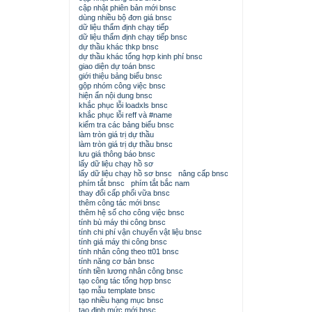
cập nhật phiên bản mới bnsc
dùng nhiều bộ đơn giá bnsc
dữ liệu thẩm định chạy tiếp
dữ liệu thẩm định chạy tiếp bnsc
dự thầu khác thkp bnsc
dự thầu khác tổng hợp kinh phí bnsc
giao diện dự toán bnsc
giới thiệu bảng biểu bnsc
gộp nhóm công việc bnsc
hiện ẩn nội dung bnsc
khắc phục lỗi loadxls bnsc
khắc phục lỗi reff và #name
kiểm tra các bảng biểu bnsc
làm tròn giá trị dự thầu
làm tròn giá trị dự thầu bnsc
lưu giá thông báo bnsc
lấy dữ liệu chạy hồ sơ
lấy dữ liệu chạy hồ sơ bnsc
nâng cấp bnsc
phím tắt bnsc
phím tắt bắc nam
thay đổi cấp phối vữa bnsc
thêm công tác mới bnsc
thêm hệ số cho công việc bnsc
tính bù máy thi công bnsc
tính chi phí vận chuyển vật liệu bnsc
tính giá máy thi công bnsc
tính nhân công theo tt01 bnsc
tính năng cơ bản bnsc
tính tiền lương nhân công bnsc
tạo công tác tổng hợp bnsc
tạo mẫu template bnsc
tạo nhiều hạng mục bnsc
tạo định mức mới bnsc