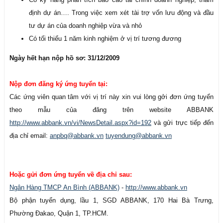
định dự án…. Trong việc xem xét tài trợ vốn lưu động và đầu
tư dự án của doanh nghiệp vừa và nhỏ
Có tối thiểu 1 năm kinh nghiệm ở vị trí tương đương
Ngày hết hạn nộp hồ sơ: 31/12/2009
Nộp đơn đăng ký ứng tuyển tại:
Các ứng viên quan tâm với vị trí này xin vui lòng gởi đơn ứng tuyển
theo mẫu của đăng trên website ABBANK
http://www.abbank.vn/vi/NewsDetail.aspx?id=192
và gửi trực tiếp đến
địa chỉ email:
anpbq@abbank.vn
tuyendung@abbank.vn
Hoặc gửi đơn ứng tuyển về địa chỉ sau:
Ngân Hàng TMCP An Bình (ABBANK)
-
http://www.abbank.vn
Bộ phận tuyển dụng, lầu 1, SGD ABBANK, 170 Hai Bà Trưng,
Phường Đakao, Quận 1, TP.HCM.