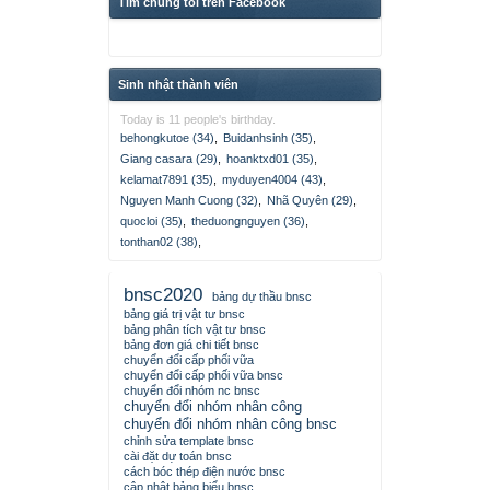
Tìm chúng tôi trên Facebook
Sinh nhật thành viên
Today is 11 people's birthday.
behongkutoe (34)
,
Buidanhsinh (35)
,
Giang casara (29)
,
hoanktxd01 (35)
,
kelamat7891 (35)
,
myduyen4004 (43)
,
Nguyen Manh Cuong (32)
,
Nhã Quyên (29)
,
quocloi (35)
,
theduongnguyen (36)
,
tonthan02 (38)
,
bnsc2020
bảng dự thầu bnsc
bảng giá trị vật tư bnsc
bảng phân tích vật tư bnsc
bảng đơn giá chi tiết bnsc
chuyển đổi cấp phối vữa
chuyển đổi cấp phối vữa bnsc
chuyển đổi nhóm nc bnsc
chuyển đổi nhóm nhân công
chuyển đổi nhóm nhân công bnsc
chỉnh sửa template bnsc
cài đặt dự toán bnsc
cách bóc thép điện nước bnsc
cập nhật bảng biểu bnsc