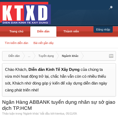
Đăng nhập
Trang chủ
Diễn đàn
Thành viên
Tìm kiếm diễn đàn
Bài viết gần đây
Diễn đàn
...
Tuyển dụng
Ngành khác
Chào Khách,
Diễn đàn Kinh Tế Xây Dựng
của chúng ta
vừa mới hoạt động trở lại, chắc hẳn vẫn còn có nhiều thiếu
sót, Khách nhớ đóng góp ý kiến để xây dựng diễn đàn ngày
càng phát triển nhé!
Ngân Hàng ABBANK tuyển dụng nhân sự sở giao
dịch TP.HCM
Thảo luận trong '
Ngành khác
' bắt đầu bởi
kienlua
,
05/11/09
.