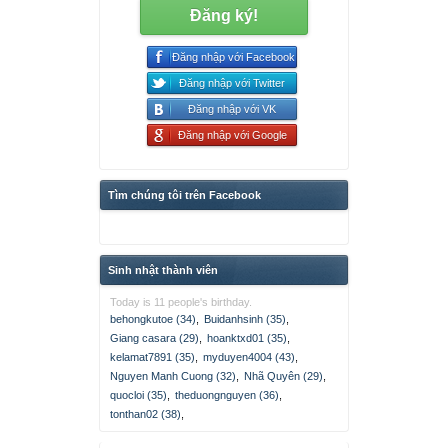
Đăng ký!
Đăng nhập với Facebook
Đăng nhập với Twitter
Đăng nhập với VK
Đăng nhập với Google
Tìm chúng tôi trên Facebook
Sinh nhật thành viên
Today is 11 people's birthday.
behongkutoe (34)
,
Buidanhsinh (35)
,
Giang casara (29)
,
hoanktxd01 (35)
,
kelamat7891 (35)
,
myduyen4004 (43)
,
Nguyen Manh Cuong (32)
,
Nhã Quyên (29)
,
quocloi (35)
,
theduongnguyen (36)
,
tonthan02 (38)
,