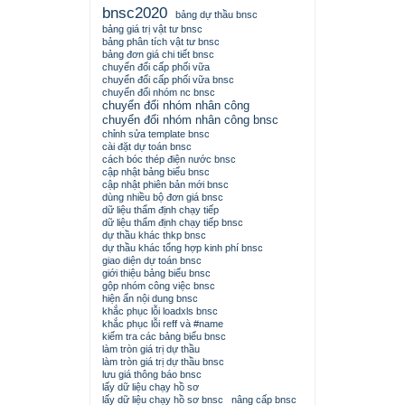
bnsc2020
bảng dự thầu bnsc
bảng giá trị vật tư bnsc
bảng phân tích vật tư bnsc
bảng đơn giá chi tiết bnsc
chuyển đổi cấp phối vữa
chuyển đổi cấp phối vữa bnsc
chuyển đổi nhóm nc bnsc
chuyển đổi nhóm nhân công
chuyển đổi nhóm nhân công bnsc
chỉnh sửa template bnsc
cài đặt dự toán bnsc
cách bóc thép điện nước bnsc
cập nhật bảng biểu bnsc
cập nhật phiên bản mới bnsc
dùng nhiều bộ đơn giá bnsc
dữ liệu thẩm định chạy tiếp
dữ liệu thẩm định chạy tiếp bnsc
dự thầu khác thkp bnsc
dự thầu khác tổng hợp kinh phí bnsc
giao diện dự toán bnsc
giới thiệu bảng biểu bnsc
gộp nhóm công việc bnsc
hiện ẩn nội dung bnsc
khắc phục lỗi loadxls bnsc
khắc phục lỗi reff và #name
kiểm tra các bảng biểu bnsc
làm tròn giá trị dự thầu
làm tròn giá trị dự thầu bnsc
lưu giá thông báo bnsc
lấy dữ liệu chạy hồ sơ
lấy dữ liệu chạy hồ sơ bnsc
nâng cấp bnsc