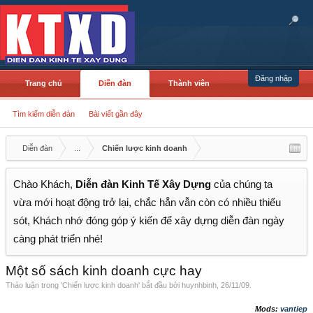
Đăng nhập
Trang chủ
Diễn đàn
Thành viên
Tìm kiếm diễn đàn
Bài viết gần đây
Diễn đàn
...
Chiến lược kinh doanh
Chào Khách,
Diễn đàn Kinh Tế Xây Dựng
của chúng ta
vừa mới hoạt động trở lại, chắc hẳn vẫn còn có nhiều thiếu
sót, Khách nhớ đóng góp ý kiến để xây dựng diễn đàn ngày
càng phát triển nhé!
Một số sách kinh doanh cực hay
Thảo luận trong '
Chiến lược kinh doanh
' bắt đầu bởi
huynhbinh
,
26/11/09
.
Mods:
vantiep