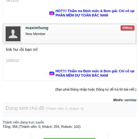
28/11/10
HOT!!! Thẩm tra Định mức & Đơn giá: Chỉ có tại
PHẦN MỀM DỰ TOÁN BẮC NAM
maximhung
Offline
New Member
link hư rồi bạn ơi!
10/03/12
HOT!!! Thẩm tra Định mức & Đơn giá: Chỉ có tại
PHẦN MỀM DỰ TOÁN BẮC NAM
(Bạn phải Đăng nhập hoặc Đăng ký để trả lời bài viết.)
Mods:
vantiep
Đang xem chủ đề
(Thành viên: 0, Khách: 0)
Thành viên đang trực tuyến
Tổng: 356 (Thành viên: 0, Khách: 254, Robots: 102)