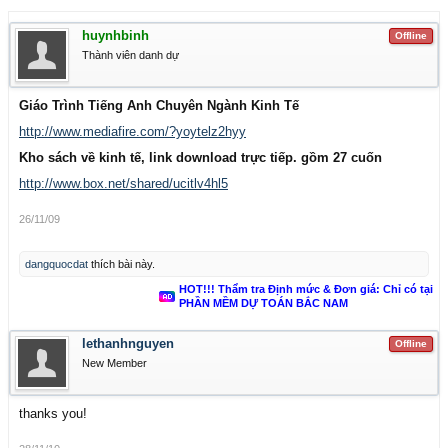
huynhbinh
Offline
Thành viên danh dự
Giáo Trình Tiếng Anh Chuyên Ngành Kinh Tế
http://www.mediafire.com/?yoytelz2hyy
Kho sách về kinh tế, link download trực tiếp. gồm 27 cuốn
http://www.box.net/shared/ucitlv4hl5
26/11/09
dangquocdat
thích bài này.
HOT!!! Thẩm tra Định mức & Đơn giá: Chỉ có tại
PHẦN MỀM DỰ TOÁN BẮC NAM
lethanhnguyen
Offline
New Member
thanks you!