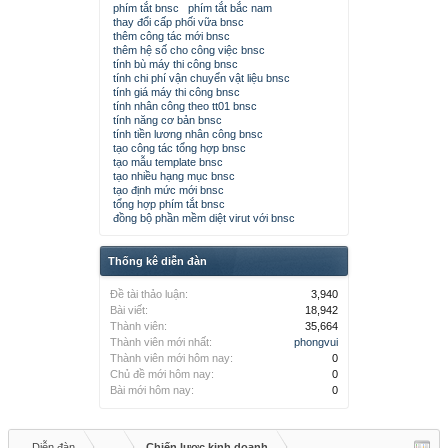
phím tắt bnsc
phím tắt bắc nam
thay đổi cấp phối vữa bnsc
thêm công tác mới bnsc
thêm hệ số cho công việc bnsc
tính bù máy thi công bnsc
tính chi phí vận chuyển vật liệu bnsc
tính giá máy thi công bnsc
tính nhân công theo tt01 bnsc
tính năng cơ bản bnsc
tính tiền lương nhân công bnsc
tạo công tác tổng hợp bnsc
tạo mẫu template bnsc
tạo nhiều hạng mục bnsc
tạo định mức mới bnsc
tổng hợp phím tắt bnsc
đồng bộ phần mềm diệt virut với bnsc
Thống kê diễn đàn
Đề tài thảo luận:
3,940
Bài viết:
18,942
Thành viên:
35,664
Thành viên mới nhất:
phongvui
Thành viên mới hôm nay:
0
Chủ đề mới hôm nay:
0
Bài mới hôm nay:
0
Diễn đàn
...
Chiến lược kinh doanh