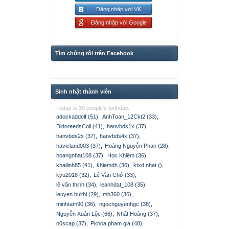
Đăng nhập với VK
Đăng nhập với Google
Tìm chúng tôi trên Facebook
Sinh nhật thành viên
Today is 39 people's birthday.
adockaddelf (51)
,
AnhToan_12Ckt2 (33)
,
DidoreedsColi (41)
,
hanvbds1x (37)
,
hanvbds2x (37)
,
hanvbds4x (37)
,
havicland003 (37)
,
Hoàng Nguyễn Phan (28)
,
hoangnhat108 (37)
,
Học Khiêm (36)
,
khailinh85 (41)
,
khiemdh (36)
,
ktxd.nhat ()
,
kyu2018 (32)
,
Lê Văn Chớ (33)
,
lê văn thịnh (34)
,
leanhdat_108 (35)
,
leuyen buithi (29)
,
mb360 (36)
,
minhtam90 (36)
,
ngocnguyenhgc (38)
,
Nguyễn Xuân Lộc (66)
,
Nhất Hoàng (37)
,
o0scap (37)
,
Pkhoa pham gia (48)
,