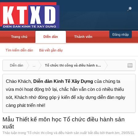
Đăng nhập
Trang chủ
Diễn đàn
Thành viên
Tìm kiếm diễn đàn
Bài viết gần đây
Diễn đàn
...
Tổ chức thi công và điều hành sản xuất
Chào Khách,
Diễn đàn Kinh Tế Xây Dựng
của chúng ta
vừa mới hoạt động trở lại, chắc hẳn vẫn còn có nhiều thiếu
sót, Khách nhớ đóng góp ý kiến để xây dựng diễn đàn ngày
càng phát triển nhé!
Mẫu Thiết kế môn học Tổ chức điều hành sản
xuất
Thảo luận trong '
Tổ chức thi công và điều hành sản xuất
' bắt đầu bởi
thanh.bm
,
29/05/11
.