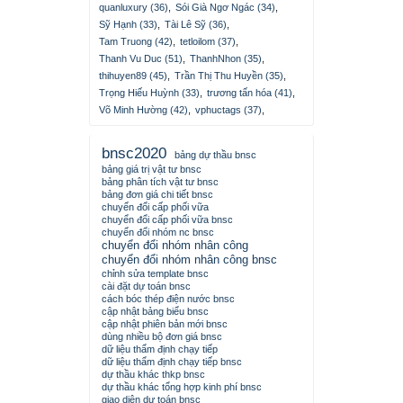
quanluxury (36)
,
Sói Già Ngơ Ngác (34)
,
Sỹ Hạnh (33)
,
Tài Lê Sỹ (36)
,
Tam Truong (42)
,
tetloilom (37)
,
Thanh Vu Duc (51)
,
ThanhNhon (35)
,
thihuyen89 (45)
,
Trần Thị Thu Huyền (35)
,
Trọng Hiếu Huỳnh (33)
,
trương tấn hóa (41)
,
Võ Minh Hường (42)
,
vphuctags (37)
,
bnsc2020
bảng dự thầu bnsc
bảng giá trị vật tư bnsc
bảng phân tích vật tư bnsc
bảng đơn giá chi tiết bnsc
chuyển đổi cấp phối vữa
chuyển đổi cấp phối vữa bnsc
chuyển đổi nhóm nc bnsc
chuyển đổi nhóm nhân công
chuyển đổi nhóm nhân công bnsc
chỉnh sửa template bnsc
cài đặt dự toán bnsc
cách bóc thép điện nước bnsc
cập nhật bảng biểu bnsc
cập nhật phiên bản mới bnsc
dùng nhiều bộ đơn giá bnsc
dữ liệu thẩm định chạy tiếp
dữ liệu thẩm định chạy tiếp bnsc
dự thầu khác thkp bnsc
dự thầu khác tổng hợp kinh phí bnsc
giao diện dự toán bnsc