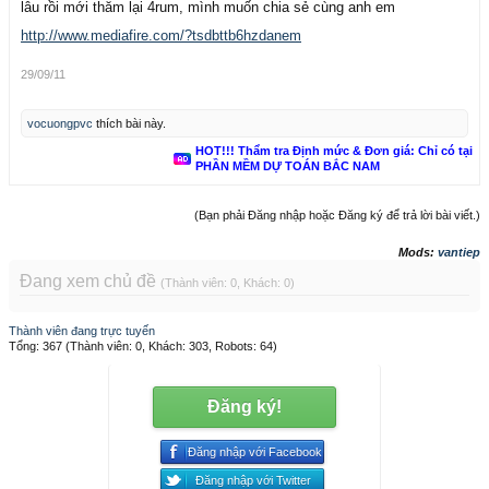
lâu rồi mới thăm lại 4rum, mình muốn chia sẻ cùng anh em
http://www.mediafire.com/?tsdbttb6hzdanem
29/09/11
vocuongpvc
thích bài này.
HOT!!! Thẩm tra Định mức & Đơn giá: Chỉ có tại
PHẦN MỀM DỰ TOÁN BẮC NAM
(Bạn phải Đăng nhập hoặc Đăng ký để trả lời bài viết.)
Mods:
vantiep
Đang xem chủ đề
(Thành viên: 0, Khách: 0)
Thành viên đang trực tuyến
Tổng: 367 (Thành viên: 0, Khách: 303, Robots: 64)
Đăng ký!
Đăng nhập với Facebook
Đăng nhập với Twitter