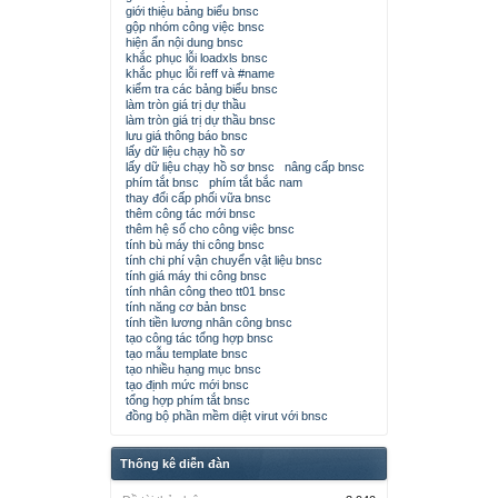
giới thiệu bảng biểu bnsc
gộp nhóm công việc bnsc
hiện ẩn nội dung bnsc
khắc phục lỗi loadxls bnsc
khắc phục lỗi reff và #name
kiểm tra các bảng biểu bnsc
làm tròn giá trị dự thầu
làm tròn giá trị dự thầu bnsc
lưu giá thông báo bnsc
lấy dữ liệu chạy hồ sơ
lấy dữ liệu chạy hồ sơ bnsc
nâng cấp bnsc
phím tắt bnsc
phím tắt bắc nam
thay đổi cấp phối vữa bnsc
thêm công tác mới bnsc
thêm hệ số cho công việc bnsc
tính bù máy thi công bnsc
tính chi phí vận chuyển vật liệu bnsc
tính giá máy thi công bnsc
tính nhân công theo tt01 bnsc
tính năng cơ bản bnsc
tính tiền lương nhân công bnsc
tạo công tác tổng hợp bnsc
tạo mẫu template bnsc
tạo nhiều hạng mục bnsc
tạo định mức mới bnsc
tổng hợp phím tắt bnsc
đồng bộ phần mềm diệt virut với bnsc
Thống kê diễn đàn