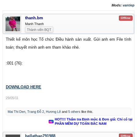
Mods:
vantiep
thanh.bm
Offline
Manh Thanh
Thành viên BQT
Thiết kế môn học Tổ chức Điều hành sản xuất. Gửi anh em File tính
toán; thuyết minh anh em tham khảo nhé.
:001 (76):
DOWNLOAD HERE
29/05/11
Mai Thi Den
,
Trang Đỗ 2
,
Hương Lê
and
5 others
like this.
HOT!!! Thẩm tra Định mức & Đơn giá: Chỉ có tại
PHẦN MỀM DỰ TOÁN BẮC NAM
bellathao791988
Offline