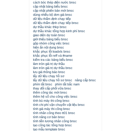
cách bóc thép điện nước bnsc
cập nhật bảng biểu bnsc
cập nhật phiên bản mới bnsc
dùng nhiều bộ đơn giá bnsc
dữ liệu thẩm định chạy tiếp
dữ liệu thẩm định chạy tiếp bnsc
dự thầu khác thkp bnsc
dự thầu khác tổng hợp kinh phí bnsc
giao diện dự toán bnsc
giới thiệu bảng biểu bnsc
gộp nhóm công việc bnsc
hiện ẩn nội dung bnsc
khắc phục lỗi loadxls bnsc
khắc phục lỗi reff và #name
kiểm tra các bảng biểu bnsc
làm tròn giá trị dự thầu
làm tròn giá trị dự thầu bnsc
lưu giá thông báo bnsc
lấy dữ liệu chạy hồ sơ
lấy dữ liệu chạy hồ sơ bnsc
nâng cấp bnsc
phím tắt bnsc
phím tắt bắc nam
thay đổi cấp phối vữa bnsc
thêm công tác mới bnsc
thêm hệ số cho công việc bnsc
tính bù máy thi công bnsc
tính chi phí vận chuyển vật liệu bnsc
tính giá máy thi công bnsc
tính nhân công theo tt01 bnsc
tính năng cơ bản bnsc
tính tiền lương nhân công bnsc
tạo công tác tổng hợp bnsc
tạo mẫu template bnsc