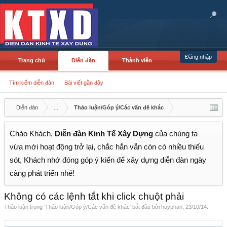
Đăng nhập
Trang chủ
Diễn đàn
Thành viên
Tìm kiếm diễn đàn
Bài viết gần đây
Diễn đàn
...
Thảo luận/Góp ý/Các vấn đề khác
Chào Khách,
Diễn đàn Kinh Tế Xây Dựng
của chúng ta
vừa mới hoạt động trở lại, chắc hẳn vẫn còn có nhiều thiếu
sót, Khách nhớ đóng góp ý kiến để xây dựng diễn đàn ngày
càng phát triển nhé!
Không có các lệnh tắt khi click chuột phải
Thảo luận trong '
Thảo luận/Góp ý/Các vấn đề khác
' bắt đầu bởi
huyphan
,
23/10/14
.