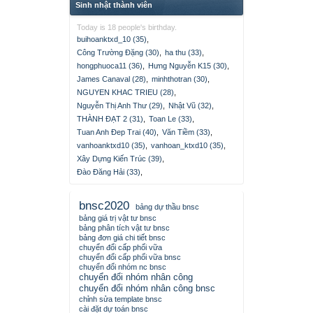
Sinh nhật thành viên
Today is 18 people's birthday.
buihoanktxd_10 (35)
,
Công Trường Đặng (30)
,
ha thu (33)
,
hongphuoca11 (36)
,
Hưng Nguyễn K15 (30)
,
James Canaval (28)
,
minhthotran (30)
,
NGUYEN KHAC TRIEU (28)
,
Nguyễn Thị Anh Thư (29)
,
Nhật Vũ (32)
,
THÀNH ĐẠT 2 (31)
,
Toan Le (33)
,
Tuan Anh Đep Trai (40)
,
Văn Tiềm (33)
,
vanhoanktxd10 (35)
,
vanhoan_ktxd10 (35)
,
Xây Dựng Kiến Trúc (39)
,
Đào Đăng Hải (33)
,
bnsc2020
bảng dự thầu bnsc
bảng giá trị vật tư bnsc
bảng phân tích vật tư bnsc
bảng đơn giá chi tiết bnsc
chuyển đổi cấp phối vữa
chuyển đổi cấp phối vữa bnsc
chuyển đổi nhóm nc bnsc
chuyển đổi nhóm nhân công
chuyển đổi nhóm nhân công bnsc
chỉnh sửa template bnsc
cài đặt dự toán bnsc