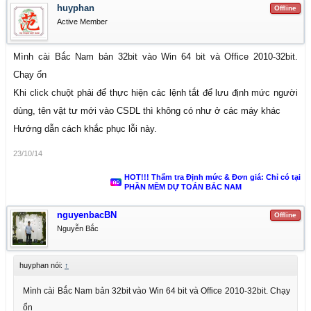
huyphan
Offline
Active Member
Mình cài Bắc Nam bản 32bit vào Win 64 bit và Office 2010-32bit.
Chạy ổn
Khi click chuột phải để thực hiện các lệnh tắt để lưu định mức người
dùng, tên vật tư mới vào CSDL thì không có như ở các máy khác
Hướng dẫn cách khắc phục lỗi này.
23/10/14
HOT!!! Thẩm tra Định mức & Đơn giá: Chỉ có tại
PHẦN MỀM DỰ TOÁN BẮC NAM
nguyenbacBN
Offline
Nguyễn Bắc
huyphan nói:
↑
Mình cài Bắc Nam bản 32bit vào Win 64 bit và Office 2010-32bit. Chạy
ổn