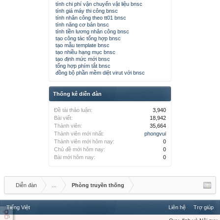
tính chi phí vận chuyển vật liệu bnsc
tính giá máy thi công bnsc
tính nhân công theo tt01 bnsc
tính năng cơ bản bnsc
tính tiền lương nhân công bnsc
tạo công tác tổng hợp bnsc
tạo mẫu template bnsc
tạo nhiều hạng mục bnsc
tạo định mức mới bnsc
tổng hợp phím tắt bnsc
đồng bộ phần mềm diệt virut với bnsc
Thống kê diễn đàn
Đề tài thảo luận:
3,940
Bài viết:
18,942
Thành viên:
35,664
Thành viên mới nhất:
phongvui
Thành viên mới hôm nay:
0
Chủ đề mới hôm nay:
0
Bài mới hôm nay:
0
Diễn đàn
...
Phòng truyền thống
Tiếng Việt
Liên hệ
Trợ giúp