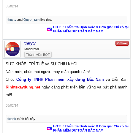
05/02/14
thuytv
and
Quyet_tam
like this.
HOT!!! Thẩm tra Định mức & Đơn giá: Chỉ có tại
PHẦN MỀM DỰ TOÁN BẮC NAM
thuytv
Offline
Moderator
Thành viên BQT
SỨC KHỎE, TRÍ TUỆ và SỰ CHỊU KHÓ!
Năm mới, chúc mọi người may mắn quanh năm!
Chúc
Công ty TNHH Phần mềm xây dựng Bắc Nam
và Diễn đàn
Kinhtexaydung.net
ngày càng phát triển bền vững và bứt phá mạnh
mẽ!
05/02/14
tiepnk
thích bài này.
HOT!!! Thẩm tra Định mức & Đơn giá: Chỉ có tại
PHẦN MỀM DỰ TOÁN BẮC NAM