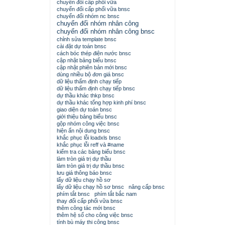
chuyển đổi cấp phối vữa
chuyển đổi cấp phối vữa bnsc
chuyển đổi nhóm nc bnsc
chuyển đổi nhóm nhân công
chuyển đổi nhóm nhân công bnsc
chỉnh sửa template bnsc
cài đặt dự toán bnsc
cách bóc thép điện nước bnsc
cập nhật bảng biểu bnsc
cập nhật phiên bản mới bnsc
dùng nhiều bộ đơn giá bnsc
dữ liệu thẩm định chạy tiếp
dữ liệu thẩm định chạy tiếp bnsc
dự thầu khác thkp bnsc
dự thầu khác tổng hợp kinh phí bnsc
giao diện dự toán bnsc
giới thiệu bảng biểu bnsc
gộp nhóm công việc bnsc
hiện ẩn nội dung bnsc
khắc phục lỗi loadxls bnsc
khắc phục lỗi reff và #name
kiểm tra các bảng biểu bnsc
làm tròn giá trị dự thầu
làm tròn giá trị dự thầu bnsc
lưu giá thông báo bnsc
lấy dữ liệu chạy hồ sơ
lấy dữ liệu chạy hồ sơ bnsc
nâng cấp bnsc
phím tắt bnsc
phím tắt bắc nam
thay đổi cấp phối vữa bnsc
thêm công tác mới bnsc
thêm hệ số cho công việc bnsc
tính bù máy thi công bnsc