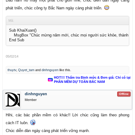
Đầu năm nổ máy một phát cho giòn nhé, chúc diễn đàn ngày càng
phát triển, chúc công ty Bắc Nam ngày càng phát triển.
Mã:
Sub KhaiXuan()

    MsgBox "Chúc mừng năm mới, chúc mọi người sức khỏe, thành công.
05/02/14
thuytv
,
Quyet_tam
and
dinhnguyen
like this.
HOT!!! Thẩm tra Định mức & Đơn giá: Chỉ có tại
PHẦN MỀM DỰ TOÁN BẮC NAM
dinhnguyen
Offline
Member
Hihi, các bác phần mềm có khác!! Lời chúc cũng làm theo phong
cách IT luôn.
Chúc diễn đàn ngày càng phát triển vững mạnh.