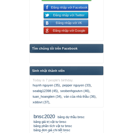
Đăng nhập với Facebook
Đăng nhập với Twitter
Đăng nhập với VK
Đăng nhập với Google
Tìm chúng tôi trên Facebook
Sinh nhật thành viên
Today is 7 people's birthday.
huynh nguyen (35)
,
pepper nguyen (33)
,
seabig12398 (45)
,
seobenhgoutvn (46)
,
tuan_hoangtien (34)
,
ván của nhà thầu (36)
,
xddovt (37)
,
bnsc2020
bảng dự thầu bnsc
bảng giá trị vật tư bnsc
bảng phân tích vật tư bnsc
bảng đơn giá chi tiết bnsc