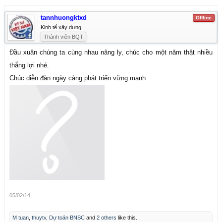
tannhuongktxd
Offline
Kinh tế xây dựng
Thành viên BQT
Đầu xuân chúng ta cùng nhau nâng ly, chúc cho một năm thật nhiều
thắng lợi nhé.
Chúc diễn đàn ngày càng phát triển vững mạnh
05/02/14
M tuan
,
thuytv
,
Dự toán BNSC
and
2 others
like this.