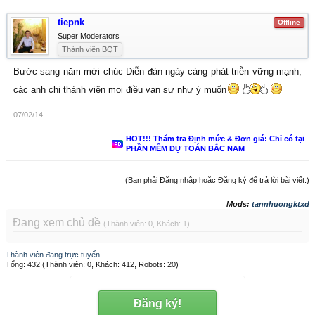
tiepnk
Offline
Super Moderators
Thành viên BQT
Bước sang năm mới chúc Diễn đàn ngày càng phát triễn vững mạnh,
các anh chị thành viên mọi điều vạn sự như ý muốn
07/02/14
HOT!!! Thẩm tra Định mức & Đơn giá: Chỉ có tại
PHẦN MỀM DỰ TOÁN BẮC NAM
(Bạn phải Đăng nhập hoặc Đăng ký để trả lời bài viết.)
Mods:
tannhuongktxd
Đang xem chủ đề
(Thành viên: 0, Khách: 1)
Thành viên đang trực tuyến
Tổng: 432 (Thành viên: 0, Khách: 412, Robots: 20)
Đăng ký!