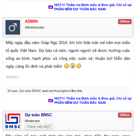
HOT!!! Thẩm tra Định mức & Đơn giá: Chỉ có tại
PHẦN MỀM DỰ TOÁN BẮC NAM
ADMIN
Offline
Administrator
Mấy ngày đầu năm Giáp Ngọ 2014, khí trời thật mát mẻ trên mọi miền
tổ quốc Việt Nam. Dự báo cả năm, người người sẽ được hưởng cuộc
sống an bình, hạnh phúc và công việc suôn sẻ, thuận lợi! Diễn đàn
ngày càng ổn định và phát triển!
05/02/14
M tuan
,
Dự toán BNSC
and
tannhuongktxd
like this.
HOT!!! Thẩm tra Định mức & Đơn giá: Chỉ có tại
PHẦN MỀM DỰ TOÁN BẮC NAM
Dự toán BNSC
Offline
Moderator
Thành viên BQT