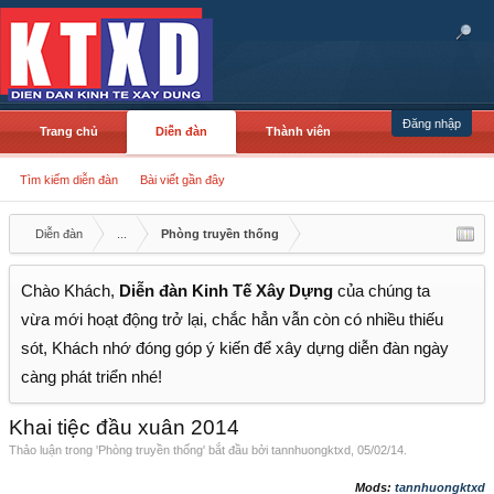
Đăng nhập
Trang chủ
Diễn đàn
Thành viên
Tìm kiếm diễn đàn
Bài viết gần đây
Diễn đàn
...
Phòng truyền thống
Chào Khách,
Diễn đàn Kinh Tế Xây Dựng
của chúng ta
vừa mới hoạt động trở lại, chắc hẳn vẫn còn có nhiều thiếu
sót, Khách nhớ đóng góp ý kiến để xây dựng diễn đàn ngày
càng phát triển nhé!
Khai tiệc đầu xuân 2014
Thảo luận trong '
Phòng truyền thống
' bắt đầu bởi
tannhuongktxd
,
05/02/14
.
Mods:
tannhuongktxd