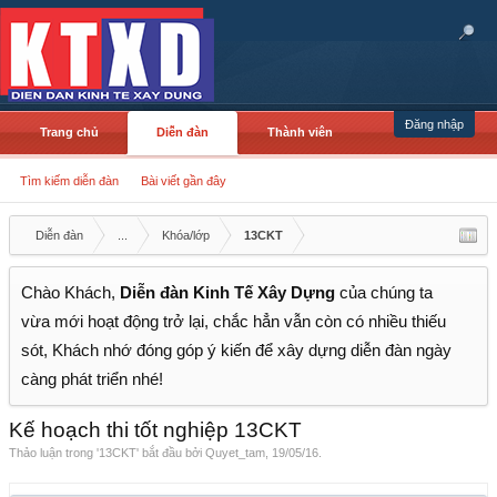
Đăng nhập
Trang chủ
Diễn đàn
Thành viên
Tìm kiếm diễn đàn
Bài viết gần đây
Diễn đàn
...
Khóa/lớp
13CKT
Chào Khách,
Diễn đàn Kinh Tế Xây Dựng
của chúng ta
vừa mới hoạt động trở lại, chắc hẳn vẫn còn có nhiều thiếu
sót, Khách nhớ đóng góp ý kiến để xây dựng diễn đàn ngày
càng phát triển nhé!
Kế hoạch thi tốt nghiệp 13CKT
Thảo luận trong '
13CKT
' bắt đầu bởi
Quyet_tam
,
19/05/16
.