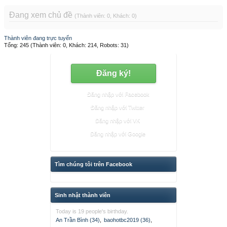
Đang xem chủ đề
(Thành viên: 0, Khách: 0)
Thành viên đang trực tuyến
Tổng: 245 (Thành viên: 0, Khách: 214, Robots: 31)
Đăng ký!
Đăng nhập với Facebook
Đăng nhập với Twitter
Đăng nhập với VK
Đăng nhập với Google
Tìm chúng tôi trên Facebook
Sinh nhật thành viên
Today is 19 people's birthday.
An Trần Bình (34)
,
baohotbc2019 (36)
,