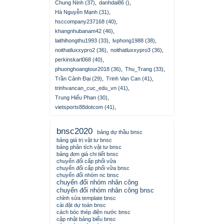
Chung Ninh (37)
,
danhdai86 ()
,
Hà Nguyễn Mạnh (31)
,
hsccompany237168 (40)
,
khangnhubanam42 (46)
,
laithihongthu1993 (33)
,
lvphong1988 (38)
,
noithatluxxypro2 (36)
,
noithatluxxypro3 (36)
,
perkinskarl068 (40)
,
phuonghoangtour2018 (36)
,
Thu_Trang (33)
,
Trần Cảnh Đại (29)
,
Trinh Van Can (41)
,
trinhvancan_cuc_edu_vn (41)
,
Trung Hiếu Phan (30)
,
vietsports88dotcom (41)
,
bnsc2020
bảng dự thầu bnsc
bảng giá trị vật tư bnsc
bảng phân tích vật tư bnsc
bảng đơn giá chi tiết bnsc
chuyển đổi cấp phối vữa
chuyển đổi cấp phối vữa bnsc
chuyển đổi nhóm nc bnsc
chuyển đổi nhóm nhân công
chuyển đổi nhóm nhân công bnsc
chỉnh sửa template bnsc
cài đặt dự toán bnsc
cách bóc thép điện nước bnsc
cập nhật bảng biểu bnsc