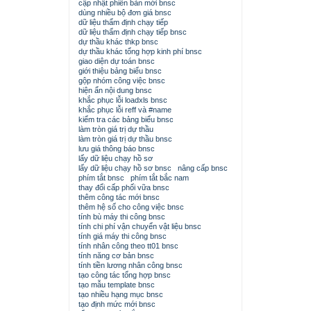
cập nhật phiên bản mới bnsc
dùng nhiều bộ đơn giá bnsc
dữ liệu thẩm định chạy tiếp
dữ liệu thẩm định chạy tiếp bnsc
dự thầu khác thkp bnsc
dự thầu khác tổng hợp kinh phí bnsc
giao diện dự toán bnsc
giới thiệu bảng biểu bnsc
gộp nhóm công việc bnsc
hiện ẩn nội dung bnsc
khắc phục lỗi loadxls bnsc
khắc phục lỗi reff và #name
kiểm tra các bảng biểu bnsc
làm tròn giá trị dự thầu
làm tròn giá trị dự thầu bnsc
lưu giá thông báo bnsc
lấy dữ liệu chạy hồ sơ
lấy dữ liệu chạy hồ sơ bnsc
nâng cấp bnsc
phím tắt bnsc
phím tắt bắc nam
thay đổi cấp phối vữa bnsc
thêm công tác mới bnsc
thêm hệ số cho công việc bnsc
tính bù máy thi công bnsc
tính chi phí vận chuyển vật liệu bnsc
tính giá máy thi công bnsc
tính nhân công theo tt01 bnsc
tính năng cơ bản bnsc
tính tiền lương nhân công bnsc
tạo công tác tổng hợp bnsc
tạo mẫu template bnsc
tạo nhiều hạng mục bnsc
tạo định mức mới bnsc