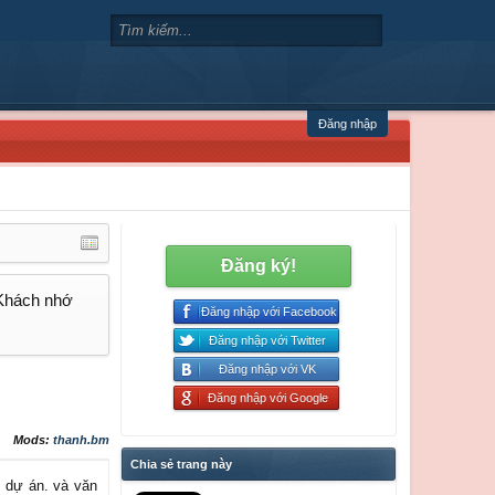
Đăng nhập
Đăng ký!
 Khách nhớ
Đăng nhập với Facebook
Đăng nhập với Twitter
Đăng nhập với VK
Đăng nhập với Google
Mods:
thanh.bm
Chia sẻ trang này
g dự án. và văn