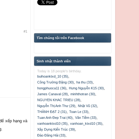
#1
Tìm chúng tôi trên Facebook
Sinh nhật thành viên
Today is 18 people's birthday.
buihoanktxd_10 (35)
,
Công Trường Đặng (30)
,
ha thu (33)
,
hongphuoca11 (36)
,
Hưng Nguyễn K15 (30)
,
James Canaval (28)
,
minhthotran (30)
,
NGUYEN KHAC TRIEU (28)
,
Nguyễn Thị Anh Thư (29)
,
Nhật Vũ (32)
,
THÀNH ĐẠT 2 (31)
,
Toan Le (33)
,
Tuan Anh Đep Trai (40)
,
Văn Tiềm (33)
,
 để xếp hạng và
vanhoanktxd10 (35)
,
vanhoan_ktxd10 (35)
,
g.
Xây Dựng Kiến Trúc (39)
,
Đào Đăng Hải (33)
,