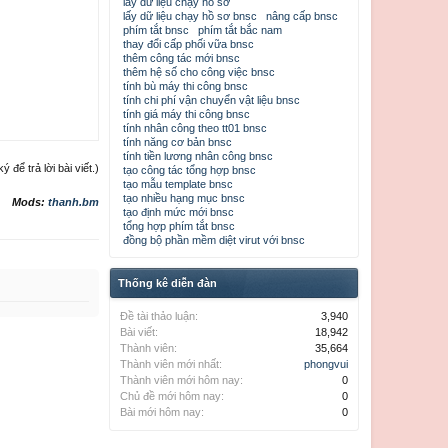
lấy dữ liệu chạy hồ sơ
lấy dữ liệu chạy hồ sơ bnsc
nâng cấp bnsc
phím tắt bnsc
phím tắt bắc nam
thay đổi cấp phối vữa bnsc
thêm công tác mới bnsc
thêm hệ số cho công việc bnsc
tính bù máy thi công bnsc
tính chi phí vận chuyển vật liệu bnsc
tính giá máy thi công bnsc
tính nhân công theo tt01 bnsc
tính năng cơ bản bnsc
tính tiền lương nhân công bnsc
để trả lời bài viết.)
tạo công tác tổng hợp bnsc
tạo mẫu template bnsc
tạo nhiều hạng mục bnsc
Mods:
thanh.bm
tạo định mức mới bnsc
tổng hợp phím tắt bnsc
đồng bộ phần mềm diệt virut với bnsc
Thống kê diễn đàn
Đề tài thảo luận:
3,940
Bài viết:
18,942
Thành viên:
35,664
Thành viên mới nhất:
phongvui
Thành viên mới hôm nay:
0
Chủ đề mới hôm nay:
0
Bài mới hôm nay:
0