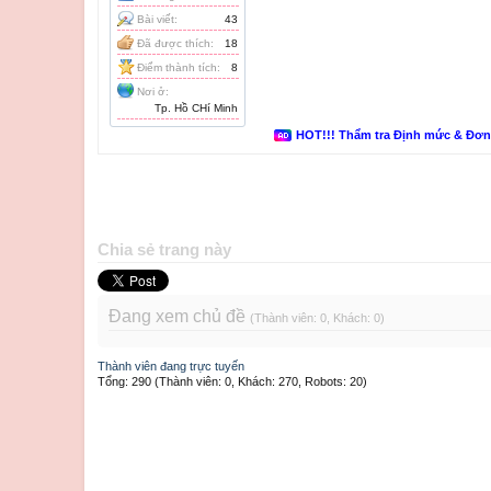
Bài viết:
43
Đã được thích:
18
Điểm thành tích:
8
Nơi ở:
Tp. Hồ CHí Minh
HOT!!! Thẩm tra Định mức & Đơ
Chia sẻ trang này
Đang xem chủ đề
(Thành viên: 0, Khách: 0)
Thành viên đang trực tuyến
Tổng: 290 (Thành viên: 0, Khách: 270, Robots: 20)