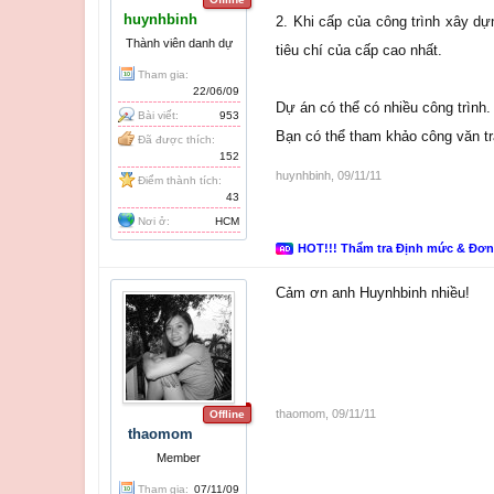
huynhbinh
2. Khi cấp của công trình xây dự
Thành viên danh dự
tiêu chí của cấp cao nhất.
Tham gia:
22/06/09
Dự án có thể có nhiều công trình.
Bài viết:
953
Bạn có thể tham khảo công văn t
Đã được thích:
152
huynhbinh
,
09/11/11
Điểm thành tích:
43
Nơi ở:
HCM
HOT!!! Thẩm tra Định mức & Đơ
Cảm ơn anh Huynhbinh nhiều!
thaomom
,
09/11/11
Offline
thaomom
Member
Tham gia:
07/11/09