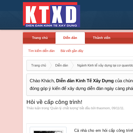
Trang chủ
Diễn đàn
Thành viên
Tìm kiếm diễn đàn
Bài viết gần đây
Trang chủ
Diễn đàn
Ngành Kinh tế xây dựng tại cơ quan/d
Chào Khách,
Diễn đàn Kinh Tế Xây Dựng
của chúng
đóng góp ý kiến để xây dựng diễn đàn ngày càng phát
Hỏi về cấp công trình!
Thảo luận trong '
Quản lý chất lượng
' bắt đầu bởi
thaomom
,
09/11/11
.
Cả nhà cho em hỏi cấp công trìn