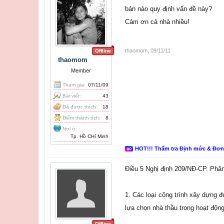
bản nào quy định vấn đề này?
Cảm ơn cả nhà nhiều!
thaomom
,
09/11/11
Offline
thaomom
Member
Tham gia:
07/11/09
Bài viết:
43
Đã được thích:
18
Điểm thành tích:
8
Nơi ở:
Tp. Hồ CHí Minh
HOT!!! Thẩm tra Định mức & Đơ
Điều 5 Nghị định 209/NĐ-CP. Phân
1. Các loại công trình xây dựng 
lựa chọn nhà thầu trong hoạt động
Offline