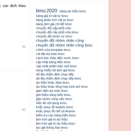
c xác định theo
bnsc2020
bảng dự thầu bnsc
bảng giá trị vật tư bnsc
bảng phân tích vật tư bnsc
bảng đơn giá chi tiết bnsc
chuyển đổi cấp phối vữa
chuyển đổi cấp phối vữa bnsc
chuyển đổi nhóm nc bnsc
chuyển đổi nhóm nhân công
chuyển đổi nhóm nhân công bnsc
#2
chỉnh sửa template bnsc
cài đặt dự toán bnsc
cách bóc thép điện nước bnsc
cập nhật bảng biểu bnsc
cập nhật phiên bản mới bnsc
dùng nhiều bộ đơn giá bnsc
dữ liệu thẩm định chạy tiếp
dữ liệu thẩm định chạy tiếp bnsc
dự thầu khác thkp bnsc
dự thầu khác tổng hợp kinh phí bnsc
giao diện dự toán bnsc
giới thiệu bảng biểu bnsc
gộp nhóm công việc bnsc
hiện ẩn nội dung bnsc
khắc phục lỗi loadxls bnsc
#3
khắc phục lỗi reff và #name
kiểm tra các bảng biểu bnsc
làm tròn giá trị dự thầu
làm tròn giá trị dự thầu bnsc
lưu giá thông báo bnsc