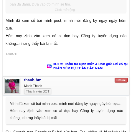
bạn đã đăng. Dựa vào đó mình sẽ tìm.
Click mở rộng...
- Hoặc do trong năm 2010 diễn đàn bị 1 lần hack làm mất host nên khi
Ghost bản cũ này nên các bài viết cũ bị mất. Trong trường hợp này
Mình đã xem số bài mình post, mình mới đăng ký ngay ngày hôm
không chỉ bài của riêng bạn mà của các thành viên khác cũng bị mất.
qua.
- Diễn đàn thành lập để giao lưu tất cả các thành viên trong ngành
Hôm nay định vào xem có ai đọc hay Công ty tuyển dụng nào
KTXD nên không có chuyện phân biệt vùng miền. Bạn nên xem xét lại.
không,..nhưng thấy bài bị mất.
13/04/11
HOT!!! Thẩm tra Định mức & Đơn giá: Chỉ có tại
PHẦN MỀM DỰ TOÁN BẮC NAM
thanh.bm
Offline
Manh Thanh
Thành viên BQT
Mình đã xem số bài mình post, mình mới đăng ký ngay ngày hôm qua.
Hôm nay định vào xem có ai đọc hay Công ty tuyển dụng nào
không,..nhưng thấy bài bị mất.