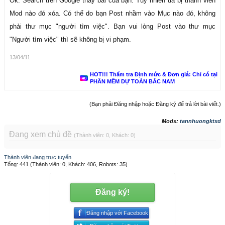
Ok. Search tren Google thấy bài của bạn. Tuy nhiên đã bị thành viên
Mod nào đó xóa. Có thể do bạn Post nhầm vào Mục nào đó, không
phải thư mục "người tìm việc". Bạn vui lòng Post vào thư mục
"Người tìm việc" thì sẽ không bị vi phạm.
13/04/11
HOT!!! Thẩm tra Định mức & Đơn giá: Chỉ có tại
PHẦN MỀM DỰ TOÁN BẮC NAM
(Bạn phải Đăng nhập hoặc Đăng ký để trả lời bài viết.)
Mods:
tannhuongktxd
Đang xem chủ đề
(Thành viên: 0, Khách: 0)
Thành viên đang trực tuyến
Tổng: 441 (Thành viên: 0, Khách: 406, Robots: 35)
Đăng ký!
Đăng nhập với Facebook