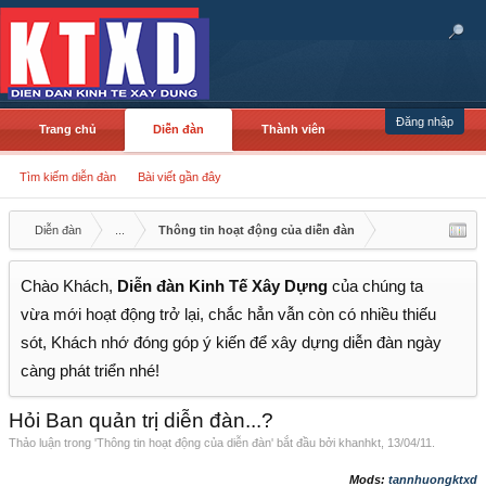
Đăng nhập
Trang chủ
Diễn đàn
Thành viên
Tìm kiếm diễn đàn
Bài viết gần đây
Diễn đàn
...
Thông tin hoạt động của diễn đàn
Chào Khách,
Diễn đàn Kinh Tế Xây Dựng
của chúng ta
vừa mới hoạt động trở lại, chắc hẳn vẫn còn có nhiều thiếu
sót, Khách nhớ đóng góp ý kiến để xây dựng diễn đàn ngày
càng phát triển nhé!
Hỏi Ban quản trị diễn đàn...?
Thảo luận trong '
Thông tin hoạt động của diễn đàn
' bắt đầu bởi
khanhkt
,
13/04/11
.
Mods:
tannhuongktxd