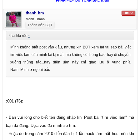
PHẦN MỀM DỰ TOÁN BẮC NAM
thanh.bm
Offline
Manh Thanh
Thành viên BQT
khanhkt nói:
↑
Mình không biết post vào đâu, nhưng xin BQT xem lại tại sao bài viết
tìm việc làm của mình lại bị mất, mà không có thông báo hay di chuyển
xuống thùng rác...hay diễn đàn này chỉ giao lưu ở vùng phía
Nam..Mình ở ngoài bắc
.
:001 (76):
- Bạn vui lòng cho biết tên đăng nhập khi Post bài "tìm việc làm" mà
bạn đã đăng. Dựa vào đó mình sẽ tìm.
- Hoặc do trong năm 2010 diễn đàn bị 1 lần hack làm mất host nên khi