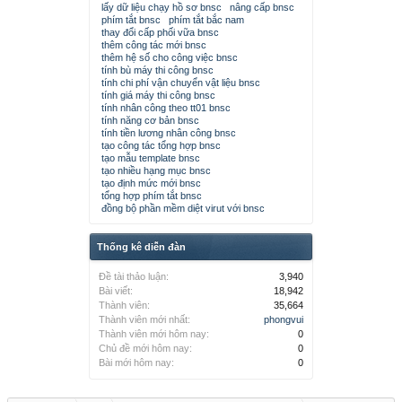
lấy dữ liệu chạy hồ sơ bnsc
nâng cấp bnsc
phím tắt bnsc
phím tắt bắc nam
thay đổi cấp phối vữa bnsc
thêm công tác mới bnsc
thêm hệ số cho công việc bnsc
tính bù máy thi công bnsc
tính chi phí vận chuyển vật liệu bnsc
tính giá máy thi công bnsc
tính nhân công theo tt01 bnsc
tính năng cơ bản bnsc
tính tiền lương nhân công bnsc
tạo công tác tổng hợp bnsc
tạo mẫu template bnsc
tạo nhiều hạng mục bnsc
tạo định mức mới bnsc
tổng hợp phím tắt bnsc
đồng bộ phần mềm diệt virut với bnsc
Thống kê diễn đàn
Đề tài thảo luận:
3,940
Bài viết:
18,942
Thành viên:
35,664
Thành viên mới nhất:
phongvui
Thành viên mới hôm nay:
0
Chủ đề mới hôm nay:
0
Bài mới hôm nay:
0