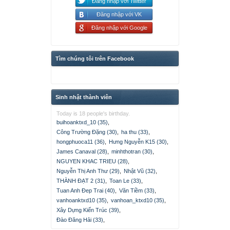
Đăng nhập với Twitter
Đăng nhập với VK
Đăng nhập với Google
Tìm chúng tôi trên Facebook
Sinh nhật thành viên
Today is 18 people's birthday.
buihoanktxd_10 (35)
,
Công Trường Đặng (30)
,
ha thu (33)
,
hongphuoca11 (36)
,
Hưng Nguyễn K15 (30)
,
James Canaval (28)
,
minhthotran (30)
,
NGUYEN KHAC TRIEU (28)
,
Nguyễn Thị Anh Thư (29)
,
Nhật Vũ (32)
,
THÀNH ĐẠT 2 (31)
,
Toan Le (33)
,
Tuan Anh Đep Trai (40)
,
Văn Tiềm (33)
,
vanhoanktxd10 (35)
,
vanhoan_ktxd10 (35)
,
Xây Dựng Kiến Trúc (39)
,
Đào Đăng Hải (33)
,