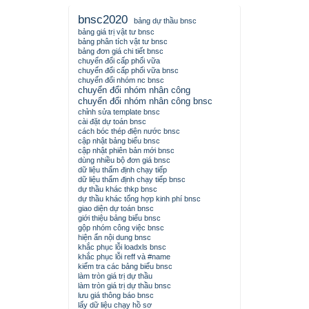
bnsc2020
bảng dự thầu bnsc
bảng giá trị vật tư bnsc
bảng phân tích vật tư bnsc
bảng đơn giá chi tiết bnsc
chuyển đổi cấp phối vữa
chuyển đổi cấp phối vữa bnsc
chuyển đổi nhóm nc bnsc
chuyển đổi nhóm nhân công
chuyển đổi nhóm nhân công bnsc
chỉnh sửa template bnsc
cài đặt dự toán bnsc
cách bóc thép điện nước bnsc
cập nhật bảng biểu bnsc
cập nhật phiên bản mới bnsc
dùng nhiều bộ đơn giá bnsc
dữ liệu thẩm định chạy tiếp
dữ liệu thẩm định chạy tiếp bnsc
dự thầu khác thkp bnsc
dự thầu khác tổng hợp kinh phí bnsc
giao diện dự toán bnsc
giới thiệu bảng biểu bnsc
gộp nhóm công việc bnsc
hiện ẩn nội dung bnsc
khắc phục lỗi loadxls bnsc
khắc phục lỗi reff và #name
kiểm tra các bảng biểu bnsc
làm tròn giá trị dự thầu
làm tròn giá trị dự thầu bnsc
lưu giá thông báo bnsc
lấy dữ liệu chạy hồ sơ