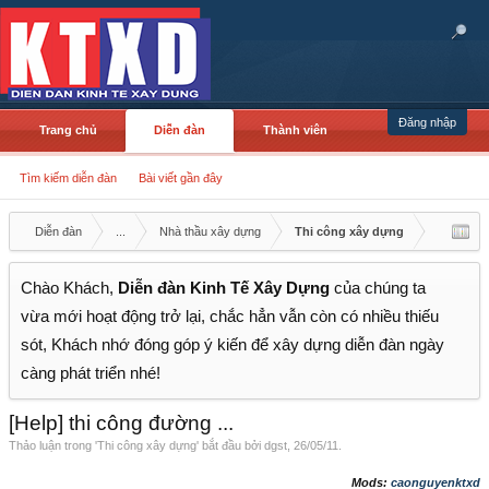
Đăng nhập
Trang chủ
Diễn đàn
Thành viên
Tìm kiếm diễn đàn
Bài viết gần đây
Diễn đàn
...
Nhà thầu xây dựng
Thi công xây dựng
Chào Khách,
Diễn đàn Kinh Tế Xây Dựng
của chúng ta
vừa mới hoạt động trở lại, chắc hẳn vẫn còn có nhiều thiếu
sót, Khách nhớ đóng góp ý kiến để xây dựng diễn đàn ngày
càng phát triển nhé!
[Help] thi công đường ...
Thảo luận trong '
Thi công xây dựng
' bắt đầu bởi
dgst
,
26/05/11
.
Mods:
caonguyenktxd