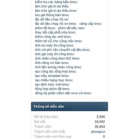
kiểm tra các bảng biểu bnsc
làm tròn giá trị dự thầu
làm tròn giá trị dự thầu bnsc
lưu giá thông báo bnsc
lấy dữ liệu chạy hồ sơ
lấy dữ liệu chạy hồ sơ bnsc
nâng cấp bnsc
phím tắt bnsc
phím tắt bắc nam
thay đổi cấp phối vữa bnsc
thêm công tác mới bnsc
thêm hệ số cho công việc bnsc
tính bù máy thi công bnsc
tính chi phí vận chuyển vật liệu bnsc
tính giá máy thi công bnsc
tính nhân công theo tt01 bnsc
tính năng cơ bản bnsc
tính tiền lương nhân công bnsc
tạo công tác tổng hợp bnsc
tạo mẫu template bnsc
tạo nhiều hạng mục bnsc
tạo định mức mới bnsc
tổng hợp phím tắt bnsc
đồng bộ phần mềm diệt virut với bnsc
Thống kê diễn đàn
Đề tài thảo luận:
3,940
Bài viết:
18,942
Thành viên:
35,664
Thành viên mới nhất:
phongvui
Thành viên mới hôm nay:
0