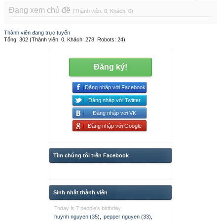
Đang xem chủ đề
(Thành viên: 0, Khách: 0)
Thành viên đang trực tuyến
Tổng: 302 (Thành viên: 0, Khách: 278, Robots: 24)
Đăng ký!
Đăng nhập với Facebook
Đăng nhập với Twitter
Đăng nhập với VK
Đăng nhập với Google
Tìm chúng tôi trên Facebook
Sinh nhật thành viên
Today is 7 people's birthday.
huynh nguyen (35)
,
pepper nguyen (33)
,