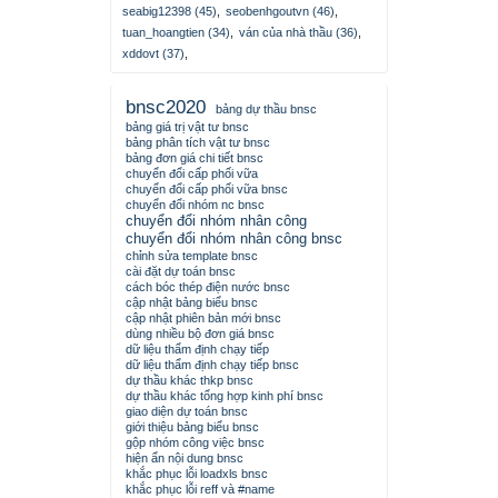
seabig12398 (45)
,
seobenhgoutvn (46)
,
tuan_hoangtien (34)
,
ván của nhà thầu (36)
,
xddovt (37)
,
bnsc2020
bảng dự thầu bnsc
bảng giá trị vật tư bnsc
bảng phân tích vật tư bnsc
bảng đơn giá chi tiết bnsc
chuyển đổi cấp phối vữa
chuyển đổi cấp phối vữa bnsc
chuyển đổi nhóm nc bnsc
chuyển đổi nhóm nhân công
chuyển đổi nhóm nhân công bnsc
chỉnh sửa template bnsc
cài đặt dự toán bnsc
cách bóc thép điện nước bnsc
cập nhật bảng biểu bnsc
cập nhật phiên bản mới bnsc
dùng nhiều bộ đơn giá bnsc
dữ liệu thẩm định chạy tiếp
dữ liệu thẩm định chạy tiếp bnsc
dự thầu khác thkp bnsc
dự thầu khác tổng hợp kinh phí bnsc
giao diện dự toán bnsc
giới thiệu bảng biểu bnsc
gộp nhóm công việc bnsc
hiện ẩn nội dung bnsc
khắc phục lỗi loadxls bnsc
khắc phục lỗi reff và #name