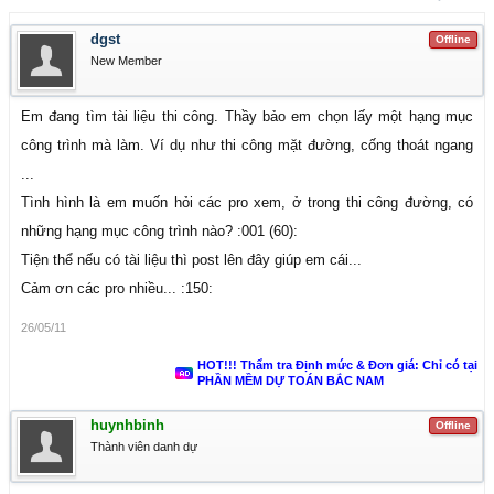
dgst
Offline
New Member
Em đang tìm tài liệu thi công. Thầy bảo em chọn lấy một hạng mục
công trình mà làm. Ví dụ như thi công mặt đường, cống thoát ngang
...
Tình hình là em muốn hỏi các pro xem, ở trong thi công đường, có
những hạng mục công trình nào? :001 (60):
Tiện thể nếu có tài liệu thì post lên đây giúp em cái...
Cảm ơn các pro nhiều... :150:
26/05/11
HOT!!! Thẩm tra Định mức & Đơn giá: Chỉ có tại
PHẦN MỀM DỰ TOÁN BẮC NAM
huynhbinh
Offline
Thành viên danh dự