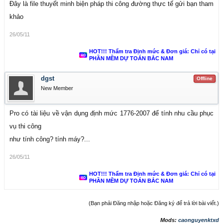
Đây là file thuyết minh biện pháp thi công đường thực tế gửi bạn tham
khảo
26/05/11
HOT!!! Thẩm tra Định mức & Đơn giá: Chỉ có tại
PHẦN MỀM DỰ TOÁN BẮC NAM
dgst
Offline
New Member
Pro có tài liệu về vận dụng định mức 1776-2007 để tính nhu cầu phục
vụ thi công
như tính công? tính máy?...
26/05/11
HOT!!! Thẩm tra Định mức & Đơn giá: Chỉ có tại
PHẦN MỀM DỰ TOÁN BẮC NAM
(Bạn phải Đăng nhập hoặc Đăng ký để trả lời bài viết.)
Mods:
caonguyenktxd