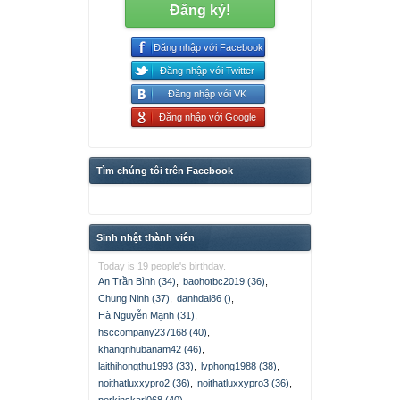
Đăng ký!
Đăng nhập với Facebook
Đăng nhập với Twitter
Đăng nhập với VK
Đăng nhập với Google
Tìm chúng tôi trên Facebook
Sinh nhật thành viên
Today is 19 people's birthday.
An Trần Bình (34)
,
baohotbc2019 (36)
,
Chung Ninh (37)
,
danhdai86 ()
,
Hà Nguyễn Mạnh (31)
,
hsccompany237168 (40)
,
khangnhubanam42 (46)
,
laithihongthu1993 (33)
,
lvphong1988 (38)
,
noithatluxxypro2 (36)
,
noithatluxxypro3 (36)
,