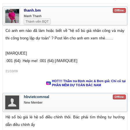
thanh.bm
Offline
Manh Thanh
Thành viên BQT
Có anh em nào đã làm hoặc biết về "hệ số bù giá nhân công và máy
thi công trong lập dự toán" ? Post lên cho anh em xem nhé.......
[MARQUEE]
:001 (64): Help me! :001 (64):[/MARQUEE]
21/10/09
HOT!!! Thẩm tra Định mức & Đơn giá: Chỉ có tại
PHẦN MỀM DỰ TOÁN BẮC NAM
hbvietcomreal
Offline
New Member
Hệ số bù giá lè hệ số điều chỉnh thôi. Bác phải tìm thông tư hướng
dẫn điều chỉnh ấy