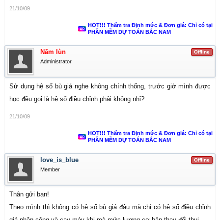
21/10/09
HOT!!! Thẩm tra Định mức & Đơn giá: Chỉ có tại
PHẦN MỀM DỰ TOÁN BẮC NAM
Nấm lùn
Offline
Administrator
Sử dụng hệ số bù giá nghe không chính thống, trước giờ mình được
học đều gọi là hệ số điều chỉnh phải không nhỉ?
21/10/09
HOT!!! Thẩm tra Định mức & Đơn giá: Chỉ có tại
PHẦN MỀM DỰ TOÁN BẮC NAM
love_is_blue
Offline
Member
Thân gửi bạn!
Theo mình thì không có hệ số bù giá đâu mà chỉ có hệ số điều chỉnh
giá nhân công và cay máy khi mà mức lương cơ bản thay đổi thui.