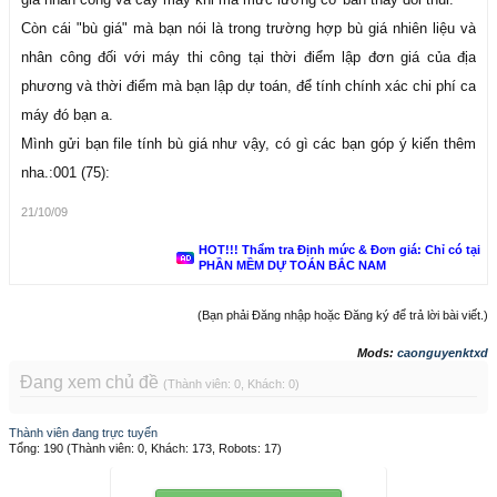
Còn cái "bù giá" mà bạn nói là trong trường hợp bù giá nhiên liệu và
nhân công đối với máy thi công tại thời điểm lập đơn giá của địa
phương và thời điểm mà bạn lập dự toán, để tính chính xác chi phí ca
máy đó bạn a.
Mình gửi bạn file tính bù giá như vậy, có gì các bạn góp ý kiến thêm
nha.:001 (75):
21/10/09
HOT!!! Thẩm tra Định mức & Đơn giá: Chỉ có tại
PHẦN MỀM DỰ TOÁN BẮC NAM
(Bạn phải Đăng nhập hoặc Đăng ký để trả lời bài viết.)
Mods:
caonguyenktxd
Đang xem chủ đề
(Thành viên: 0, Khách: 0)
Thành viên đang trực tuyến
Tổng: 190 (Thành viên: 0, Khách: 173, Robots: 17)