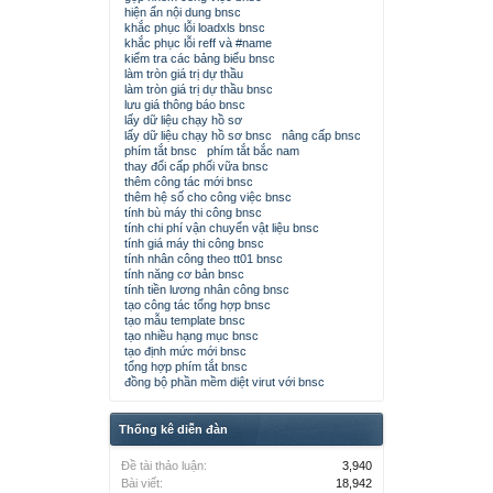
hiện ẩn nội dung bnsc
khắc phục lỗi loadxls bnsc
khắc phục lỗi reff và #name
kiểm tra các bảng biểu bnsc
làm tròn giá trị dự thầu
làm tròn giá trị dự thầu bnsc
lưu giá thông báo bnsc
lấy dữ liệu chạy hồ sơ
lấy dữ liệu chạy hồ sơ bnsc
nâng cấp bnsc
phím tắt bnsc
phím tắt bắc nam
thay đổi cấp phối vữa bnsc
thêm công tác mới bnsc
thêm hệ số cho công việc bnsc
tính bù máy thi công bnsc
tính chi phí vận chuyển vật liệu bnsc
tính giá máy thi công bnsc
tính nhân công theo tt01 bnsc
tính năng cơ bản bnsc
tính tiền lương nhân công bnsc
tạo công tác tổng hợp bnsc
tạo mẫu template bnsc
tạo nhiều hạng mục bnsc
tạo định mức mới bnsc
tổng hợp phím tắt bnsc
đồng bộ phần mềm diệt virut với bnsc
Thống kê diễn đàn
Đề tài thảo luận:
3,940
Bài viết:
18,942