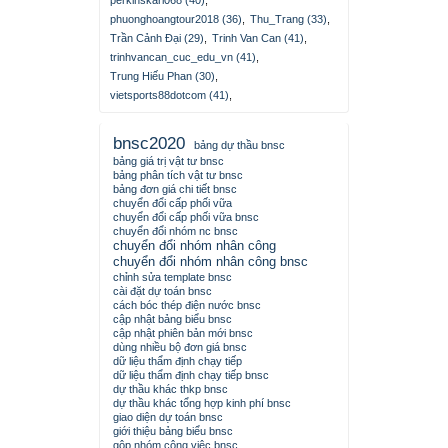
perkinskarl068 (40)
,
phuonghoangtour2018 (36)
,
Thu_Trang (33)
,
Trần Cảnh Đại (29)
,
Trinh Van Can (41)
,
trinhvancan_cuc_edu_vn (41)
,
Trung Hiếu Phan (30)
,
vietsports88dotcom (41)
,
bnsc2020
bảng dự thầu bnsc
bảng giá trị vật tư bnsc
bảng phân tích vật tư bnsc
bảng đơn giá chi tiết bnsc
chuyển đổi cấp phối vữa
chuyển đổi cấp phối vữa bnsc
chuyển đổi nhóm nc bnsc
chuyển đổi nhóm nhân công
chuyển đổi nhóm nhân công bnsc
chỉnh sửa template bnsc
cài đặt dự toán bnsc
cách bóc thép điện nước bnsc
cập nhật bảng biểu bnsc
cập nhật phiên bản mới bnsc
dùng nhiều bộ đơn giá bnsc
dữ liệu thẩm định chạy tiếp
dữ liệu thẩm định chạy tiếp bnsc
dự thầu khác thkp bnsc
dự thầu khác tổng hợp kinh phí bnsc
giao diện dự toán bnsc
giới thiệu bảng biểu bnsc
gộp nhóm công việc bnsc