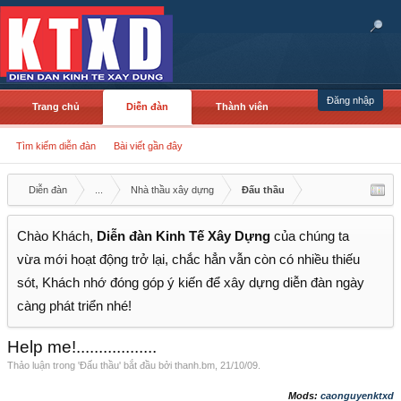
Đăng nhập
Trang chủ
Diễn đàn
Thành viên
Tìm kiếm diễn đàn
Bài viết gần đây
Diễn đàn
...
Nhà thầu xây dựng
Đấu thầu
Chào Khách,
Diễn đàn Kinh Tế Xây Dựng
của chúng ta
vừa mới hoạt động trở lại, chắc hẳn vẫn còn có nhiều thiếu
sót, Khách nhớ đóng góp ý kiến để xây dựng diễn đàn ngày
càng phát triển nhé!
Help me!..................
Thảo luận trong '
Đấu thầu
' bắt đầu bởi
thanh.bm
,
21/10/09
.
Mods:
caonguyenktxd