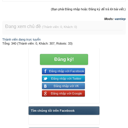
(Bạn phải Đăng nhập hoặc Đăng ký để trả lời bài viết.)
Mods:
vantiep
Đang xem chủ đề
(Thành viên: 0, Khách: 0)
Thành viên đang trực tuyến
Tổng: 340 (Thành viên: 0, Khách: 307, Robots: 33)
Đăng ký!
Đăng nhập với Facebook
Đăng nhập với Twitter
Đăng nhập với VK
Đăng nhập với Google
Tìm chúng tôi trên Facebook