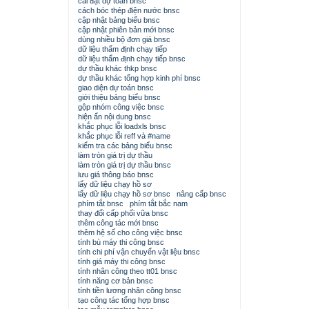
cài đặt dự toán bnsc
cách bóc thép điện nước bnsc
cập nhật bảng biểu bnsc
cập nhật phiên bản mới bnsc
dùng nhiều bộ đơn giá bnsc
dữ liệu thẩm định chạy tiếp
dữ liệu thẩm định chạy tiếp bnsc
dự thầu khác thkp bnsc
dự thầu khác tổng hợp kinh phí bnsc
giao diện dự toán bnsc
giới thiệu bảng biểu bnsc
gộp nhóm công việc bnsc
hiện ẩn nội dung bnsc
khắc phục lỗi loadxls bnsc
khắc phục lỗi reff và #name
kiểm tra các bảng biểu bnsc
làm tròn giá trị dự thầu
làm tròn giá trị dự thầu bnsc
lưu giá thông báo bnsc
lấy dữ liệu chạy hồ sơ
lấy dữ liệu chạy hồ sơ bnsc
nâng cấp bnsc
phím tắt bnsc
phím tắt bắc nam
thay đổi cấp phối vữa bnsc
thêm công tác mới bnsc
thêm hệ số cho công việc bnsc
tính bù máy thi công bnsc
tính chi phí vận chuyển vật liệu bnsc
tính giá máy thi công bnsc
tính nhân công theo tt01 bnsc
tính năng cơ bản bnsc
tính tiền lương nhân công bnsc
tạo công tác tổng hợp bnsc