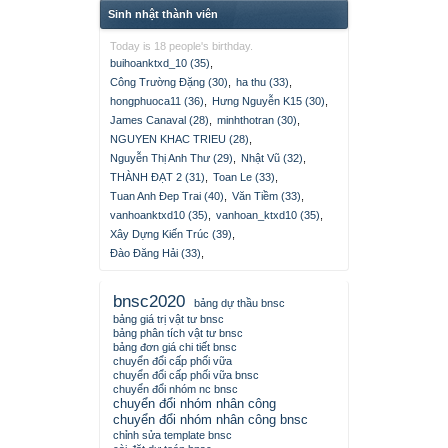
Sinh nhật thành viên
Today is 18 people's birthday.
buihoanktxd_10 (35)
,
Công Trường Đặng (30)
,
ha thu (33)
,
hongphuoca11 (36)
,
Hưng Nguyễn K15 (30)
,
James Canaval (28)
,
minhthotran (30)
,
NGUYEN KHAC TRIEU (28)
,
Nguyễn Thị Anh Thư (29)
,
Nhật Vũ (32)
,
THÀNH ĐẠT 2 (31)
,
Toan Le (33)
,
Tuan Anh Đep Trai (40)
,
Văn Tiềm (33)
,
vanhoanktxd10 (35)
,
vanhoan_ktxd10 (35)
,
Xây Dựng Kiến Trúc (39)
,
Đào Đăng Hải (33)
,
bnsc2020
bảng dự thầu bnsc
bảng giá trị vật tư bnsc
bảng phân tích vật tư bnsc
bảng đơn giá chi tiết bnsc
chuyển đổi cấp phối vữa
chuyển đổi cấp phối vữa bnsc
chuyển đổi nhóm nc bnsc
chuyển đổi nhóm nhân công
chuyển đổi nhóm nhân công bnsc
chỉnh sửa template bnsc