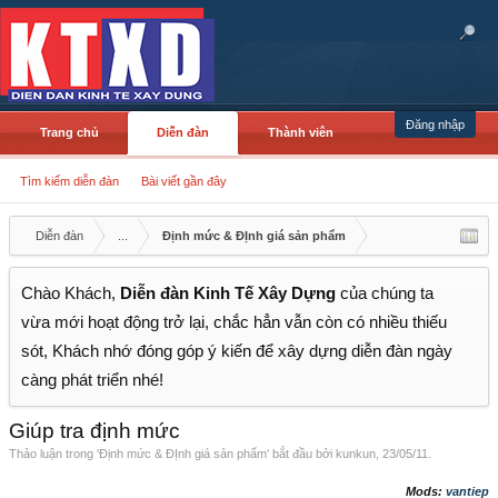
Đăng nhập
Trang chủ
Diễn đàn
Thành viên
Tìm kiếm diễn đàn
Bài viết gần đây
Diễn đàn
...
Định mức & ĐỊnh giá sản phẩm
Chào Khách,
Diễn đàn Kinh Tế Xây Dựng
của chúng ta
vừa mới hoạt động trở lại, chắc hẳn vẫn còn có nhiều thiếu
sót, Khách nhớ đóng góp ý kiến để xây dựng diễn đàn ngày
càng phát triển nhé!
Giúp tra định mức
Thảo luận trong '
Định mức & ĐỊnh giá sản phẩm
' bắt đầu bởi
kunkun
,
23/05/11
.
Mods:
vantiep