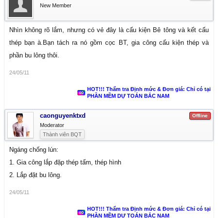
New Member
Nhìn không rõ lắm, nhưng có vẻ đây là cấu kiện Bê tông và kết cấu
thép bạn à.Bạn tách ra nó gồm cọc BT, gia công cấu kiện thép và
phần bu lông thôi.
24/05/11
HOT!!! Thẩm tra Định mức & Đơn giá: Chỉ có tại
PHẦN MỀM DỰ TOÁN BẮC NAM
caonguyenktxd
Offline
Moderator
Thành viên BQT
Ngáng chống lún:
1. Gia công lắp đặp thép tấm, thép hình
2. Lắp đặt bu lông.
24/05/11
HOT!!! Thẩm tra Định mức & Đơn giá: Chỉ có tại
PHẦN MỀM DỰ TOÁN BẮC NAM