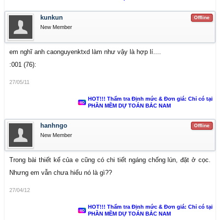
kunkun
Offline
New Member
em nghĩ anh caonguyenktxd làm như vậy là hợp lí....
:001 (76):
27/05/11
HOT!!! Thẩm tra Định mức & Đơn giá: Chỉ có tại
PHẦN MỀM DỰ TOÁN BẮC NAM
hanhngo
Offline
New Member
Trong bài thiết kế của e cũng có chi tiết ngáng chống lún, đặt ở cọc.
Nhưng em vẫn chưa hiểu nó là gì??
27/04/12
HOT!!! Thẩm tra Định mức & Đơn giá: Chỉ có tại
PHẦN MỀM DỰ TOÁN BẮC NAM