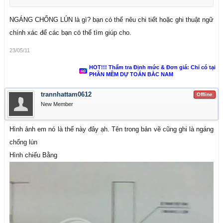
NGÁNG CHỐNG LÚN là gì? bạn có thể nêu chi tiết hoặc ghi thuật ngữ
chính xác để các bạn có thể tìm giúp cho.
23/05/11
HOT!!! Thẩm tra Định mức & Đơn giá: Chỉ có tại
PHẦN MỀM DỰ TOÁN BẮC NAM
trannhattam0612
Offline
New Member
Hình ảnh em nó là thế này đây ạh. Tên trong bản vẽ cũng ghi là ngáng
chống lún
Hình chiếu Bằng