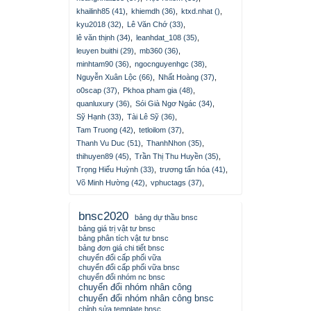
khailinh85 (41)
,
khiemdh (36)
,
ktxd.nhat ()
,
kyu2018 (32)
,
Lê Văn Chớ (33)
,
lê văn thịnh (34)
,
leanhdat_108 (35)
,
leuyen buithi (29)
,
mb360 (36)
,
minhtam90 (36)
,
ngocnguyenhgc (38)
,
Nguyễn Xuân Lộc (66)
,
Nhất Hoàng (37)
,
o0scap (37)
,
Pkhoa pham gia (48)
,
quanluxury (36)
,
Sói Già Ngơ Ngác (34)
,
Sỹ Hạnh (33)
,
Tài Lê Sỹ (36)
,
Tam Truong (42)
,
tetloilom (37)
,
Thanh Vu Duc (51)
,
ThanhNhon (35)
,
thihuyen89 (45)
,
Trần Thị Thu Huyền (35)
,
Trọng Hiếu Huỳnh (33)
,
trương tấn hóa (41)
,
Võ Minh Hường (42)
,
vphuctags (37)
,
bnsc2020
bảng dự thầu bnsc
bảng giá trị vật tư bnsc
bảng phân tích vật tư bnsc
bảng đơn giá chi tiết bnsc
chuyển đổi cấp phối vữa
chuyển đổi cấp phối vữa bnsc
chuyển đổi nhóm nc bnsc
chuyển đổi nhóm nhân công
chuyển đổi nhóm nhân công bnsc
chỉnh sửa template bnsc