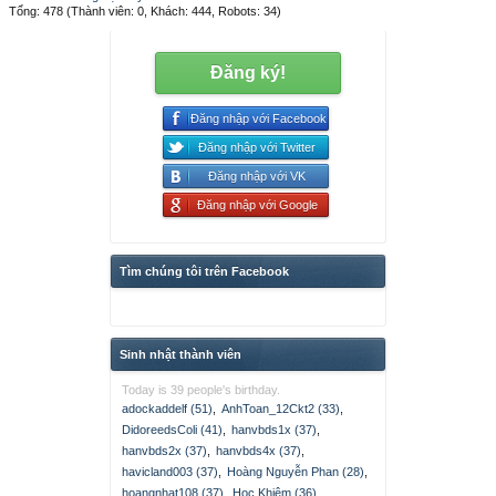
Tổng: 478 (Thành viên: 0, Khách: 444, Robots: 34)
Đăng ký!
Đăng nhập với Facebook
Đăng nhập với Twitter
Đăng nhập với VK
Đăng nhập với Google
Tìm chúng tôi trên Facebook
Sinh nhật thành viên
Today is 39 people's birthday.
adockaddelf (51)
,
AnhToan_12Ckt2 (33)
,
DidoreedsColi (41)
,
hanvbds1x (37)
,
hanvbds2x (37)
,
hanvbds4x (37)
,
havicland003 (37)
,
Hoàng Nguyễn Phan (28)
,
hoangnhat108 (37)
,
Học Khiêm (36)
,