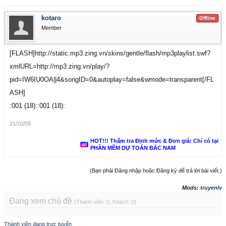
kotaro
Offline
Member
[FLASH]http://static.mp3.zing.vn/skins/gentle/flash/mp3playlist.swf?
xmlURL=http://mp3.zing.vn/play/?
pid=IW6IU0OA||4&songID=0&autoplay=false&wmode=transparent[/FL
ASH]
:001 (18)::001 (18):
21/10/09
HOT!!! Thẩm tra Định mức & Đơn giá: Chỉ có tại
PHẦN MỀM DỰ TOÁN BẮC NAM
(Bạn phải Đăng nhập hoặc Đăng ký để trả lời bài viết.)
Mods:
truyenlv
Đang xem chủ đề
(Thành viên: 0, Khách: 0)
Thành viên đang trực tuyến