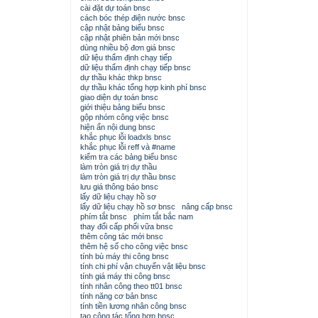
cài đặt dự toán bnsc
cách bóc thép điện nước bnsc
cập nhật bảng biểu bnsc
cập nhật phiên bản mới bnsc
dùng nhiều bộ đơn giá bnsc
dữ liệu thẩm định chạy tiếp
dữ liệu thẩm định chạy tiếp bnsc
dự thầu khác thkp bnsc
dự thầu khác tổng hợp kinh phí bnsc
giao diện dự toán bnsc
giới thiệu bảng biểu bnsc
gộp nhóm công việc bnsc
hiện ẩn nội dung bnsc
khắc phục lỗi loadxls bnsc
khắc phục lỗi reff và #name
kiểm tra các bảng biểu bnsc
làm tròn giá trị dự thầu
làm tròn giá trị dự thầu bnsc
lưu giá thông báo bnsc
lấy dữ liệu chạy hồ sơ
lấy dữ liệu chạy hồ sơ bnsc
nâng cấp bnsc
phím tắt bnsc
phím tắt bắc nam
thay đổi cấp phối vữa bnsc
thêm công tác mới bnsc
thêm hệ số cho công việc bnsc
tính bù máy thi công bnsc
tính chi phí vận chuyển vật liệu bnsc
tính giá máy thi công bnsc
tính nhân công theo tt01 bnsc
tính năng cơ bản bnsc
tính tiền lương nhân công bnsc
tạo công tác tổng hợp bnsc