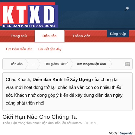
Đăng nhập
Trang chủ
Diễn đàn
Thành viên
Tìm kiếm diễn đàn
Bài viết gần đây
Diễn đàn
...
Thư giãn/Giải trí
Âm nhạc/Điện ảnh
Chào Khách,
Diễn đàn Kinh Tế Xây Dựng
của chúng ta
vừa mới hoạt động trở lại, chắc hẳn vẫn còn có nhiều thiếu
sót, Khách nhớ đóng góp ý kiến để xây dựng diễn đàn ngày
càng phát triển nhé!
Giới Hạn Nào Cho Chúng Ta
Thảo luận trong '
Âm nhạc/Điện ảnh
' bắt đầu bởi
kotaro
,
21/10/09
.
Mods:
truyenlv