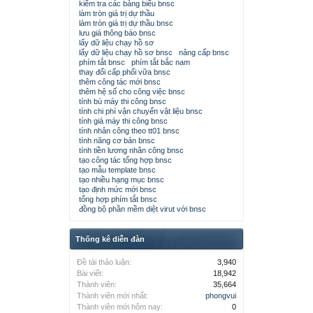
kiểm tra các bảng biểu bnsc
làm tròn giá trị dự thầu
làm tròn giá trị dự thầu bnsc
lưu giá thông báo bnsc
lấy dữ liệu chạy hồ sơ
lấy dữ liệu chạy hồ sơ bnsc
nâng cấp bnsc
phím tắt bnsc
phím tắt bắc nam
thay đổi cấp phối vữa bnsc
thêm công tác mới bnsc
thêm hệ số cho công việc bnsc
tính bù máy thi công bnsc
tính chi phí vận chuyển vật liệu bnsc
tính giá máy thi công bnsc
tính nhân công theo tt01 bnsc
tính năng cơ bản bnsc
tính tiền lương nhân công bnsc
tạo công tác tổng hợp bnsc
tạo mẫu template bnsc
tạo nhiều hạng mục bnsc
tạo định mức mới bnsc
tổng hợp phím tắt bnsc
đồng bộ phần mềm diệt virut với bnsc
Thống kê diễn đàn
Đề tài thảo luận:
3,940
Bài viết:
18,942
Thành viên:
35,664
Thành viên mới nhất:
phongvui
Thành viên mới hôm nay:
0