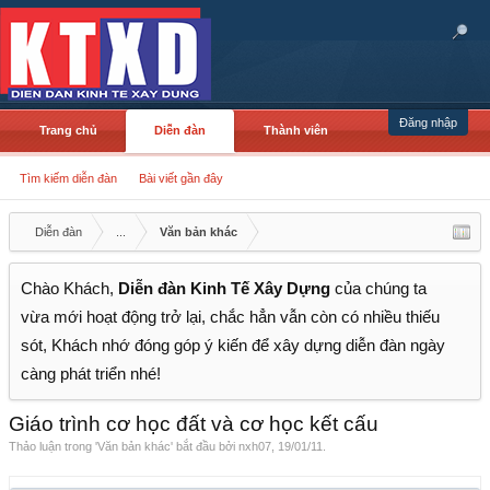
Đăng nhập
Trang chủ
Diễn đàn
Thành viên
Tìm kiếm diễn đàn
Bài viết gần đây
Diễn đàn
...
Văn bản khác
Chào Khách,
Diễn đàn Kinh Tế Xây Dựng
của chúng ta
vừa mới hoạt động trở lại, chắc hẳn vẫn còn có nhiều thiếu
sót, Khách nhớ đóng góp ý kiến để xây dựng diễn đàn ngày
càng phát triển nhé!
Giáo trình cơ học đất và cơ học kết cấu
Thảo luận trong '
Văn bản khác
' bắt đầu bởi
nxh07
,
19/01/11
.