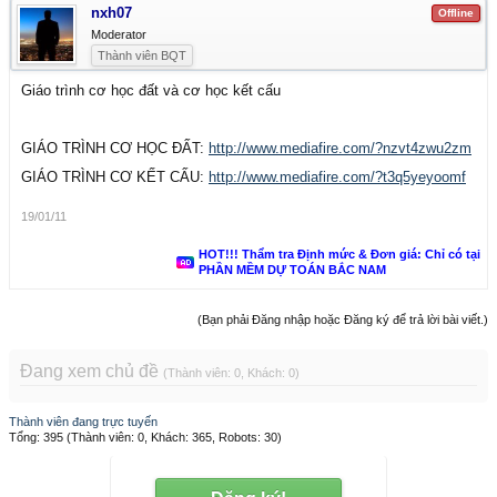
nxh07
Offline
Moderator
Thành viên BQT
Giáo trình cơ học đất và cơ học kết cấu
GIÁO TRÌNH CƠ HỌC ĐẤT:
http://www.mediafire.com/?nzvt4zwu2zm
GIÁO TRÌNH CƠ KẾT CẤU:
http://www.mediafire.com/?t3q5yeyoomf
19/01/11
HOT!!! Thẩm tra Định mức & Đơn giá: Chỉ có tại
PHẦN MỀM DỰ TOÁN BẮC NAM
(Bạn phải Đăng nhập hoặc Đăng ký để trả lời bài viết.)
Đang xem chủ đề
(Thành viên: 0, Khách: 0)
Thành viên đang trực tuyến
Tổng: 395 (Thành viên: 0, Khách: 365, Robots: 30)