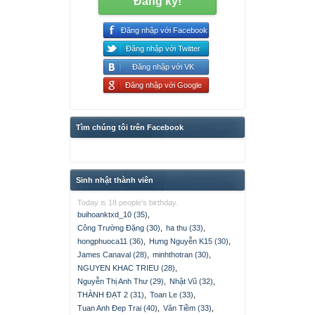
Đăng ký!
Đăng nhập với Facebook
Đăng nhập với Twitter
Đăng nhập với VK
Đăng nhập với Google
Tìm chúng tôi trên Facebook
Sinh nhật thành viên
Today is 18 people's birthday.
buihoanktxd_10 (35)
,
Công Trường Đặng (30)
,
ha thu (33)
,
hongphuoca11 (36)
,
Hưng Nguyễn K15 (30)
,
James Canaval (28)
,
minhthotran (30)
,
NGUYEN KHAC TRIEU (28)
,
Nguyễn Thị Anh Thư (29)
,
Nhật Vũ (32)
,
THÀNH ĐẠT 2 (31)
,
Toan Le (33)
,
Tuan Anh Đep Trai (40)
,
Văn Tiềm (33)
,