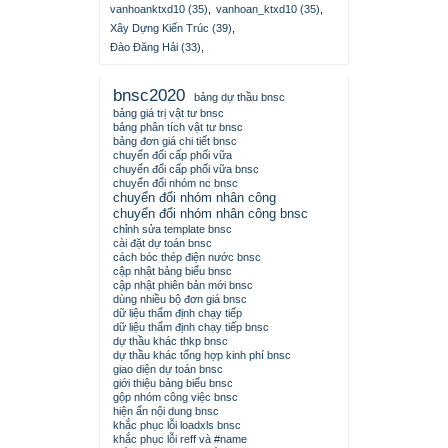
vanhoanktxd10 (35)
,
vanhoan_ktxd10 (35)
,
Xây Dựng Kiến Trúc (39)
,
Đào Đăng Hải (33)
,
bnsc2020
bảng dự thầu bnsc
bảng giá trị vật tư bnsc
bảng phân tích vật tư bnsc
bảng đơn giá chi tiết bnsc
chuyển đổi cấp phối vữa
chuyển đổi cấp phối vữa bnsc
chuyển đổi nhóm nc bnsc
chuyển đổi nhóm nhân công
chuyển đổi nhóm nhân công bnsc
chỉnh sửa template bnsc
cài đặt dự toán bnsc
cách bóc thép điện nước bnsc
cập nhật bảng biểu bnsc
cập nhật phiên bản mới bnsc
dùng nhiều bộ đơn giá bnsc
dữ liệu thẩm định chạy tiếp
dữ liệu thẩm định chạy tiếp bnsc
dự thầu khác thkp bnsc
dự thầu khác tổng hợp kinh phí bnsc
giao diện dự toán bnsc
giới thiệu bảng biểu bnsc
gộp nhóm công việc bnsc
hiện ẩn nội dung bnsc
khắc phục lỗi loadxls bnsc
khắc phục lỗi reff và #name