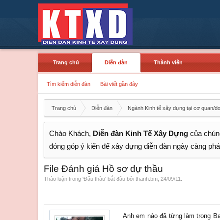
Trang chủ
Diễn đàn
Thành viên
Tìm kiếm diễn đàn
Bài viết gần đây
Trang chủ
Diễn đàn
Ngành Kinh tế xây dựng tại cơ quan/d
Chào Khách,
Diễn đàn Kinh Tế Xây Dựng
của chúng
đóng góp ý kiến để xây dựng diễn đàn ngày càng phát
File Đánh giá Hồ sơ dự thầu
Thảo luận trong '
Đấu thầu
' bắt đầu bởi
thanh.bm
,
24/09/11
.
Anh em nào đã từng làm trong Ban đ