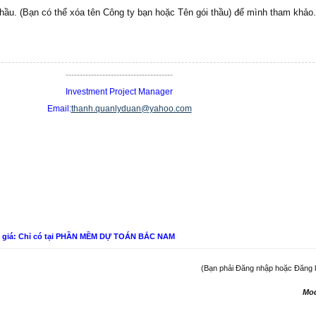
hầu. (Bạn có thể xóa tên Công ty bạn hoặc Tên gói thầu) để mình tham khảo.
--------------------------------------
Investment Project Manager
Email:
thanh.quanlyduan@yahoo.com
n giá: Chỉ có tại PHẦN MỀM DỰ TOÁN BẮC NAM
(Bạn phải Đăng nhập hoặc Đăng ký 
Mo