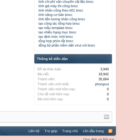
tính chi phí vận chuyển vật liệu bnsc
tính giá máy thi công bnsc
tính nhân công theo tt01 bnsc
tính năng cơ bản bnsc
tính tiền lương nhân công bnsc
tạo công tác tổng hợp bnsc
tạo mẫu template bnsc
tạo nhiều hạng mục bnsc
tạo định mức mới bnsc
tổng hợp phím tắt bnsc
đồng bộ phần mềm diệt virut với bnsc
Thống kê diễn đàn
Đề tài thảo luận:
3,940
Bài viết:
18,942
Thành viên:
35,664
Thành viên mới nhất:
phongvui
Thành viên mới hôm nay:
0
Chủ đề mới hôm nay:
0
Bài mới hôm nay:
0
Liên hệ
Trợ giúp
Trang chủ
Lên đầu trang
Quy định và Nội quy