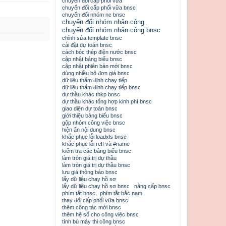
chuyển đổi cấp phối vữa
chuyển đổi cấp phối vữa bnsc
chuyển đổi nhóm nc bnsc
chuyển đổi nhóm nhân công
chuyển đổi nhóm nhân công bnsc
chỉnh sửa template bnsc
cài đặt dự toán bnsc
cách bóc thép điện nước bnsc
cập nhật bảng biểu bnsc
cập nhật phiên bản mới bnsc
dùng nhiều bộ đơn giá bnsc
dữ liệu thẩm định chạy tiếp
dữ liệu thẩm định chạy tiếp bnsc
dự thầu khác thkp bnsc
dự thầu khác tổng hợp kinh phí bnsc
giao diện dự toán bnsc
giới thiệu bảng biểu bnsc
gộp nhóm công việc bnsc
hiện ẩn nội dung bnsc
khắc phục lỗi loadxls bnsc
khắc phục lỗi reff và #name
kiểm tra các bảng biểu bnsc
làm tròn giá trị dự thầu
làm tròn giá trị dự thầu bnsc
lưu giá thông báo bnsc
lấy dữ liệu chạy hồ sơ
lấy dữ liệu chạy hồ sơ bnsc
nâng cấp bnsc
phím tắt bnsc
phím tắt bắc nam
thay đổi cấp phối vữa bnsc
thêm công tác mới bnsc
thêm hệ số cho công việc bnsc
tính bù máy thi công bnsc