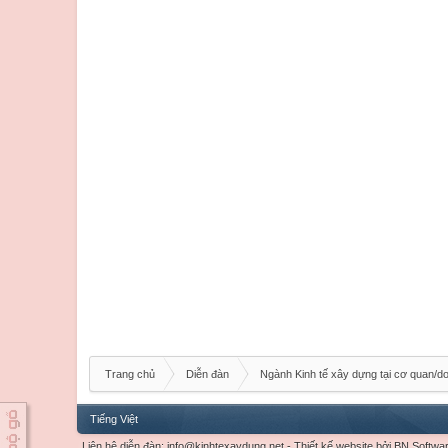
Trang chủ
Diễn đàn
Ngành Kinh tế xây dựng tại cơ quan/d
Tiếng Việt
Liên hệ diễn đàn:
info@kinhtexaydung.net
-
Thiết kế website
bởi
BN Softwa