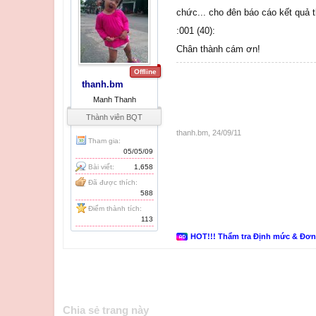
chức... cho đên báo cáo kết quả t
:001 (40):
Chân thành cám ơn!
Offline
thanh.bm
Manh Thanh
Thành viên BQT
thanh.bm
,
24/09/11
Tham gia:
05/05/09
Bài viết:
1,658
Đã được thích:
588
Điểm thành tích:
113
HOT!!! Thẩm tra Định mức & Đơ
Chia sẻ trang này