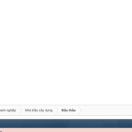
oanh nghiệp
Nhà thầu xây dựng
Đấu thầu
re