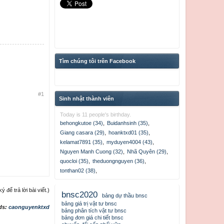
Tìm chúng tôi trên Facebook
#1
Sinh nhật thành viên
Today is 11 people's birthday.
behongkutoe (34)
,
Buidanhsinh (35)
,
Giang casara (29)
,
hoanktxd01 (35)
,
kelamat7891 (35)
,
myduyen4004 (43)
,
Nguyen Manh Cuong (32)
,
Nhã Quyên (29)
,
quocloi (35)
,
theduongnguyen (36)
,
tonthan02 (38)
,
để trả lời bài viết.)
bnsc2020
bảng dự thầu bnsc
bảng giá trị vật tư bnsc
ds:
caonguyenktxd
bảng phân tích vật tư bnsc
bảng đơn giá chi tiết bnsc