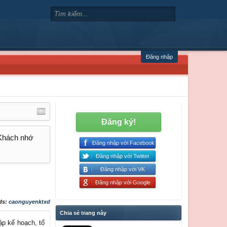
Đăng nhập
Đăng ký!
 Khách nhớ
Đăng nhập với Facebook
Đăng nhập với Twitter
Đăng nhập với VK
Đăng nhập với Google
ds:
caonguyenktxd
Chia sẻ trang này
̣p kế hoạch, tổ