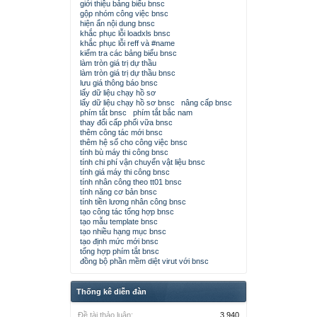
giới thiệu bảng biểu bnsc
gộp nhóm công việc bnsc
hiện ẩn nội dung bnsc
khắc phục lỗi loadxls bnsc
khắc phục lỗi reff và #name
kiểm tra các bảng biểu bnsc
làm tròn giá trị dự thầu
làm tròn giá trị dự thầu bnsc
lưu giá thông báo bnsc
lấy dữ liệu chạy hồ sơ
lấy dữ liệu chạy hồ sơ bnsc
nâng cấp bnsc
phím tắt bnsc
phím tắt bắc nam
thay đổi cấp phối vữa bnsc
thêm công tác mới bnsc
thêm hệ số cho công việc bnsc
tính bù máy thi công bnsc
tính chi phí vận chuyển vật liệu bnsc
tính giá máy thi công bnsc
tính nhân công theo tt01 bnsc
tính năng cơ bản bnsc
tính tiền lương nhân công bnsc
tạo công tác tổng hợp bnsc
tạo mẫu template bnsc
tạo nhiều hạng mục bnsc
tạo định mức mới bnsc
tổng hợp phím tắt bnsc
đồng bộ phần mềm diệt virut với bnsc
Thống kê diễn đàn
Đề tài thảo luận:
3,940