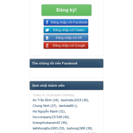
Đăng ký!
Đăng nhập với Facebook
Đăng nhập với Twitter
Đăng nhập với VK
Đăng nhập với Google
Tìm chúng tôi trên Facebook
Sinh nhật thành viên
Today is 19 people's birthday.
An Trần Bình (34)
,
baohotbc2019 (36)
,
Chung Ninh (37)
,
danhdai86 ()
,
Hà Nguyễn Mạnh (31)
,
hsccompany237168 (40)
,
khangnhubanam42 (46)
,
laithihongthu1993 (33)
,
lvphong1988 (38)
,