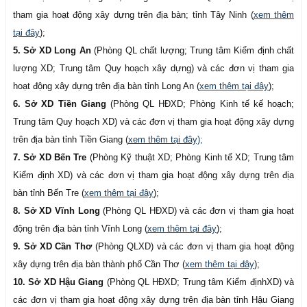
tham gia hoạt động xây dựng trên địa bàn; tỉnh Tây Ninh (
xem thêm
tại đây
);
5. Sở XD Long An
(Phòng QL chất lượng; Trung tâm Kiểm định chất
lượng XD; Trung tâm Quy hoạch xây dựng) và các đơn vị tham gia
hoạt động xây dựng trên địa bàn tỉnh Long An (
xem thêm tại đây
);
6. Sở XD Tiền Giang
(Phòng QL HĐXD; Phòng Kinh tế kế hoạch;
Trung tâm Quy hoạch XD) và các đơn vị tham gia hoạt động xây dựng
trên địa bàn tỉnh Tiền Giang (
xem thêm tại đây);
7. Sở XD Bến Tre
(Phòng Kỹ thuật XD; Phòng Kinh tế XD; Trung tâm
Kiểm định XD) và các đơn vị tham gia hoạt động xây dựng trên địa
bàn tỉnh Bến Tre (
xem thêm tại đây
);
8. Sở XD Vĩnh Long
(Phòng QL HĐXD) và các đơn vị tham gia hoạt
động trên địa bàn tỉnh Vĩnh Long (
xem thêm tại đây
);
9. Sở XD Cần Thơ
(Phòng QLXD) và các đơn vị tham gia hoạt động
xây dựng trên địa bàn thành phố Cần Thơ (
xem thêm tại đây
);
10. Sở XD Hậu Giang
(Phòng QL HĐXD; Trung tâm Kiểm địnhXD) và
các đơn vị tham gia hoạt động xây dựng trên địa bàn tỉnh Hậu Giang