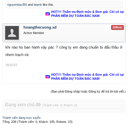
nguyenbacBN
and
tiepnk
like this.
HOT!!! Thẩm tra Định mức & Đơn giá: Chỉ có tại
PHẦN MỀM DỰ TOÁN BẮC NAM
hoangthecuong.xd
Offline
Active Member
khi nào họ ban hành vậy pác ? công ty em đang chuẩn bị đấu thầu ở
nhơn trạch rùi
16/11/15
HOT!!! Thẩm tra Định mức & Đơn giá: Chỉ có tại
PHẦN MỀM DỰ TOÁN BẮC NAM
(Bạn phải Đăng nhập hoặc Đăng ký để trả lời bài viết.)
Đang xem chủ đề
(Thành viên: 0, Khách: 0)
Thành viên đang trực tuyến
Tổng: 208 (Thành viên: 0, Khách: 185, Robots: 23)