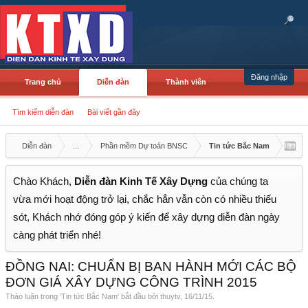
Đăng nhập
Trang chủ
Diễn đàn
Thành viên
Tìm kiếm diễn đàn
Bài viết gần đây
Diễn đàn
...
Phần mềm Dự toán BNSC
Tin tức Bắc Nam
Chào Khách,
Diễn đàn Kinh Tế Xây Dựng
của chúng ta
vừa mới hoạt động trở lại, chắc hẳn vẫn còn có nhiều thiếu
sót, Khách nhớ đóng góp ý kiến để xây dựng diễn đàn ngày
càng phát triển nhé!
ĐỒNG NAI: CHUẨN BỊ BAN HÀNH MỚI CÁC BỘ
ĐƠN GIÁ XÂY DỰNG CÔNG TRÌNH 2015
Thảo luận trong '
Tin tức Bắc Nam
' bắt đầu bởi
thuytv
,
16/11/15
.