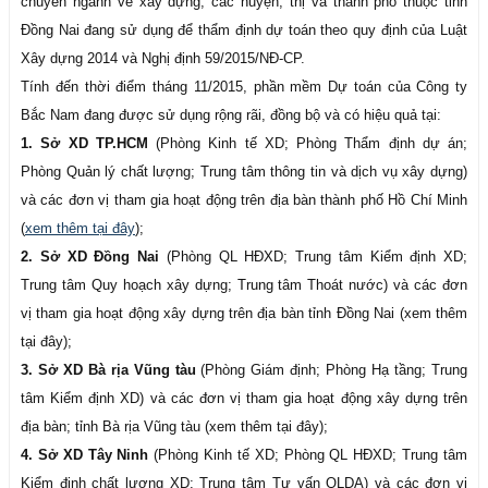
chuyên ngành về xây dựng; các huyện, thị và thành phố thuộc tỉnh
Đồng Nai đang sử dụng để thẩm định dự toán theo quy định của Luật
Xây dựng 2014 và Nghị định 59/2015/NĐ-CP.
Tính đến thời điểm tháng 11/2015, phần mềm Dự toán của Công ty
Bắc Nam đang được sử dụng rộng rãi, đồng bộ và có hiệu quả tại:
1. Sở XD TP.HCM
(Phòng Kinh tế XD; Phòng Thẩm định dự án;
Phòng Quản lý chất lượng; Trung tâm thông tin và dịch vụ xây dựng)
và các đơn vị tham gia hoạt động trên địa bàn thành phố Hồ Chí Minh
(
xem thêm tại đây
);
2. Sở XD Đồng Nai
(Phòng QL HĐXD; Trung tâm Kiểm định XD;
Trung tâm Quy hoạch xây dựng; Trung tâm Thoát nước) và các đơn
vị tham gia hoạt động xây dựng trên địa bàn tỉnh Đồng Nai (xem thêm
tại đây);
3. Sở XD Bà rịa Vũng tàu
(Phòng Giám định; Phòng Hạ tầng; Trung
tâm Kiểm định XD) và các đơn vị tham gia hoạt động xây dựng trên
địa bàn; tỉnh Bà rịa Vũng tàu (xem thêm tại đây);
4. Sở XD Tây Ninh
(Phòng Kinh tế XD; Phòng QL HĐXD; Trung tâm
Kiểm định chất lượng XD; Trung tâm Tư vấn QLDA) và các đơn vị