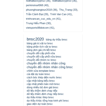
noithatluxxypro2 (36)
,
noithatluxxypro3 (36)
,
perkinskarl068 (40)
,
phuonghoangtour2018 (36)
,
Thu_Trang (33)
,
Trần Cảnh Đại (29)
,
Trinh Van Can (41)
,
trinhvancan_cuc_edu_vn (41)
,
Trung Hiếu Phan (30)
,
vietsports88dotcom (41)
,
bnsc2020
bảng dự thầu bnsc
bảng giá trị vật tư bnsc
bảng phân tích vật tư bnsc
bảng đơn giá chi tiết bnsc
chuyển đổi cấp phối vữa
chuyển đổi cấp phối vữa bnsc
chuyển đổi nhóm nc bnsc
chuyển đổi nhóm nhân công
chuyển đổi nhóm nhân công bnsc
chỉnh sửa template bnsc
cài đặt dự toán bnsc
cách bóc thép điện nước bnsc
cập nhật bảng biểu bnsc
cập nhật phiên bản mới bnsc
dùng nhiều bộ đơn giá bnsc
dữ liệu thẩm định chạy tiếp
dữ liệu thẩm định chạy tiếp bnsc
dự thầu khác thkp bnsc
dự thầu khác tổng hợp kinh phí bnsc
giao diện dự toán bnsc