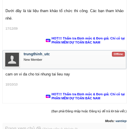
Dưới đây là tài liệu tham khảo tổ chức thi công. Các bạn tham khảo
nhé.
17/12/09
HOT!!! Thẩm tra Định mức & Đơn giá: Chỉ có tại
PHẦN MỀM DỰ TOÁN BẮC NAM
trungthinh_utc
Offline
New Member
cam on vi da cho toi nhung tai lieu nay
10/10/10
HOT!!! Thẩm tra Định mức & Đơn giá: Chỉ có tại
PHẦN MỀM DỰ TOÁN BẮC NAM
(Bạn phải Đăng nhập hoặc Đăng ký để trả lời bài viết.)
Mods:
vantiep
Đang xem chủ đề