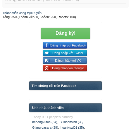
(Thành viên: 0, Khách: 0)
Thành viên đang trực tuyến
Tổng: 350 (Thành viên: 0, Khách: 250, Robots: 100)
Đăng ký!
Đăng nhập với Facebook
Đăng nhập với Twitter
Đăng nhập với VK
Đăng nhập với Google
Tìm chúng tôi trên Facebook
Sinh nhật thành viên
Today is 11 people's birthday.
behongkutoe (34)
,
Buidanhsinh (35)
,
Giang casara (29)
,
hoanktxd01 (35)
,