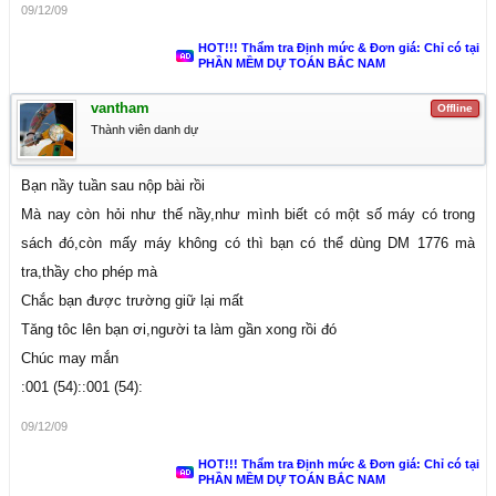
09/12/09
HOT!!! Thẩm tra Định mức & Đơn giá: Chỉ có tại
PHẦN MỀM DỰ TOÁN BẮC NAM
vantham
Offline
Thành viên danh dự
Bạn nầy tuần sau nộp bài rồi
Mà nay còn hỏi như thế nầy,như mình biết có một số máy có trong
sách đó,còn mấy máy không có thì bạn có thể dùng DM 1776 mà
tra,thầy cho phép mà
Chắc bạn được trường giữ lại mất
Tăng tôc lên bạn ơi,người ta làm gần xong rồi đó
Chúc may mắn
:001 (54)::001 (54):
09/12/09
HOT!!! Thẩm tra Định mức & Đơn giá: Chỉ có tại
PHẦN MỀM DỰ TOÁN BẮC NAM