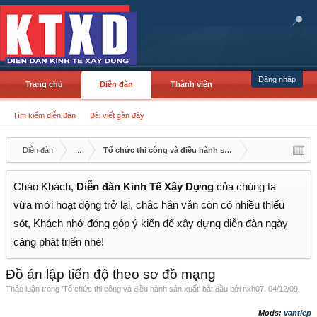
Đăng nhập
Trang chủ
Diễn đàn
Thành viên
Tìm kiếm diễn đàn
Bài viết gần đây
Diễn đàn
...
Tổ chức thi công và điều hành sản xuất
Chào Khách,
Diễn đàn Kinh Tế Xây Dựng
của chúng ta
vừa mới hoạt động trở lại, chắc hẳn vẫn còn có nhiều thiếu
sót, Khách nhớ đóng góp ý kiến để xây dựng diễn đàn ngày
càng phát triển nhé!
Đồ án lập tiến độ theo sơ đồ mạng
Thảo luận trong '
Tổ chức thi công và điều hành sản xuất
' bắt đầu bởi
nxh07
,
04/12/09
.
Mods:
vantiep