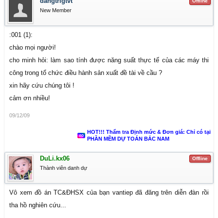
dangtrigtvt
Offline
New Member
:001 (1):
chào mọi người!
cho minh hỏi: làm sao tính được năng suất thực tế của các máy thi
công trong tổ chức điều hành sản xuất đề tài về cầu ?
xin hãy cứu chúng tôi !
cảm ơn nhiều!
09/12/09
HOT!!! Thẩm tra Định mức & Đơn giá: Chỉ có tại
PHẦN MỀM DỰ TOÁN BẮC NAM
DuLi.kx06
Offline
Thành viên danh dự
Vô xem đồ án TC&ĐHSX của bạn vantiep đã đăng trên diễn đàn rồi
tha hồ nghiên cứu...