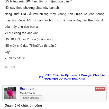
GS Năng suất
ĐM
(thực tế) :B m2(m3)/ca cần ?
Nội suy theo phương pháp này bạn ah
Năng suất
ĐM
đối với những máy không tính được NS,còn nhũng
máy tính đuợc NS thì bạn lấy NS thực tế ,mà ở đay lấy theo tốc độ
của máy chủ đạo bạn ah
Ví dụ: công tác đắp đát
ĐM 100m3 cần 2.5 ca (nhân công)
NS máy chủ đạo 787m3/ca thì cần ?
vậy :
?=783*2.5/100=
15/12/09
HOT!!! Thẩm tra Định mức & Đơn giá: Chỉ có tại
PHẦN MỀM DỰ TOÁN BẮC NAM
thanh.bm
Offline
Manh Thanh
Thành viên BQT
Quản lý tổ chức thi công