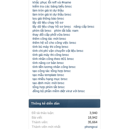
khắc phục lỗi reff và #name
kiểm tra các bảng biểu bnsc
làm tròn giá trị dự thầu
làm tròn giá trị dự thầu bnsc
lưu giá thông báo bnsc
lấy dữ liệu chạy hồ sơ
lấy dữ liệu chạy hồ sơ bnsc
nâng cấp bnsc
phím tắt bnsc
phím tắt bắc nam
thay đổi cấp phối vữa bnsc
thêm công tác mới bnsc
thêm hệ số cho công việc bnsc
tính bù máy thi công bnsc
tính chi phí vận chuyển vật liệu bnsc
tính giá máy thi công bnsc
tính nhân công theo tt01 bnsc
tính năng cơ bản bnsc
tính tiền lương nhân công bnsc
tạo công tác tổng hợp bnsc
tạo mẫu template bnsc
tạo nhiều hạng mục bnsc
tạo định mức mới bnsc
tổng hợp phím tắt bnsc
đồng bộ phần mềm diệt virut với bnsc
Thống kê diễn đàn
Đề tài thảo luận:
3,940
Bài viết:
18,942
Thành viên:
35,664
Thành viên mới nhất:
phongvui