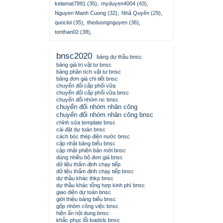
kelamat7891 (35)
,
myduyen4004 (43)
,
Nguyen Manh Cuong (32)
,
Nhã Quyên (29)
,
quocloi (35)
,
theduongnguyen (36)
,
tonthan02 (38)
,
bnsc2020
bảng dự thầu bnsc
bảng giá trị vật tư bnsc
bảng phân tích vật tư bnsc
bảng đơn giá chi tiết bnsc
chuyển đổi cấp phối vữa
chuyển đổi cấp phối vữa bnsc
chuyển đổi nhóm nc bnsc
chuyển đổi nhóm nhân công
chuyển đổi nhóm nhân công bnsc
chỉnh sửa template bnsc
cài đặt dự toán bnsc
cách bóc thép điện nước bnsc
cập nhật bảng biểu bnsc
cập nhật phiên bản mới bnsc
dùng nhiều bộ đơn giá bnsc
dữ liệu thẩm định chạy tiếp
dữ liệu thẩm định chạy tiếp bnsc
dự thầu khác thkp bnsc
dự thầu khác tổng hợp kinh phí bnsc
giao diện dự toán bnsc
giới thiệu bảng biểu bnsc
gộp nhóm công việc bnsc
hiện ẩn nội dung bnsc
khắc phục lỗi loadxls bnsc