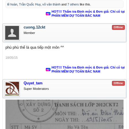
lê hoàn
,
Trần Quốc Huy
,
võ văn thành
and
7 others
like this.
HOT!!! Thẩm tra Định mức & Đơn giá: Chỉ có tại
PHẦN MỀM DỰ TOÁN BẮC NAM
cuong.12ckt
Offline
Member
phù phù thế là qua tiếp một môn ^^
18/05/15
HOT!!! Thẩm tra Định mức & Đơn giá: Chỉ có tại
PHẦN MỀM DỰ TOÁN BẮC NAM
Quyet_tam
Offline
Super Moderators