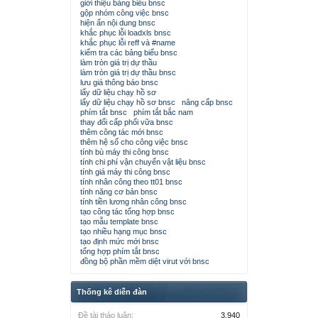
giới thiệu bảng biểu bnsc
gộp nhóm công việc bnsc
hiện ẩn nội dung bnsc
khắc phục lỗi loadxls bnsc
khắc phục lỗi reff và #name
kiểm tra các bảng biểu bnsc
làm tròn giá trị dự thầu
làm tròn giá trị dự thầu bnsc
lưu giá thông báo bnsc
lấy dữ liệu chạy hồ sơ
lấy dữ liệu chạy hồ sơ bnsc
nâng cấp bnsc
phím tắt bnsc
phím tắt bắc nam
thay đổi cấp phối vữa bnsc
thêm công tác mới bnsc
thêm hệ số cho công việc bnsc
tính bù máy thi công bnsc
tính chi phí vận chuyển vật liệu bnsc
tính giá máy thi công bnsc
tính nhân công theo tt01 bnsc
tính năng cơ bản bnsc
tính tiền lương nhân công bnsc
tạo công tác tổng hợp bnsc
tạo mẫu template bnsc
tạo nhiều hạng mục bnsc
tạo định mức mới bnsc
tổng hợp phím tắt bnsc
đồng bộ phần mềm diệt virut với bnsc
Thống kê diễn đàn
Đề tài thảo luận:
3,940