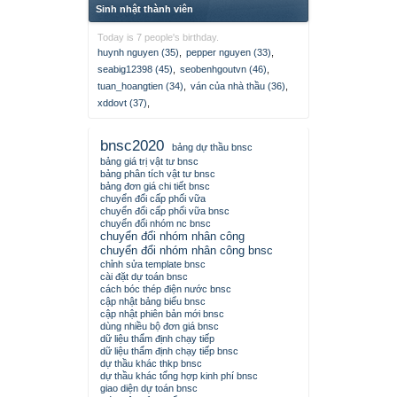
Sinh nhật thành viên
Today is 7 people's birthday.
huynh nguyen (35)
,
pepper nguyen (33)
,
seabig12398 (45)
,
seobenhgoutvn (46)
,
tuan_hoangtien (34)
,
ván của nhà thầu (36)
,
xddovt (37)
,
bnsc2020
bảng dự thầu bnsc
bảng giá trị vật tư bnsc
bảng phân tích vật tư bnsc
bảng đơn giá chi tiết bnsc
chuyển đổi cấp phối vữa
chuyển đổi cấp phối vữa bnsc
chuyển đổi nhóm nc bnsc
chuyển đổi nhóm nhân công
chuyển đổi nhóm nhân công bnsc
chỉnh sửa template bnsc
cài đặt dự toán bnsc
cách bóc thép điện nước bnsc
cập nhật bảng biểu bnsc
cập nhật phiên bản mới bnsc
dùng nhiều bộ đơn giá bnsc
dữ liệu thẩm định chạy tiếp
dữ liệu thẩm định chạy tiếp bnsc
dự thầu khác thkp bnsc
dự thầu khác tổng hợp kinh phí bnsc
giao diện dự toán bnsc