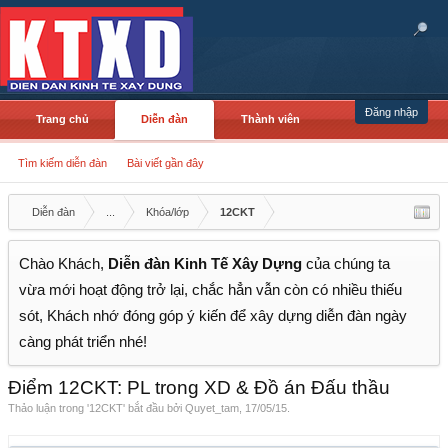
Đăng nhập
Trang chủ
Diễn đàn
Thành viên
Tìm kiếm diễn đàn
Bài viết gần đây
Diễn đàn
...
Khóa/lớp
12CKT
Chào Khách,
Diễn đàn Kinh Tế Xây Dựng
của chúng ta
vừa mới hoạt động trở lại, chắc hẳn vẫn còn có nhiều thiếu
sót, Khách nhớ đóng góp ý kiến để xây dựng diễn đàn ngày
càng phát triển nhé!
Điểm 12CKT: PL trong XD & Đồ án Đấu thầu
Thảo luận trong '
12CKT
' bắt đầu bởi
Quyet_tam
,
17/05/15
.