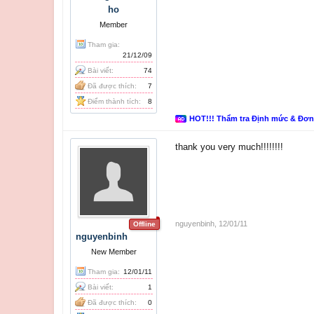
ho
Member
Tham gia:
21/12/09
Bài viết:
74
Đã được thích:
7
Điểm thành tích:
8
HOT!!! Thẩm tra Định mức & Đơ
thank you very much!!!!!!!!
nguyenbinh
,
12/01/11
Offline
nguyenbinh
New Member
Tham gia:
12/01/11
Bài viết:
1
Đã được thích:
0