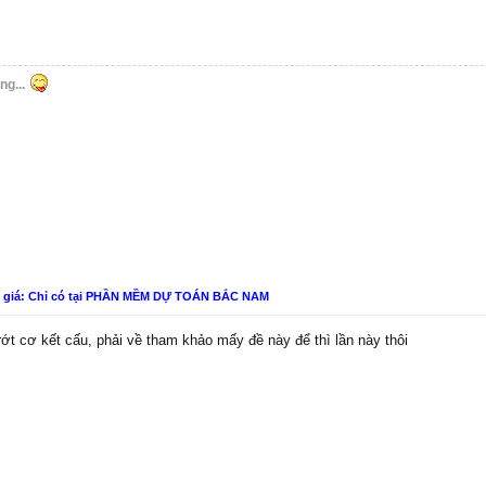
ng...
n giá: Chỉ có tại PHẦN MỀM DỰ TOÁN BẮC NAM
ớt cơ kết cấu, phải về tham khảo mấy đề này để thì lần này thôi