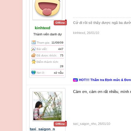
Cứ đi rồi sẽ thấy được ngã ba đườ
Offline
kinhtexd
kinhtexd
,
26/01/10
Thành viên danh dự
Tham gia:
11/08/09
Bài viết:
447
Đã được thích:
75
Điểm thành tích:
28
Nơi ở:
xứ nẫu
HOT!!! Thẩm tra Định mức & Đơ
Cảm ơn, cảm ơn rất nhiều, mình r
taxi_saigon_nho
,
26/01/10
Offline
taxi_saigon_n