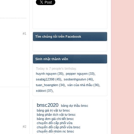
#1
Tìm chúng tôi trên Facebook
Sinh nhật thành viên
Today is 7 people's birthday.
huynh nguyen (35)
,
pepper nguyen (33)
,
seabig12398 (45)
,
seobenhgoutvn (46)
,
tuan_hoangtien (34)
,
ván của nhà thầu (36)
,
xddovt (37)
,
bnsc2020
bảng dự thầu bnsc
bảng giá trị vật tư bnsc
bảng phân tích vật tư bnsc
bảng đơn giá chi tiết bnsc
chuyển đổi cấp phối vữa
#2
chuyển đổi cấp phối vữa bnsc
chuyển đổi nhóm nc bnsc