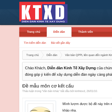
Trang chủ
Diễn đàn
Thành viên
Tìm kiếm diễn đàn
Bài viết gần đây
Trang chủ
Diễn đàn
Văn bản QPPL liên quan đến ngành Ki
Chào Khách,
Diễn đàn Kinh Tế Xây Dựng
của chúng
đóng góp ý kiến để xây dựng diễn đàn ngày càng phát
Đề mẫu môn cơ kết cấu
Thảo luận trong '
Văn bản khác
' bắt đầu bởi
kinhtexd
,
26/01/10
.
Mình lượm được bộ đề này trên mạ
khảo nha.