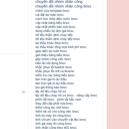
chuyển đổi nhóm nhân công
chuyển đổi nhóm nhân công bnsc
chỉnh sửa template bnsc
cài đặt dự toán bnsc
cách bóc thép điện nước bnsc
cập nhật bảng biểu bnsc
cập nhật phiên bản mới bnsc
dùng nhiều bộ đơn giá bnsc
dữ liệu thẩm định chạy tiếp
dữ liệu thẩm định chạy tiếp bnsc
dự thầu khác thkp bnsc
dự thầu khác tổng hợp kinh phí bnsc
giao diện dự toán bnsc
giới thiệu bảng biểu bnsc
gộp nhóm công việc bnsc
hiện ẩn nội dung bnsc
khắc phục lỗi loadxls bnsc
khắc phục lỗi reff và #name
kiểm tra các bảng biểu bnsc
làm tròn giá trị dự thầu
làm tròn giá trị dự thầu bnsc
lưu giá thông báo bnsc
lấy dữ liệu chạy hồ sơ
#3
lấy dữ liệu chạy hồ sơ bnsc
nâng cấp bnsc
phím tắt bnsc
phím tắt bắc nam
thay đổi cấp phối vữa bnsc
thêm công tác mới bnsc
thêm hệ số cho công việc bnsc
tính bù máy thi công bnsc
tính chi phí vận chuyển vật liệu bnsc
tính giá máy thi công bnsc
tính nhân công theo tt01 bnsc