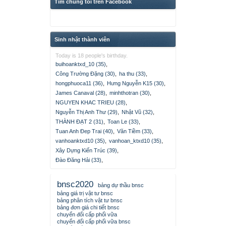
Tìm chúng tôi trên Facebook
Sinh nhật thành viên
Today is 18 people's birthday.
buihoanktxd_10 (35)
,
Công Trường Đặng (30)
,
ha thu (33)
,
hongphuoca11 (36)
,
Hưng Nguyễn K15 (30)
,
James Canaval (28)
,
minhthotran (30)
,
NGUYEN KHAC TRIEU (28)
,
Nguyễn Thị Anh Thư (29)
,
Nhật Vũ (32)
,
THÀNH ĐẠT 2 (31)
,
Toan Le (33)
,
Tuan Anh Đep Trai (40)
,
Văn Tiềm (33)
,
vanhoanktxd10 (35)
,
vanhoan_ktxd10 (35)
,
Xây Dựng Kiến Trúc (39)
,
Đào Đăng Hải (33)
,
bnsc2020
bảng dự thầu bnsc
bảng giá trị vật tư bnsc
bảng phân tích vật tư bnsc
bảng đơn giá chi tiết bnsc
chuyển đổi cấp phối vữa
chuyển đổi cấp phối vữa bnsc