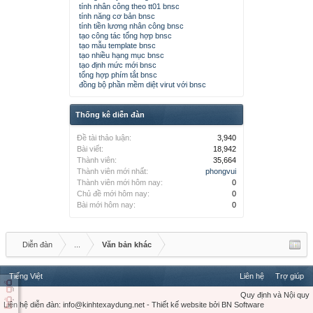
tính nhân công theo tt01 bnsc
tính năng cơ bản bnsc
tính tiền lương nhân công bnsc
tạo công tác tổng hợp bnsc
tạo mẫu template bnsc
tạo nhiều hạng mục bnsc
tạo định mức mới bnsc
tổng hợp phím tắt bnsc
đồng bộ phần mềm diệt virut với bnsc
Thống kê diễn đàn
Đề tài thảo luận:
3,940
Bài viết:
18,942
Thành viên:
35,664
Thành viên mới nhất:
phongvui
Thành viên mới hôm nay:
0
Chủ đề mới hôm nay:
0
Bài mới hôm nay:
0
Diễn đàn
...
Văn bản khác
Tiếng Việt
Liên hệ
Trợ giúp
Quy định và Nội quy
Liên hệ diễn đàn:
info@kinhtexaydung.net
-
Thiết kế website
bởi
BN Software