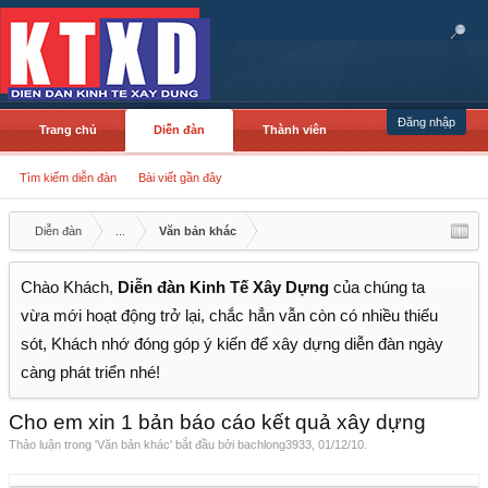
Đăng nhập
Trang chủ
Diễn đàn
Thành viên
Tìm kiếm diễn đàn
Bài viết gần đây
Diễn đàn
...
Văn bản khác
Chào Khách,
Diễn đàn Kinh Tế Xây Dựng
của chúng ta
vừa mới hoạt động trở lại, chắc hẳn vẫn còn có nhiều thiếu
sót, Khách nhớ đóng góp ý kiến để xây dựng diễn đàn ngày
càng phát triển nhé!
Cho em xin 1 bản báo cáo kết quả xây dựng
Thảo luận trong '
Văn bản khác
' bắt đầu bởi
bachlong3933
,
01/12/10
.