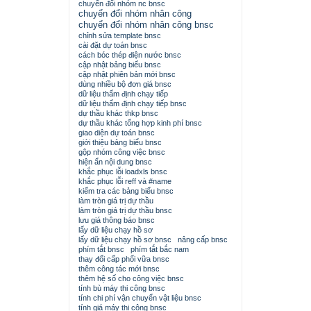
chuyển đổi nhóm nc bnsc
chuyển đổi nhóm nhân công
chuyển đổi nhóm nhân công bnsc
chỉnh sửa template bnsc
cài đặt dự toán bnsc
cách bóc thép điện nước bnsc
cập nhật bảng biểu bnsc
cập nhật phiên bản mới bnsc
dùng nhiều bộ đơn giá bnsc
dữ liệu thẩm định chạy tiếp
dữ liệu thẩm định chạy tiếp bnsc
dự thầu khác thkp bnsc
dự thầu khác tổng hợp kinh phí bnsc
giao diện dự toán bnsc
giới thiệu bảng biểu bnsc
gộp nhóm công việc bnsc
hiện ẩn nội dung bnsc
khắc phục lỗi loadxls bnsc
khắc phục lỗi reff và #name
kiểm tra các bảng biểu bnsc
làm tròn giá trị dự thầu
làm tròn giá trị dự thầu bnsc
lưu giá thông báo bnsc
lấy dữ liệu chạy hồ sơ
lấy dữ liệu chạy hồ sơ bnsc
nâng cấp bnsc
phím tắt bnsc
phím tắt bắc nam
thay đổi cấp phối vữa bnsc
thêm công tác mới bnsc
thêm hệ số cho công việc bnsc
tính bù máy thi công bnsc
tính chi phí vận chuyển vật liệu bnsc
tính giá máy thi công bnsc