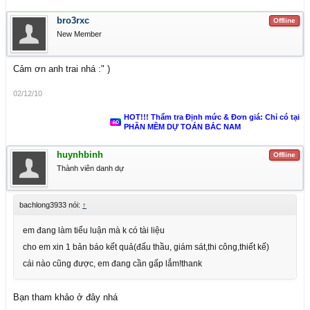
bro3rxc
Offline
New Member
Cảm ơn anh trai nhá :" )
02/12/10
HOT!!! Thẩm tra Định mức & Đơn giá: Chỉ có tại
PHẦN MỀM DỰ TOÁN BẮC NAM
huynhbinh
Offline
Thành viên danh dự
bachlong3933 nói:
↑
em đang làm tiểu luận mà k có tài liệu
cho em xin 1 bản báo kết quả(đấu thầu, giám sát,thi công,thiết kế)
cái nào cũng được, em đang cần gấp lắm!thank
Bạn tham khảo ở đây nhá