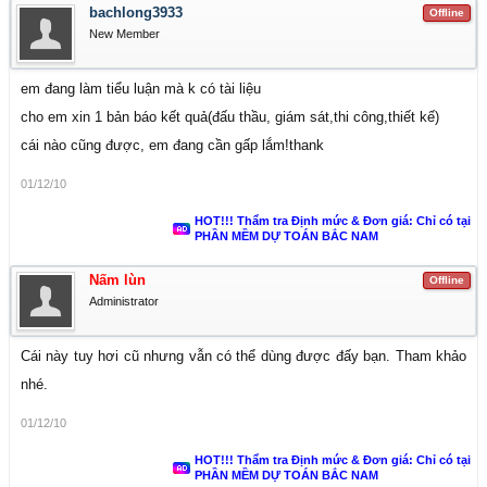
bachlong3933
Offline
New Member
em đang làm tiểu luận mà k có tài liệu
cho em xin 1 bản báo kết quả(đấu thầu, giám sát,thi công,thiết kế)
cái nào cũng được, em đang cần gấp lắm!thank
01/12/10
HOT!!! Thẩm tra Định mức & Đơn giá: Chỉ có tại
PHẦN MỀM DỰ TOÁN BẮC NAM
Nấm lùn
Offline
Administrator
Cái này tuy hơi cũ nhưng vẫn có thể dùng được đấy bạn. Tham khảo
nhé.
01/12/10
HOT!!! Thẩm tra Định mức & Đơn giá: Chỉ có tại
PHẦN MỀM DỰ TOÁN BẮC NAM