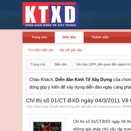
Trang chủ
Diễn đàn
Thành viên
Tìm kiếm diễn đàn
Bài viết gần đây
Trang chủ
Diễn đàn
Văn bản QPPL liên quan đến ngành Ki
Chào Khách,
Diễn đàn Kinh Tế Xây Dựng
của chúng
đóng góp ý kiến để xây dựng diễn đàn ngày càng phát
Chỉ thị số 01/CT-BXD ngày 04/3/2011 Về
Thảo luận trong '
Quyết định/Công văn
' bắt đầu bởi
chucmochucmo
,
05/05
Chỉ thị số 01/CT-BXD ngày 04 t
những giải pháp chủ yếu tập trun