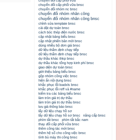
chuyển đổi cấp phối vữa
chuyển đổi cấp phối vữa bnsc
chuyển đổi nhóm nc bnsc
chuyển đổi nhóm nhân công
chuyển đổi nhóm nhân công bnsc
chỉnh sửa template bnsc
cài đặt dự toán bnsc
cách bóc thép điện nước bnsc
cập nhật bảng biểu bnsc
cập nhật phiên bản mới bnsc
dùng nhiều bộ đơn giá bnsc
dữ liệu thẩm định chạy tiếp
dữ liệu thẩm định chạy tiếp bnsc
dự thầu khác thkp bnsc
dự thầu khác tổng hợp kinh phí bnsc
giao diện dự toán bnsc
giới thiệu bảng biểu bnsc
gộp nhóm công việc bnsc
hiện ẩn nội dung bnsc
khắc phục lỗi loadxls bnsc
khắc phục lỗi reff và #name
kiểm tra các bảng biểu bnsc
làm tròn giá trị dự thầu
làm tròn giá trị dự thầu bnsc
lưu giá thông báo bnsc
lấy dữ liệu chạy hồ sơ
lấy dữ liệu chạy hồ sơ bnsc
nâng cấp bnsc
phím tắt bnsc
phím tắt bắc nam
thay đổi cấp phối vữa bnsc
thêm công tác mới bnsc
thêm hệ số cho công việc bnsc
tính bù máy thi công bnsc