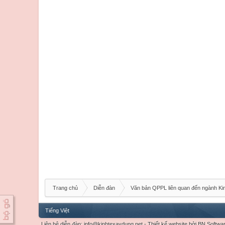
Trang chủ
Diễn đàn
Văn bản QPPL liên quan đến ngành Ki
Tiếng Việt
Liên hệ diễn đàn:
info@kinhtexaydung.net
-
Thiết kế website
bởi
BN Softwa