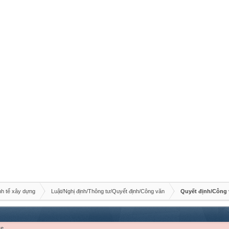
nh tế xây dựng
Luật/Nghị định/Thông tư/Quyết định/Công văn
Quyết định/Công
re