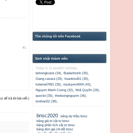
Tìm chúng tôi trên Facebook
#1
Sinh nhật thành viên
Today is 11 people's birthday.
behongkutoe (34)
,
Buidanhsinh (35)
,
Giang casara (29)
,
hoanktxd01 (35)
,
kelamat7891 (35)
,
myduyen4004 (43)
,
Nguyen Manh Cuong (32)
,
Nhã Quyên (29)
,
quocloi (35)
,
theduongnguyen (36)
,
để trả lời bài viết.)
tonthan02 (38)
,
bnsc2020
bảng dự thầu bnsc
bảng giá trị vật tư bnsc
bảng phân tích vật tư bnsc
bảng đơn giá chi tiết bnsc