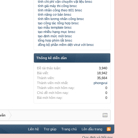
tính chi phí vận chuyển vật liệu bnsc
tính giá máy thi công bnsc
tính nhân công theo tt01 bnsc
tính năng cơ bản bnsc
tính tiền lương nhân công bnsc
tạo công tác tổng hợp bnsc
tạo mẫu template bnsc
tạo nhiều hạng mục bnsc
tạo định mức mới bnsc
tổng hợp phím tắt bnsc
đồng bộ phần mềm diệt virut với bnsc
Thống kê diễn đàn
Đề tài thảo luận:
3,940
Bài viết:
18,942
Thành viên:
35,664
Thành viên mới nhất:
phongvui
Thành viên mới hôm nay:
0
Chủ đề mới hôm nay:
0
Bài mới hôm nay:
0
 văn
Liên hệ
Trợ giúp
Trang chủ
Lên đầu trang
Quy định và Nội quy