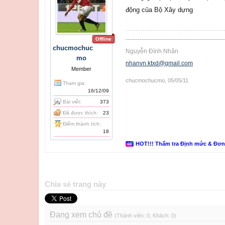
động của Bộ Xây dựng
-------------------------------------------------
Offline
chucmochuc
Nguyễn Đình Nhân
mo
nhanvn.ktxd@gmail.com
Member
chucmochucmo
,
05/05/11
Tham gia:
16/12/09
Bài viết:
373
Đã được thích:
23
Điểm thành tích:
18
HOT!!! Thẩm tra Định mức & Đơ
Chia sẻ trang này
Đang xem chủ đề
(Thành viên: 0, Khách: 0)