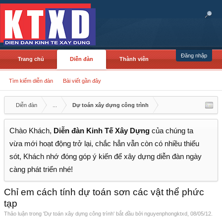
Đăng nhập
Trang chủ
Diễn đàn
Thành viên
Tìm kiếm diễn đàn
Bài viết gần đây
Diễn đàn
...
Dự toán xây dựng công trình
Chào Khách,
Diễn đàn Kinh Tế Xây Dựng
của chúng ta
vừa mới hoạt động trở lại, chắc hẳn vẫn còn có nhiều thiếu
sót, Khách nhớ đóng góp ý kiến để xây dựng diễn đàn ngày
càng phát triển nhé!
Chỉ em cách tính dự toán sơn các vật thể phức
tạp
Thảo luận trong '
Dự toán xây dựng công trình
' bắt đầu bởi
nguyenphongktxd
,
08/05/12
.