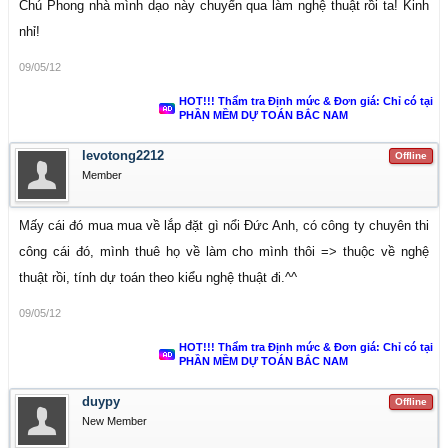
Chú Phong nhà mình dạo này chuyển qua làm nghệ thuật rồi ta! Kinh
nhỉ!
09/05/12
HOT!!! Thẩm tra Định mức & Đơn giá: Chỉ có tại
PHẦN MỀM DỰ TOÁN BẮC NAM
levotong2212
Offline
Member
Mấy cái đó mua mua về lắp đặt gì nổi Đức Anh, có công ty chuyên thi
công cái đó, mình thuê họ về làm cho mình thôi => thuộc về nghệ
thuật rồi, tính dự toán theo kiểu nghệ thuật đi.^^
09/05/12
HOT!!! Thẩm tra Định mức & Đơn giá: Chỉ có tại
PHẦN MỀM DỰ TOÁN BẮC NAM
duypy
Offline
New Member