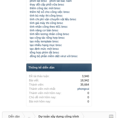
phím tắt bnsc
phím tắt bắc nam
thay đổi cấp phối vữa bnsc
thêm công tác mới bnsc
thêm hệ số cho công việc bnsc
tính bù máy thi công bnsc
tính chi phí vận chuyển vật liệu bnsc
tính giá máy thi công bnsc
tính nhân công theo tt01 bnsc
tính năng cơ bản bnsc
tính tiền lương nhân công bnsc
tạo công tác tổng hợp bnsc
tạo mẫu template bnsc
tạo nhiều hạng mục bnsc
tạo định mức mới bnsc
tổng hợp phím tắt bnsc
đồng bộ phần mềm diệt virut với bnsc
Thống kê diễn đàn
Đề tài thảo luận:
3,940
Bài viết:
18,942
Thành viên:
35,664
Thành viên mới nhất:
phongvui
Thành viên mới hôm nay:
0
Chủ đề mới hôm nay:
0
Bài mới hôm nay:
0
Diễn đàn
...
Dự toán xây dựng công trình