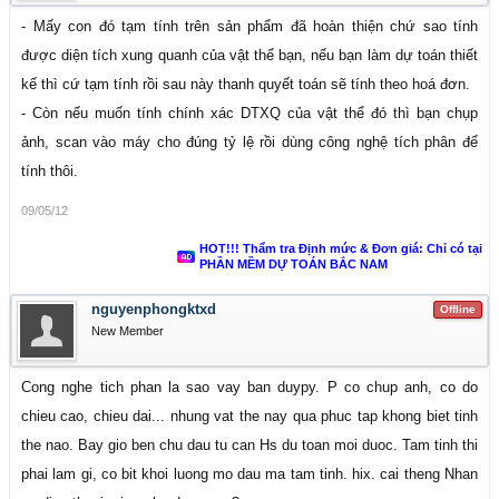
- Mấy con đó tạm tính trên sản phẩm đã hoàn thiện chứ sao tính
được diện tích xung quanh của vật thể bạn, nếu bạn làm dự toán thiết
kế thì cứ tạm tính rồi sau này thanh quyết toán sẽ tính theo hoá đơn.
- Còn nếu muốn tính chính xác DTXQ của vật thể đó thì bạn chụp
ảnh, scan vào máy cho đúng tỷ lệ rồi dùng công nghệ tích phân để
tính thôi.
09/05/12
HOT!!! Thẩm tra Định mức & Đơn giá: Chỉ có tại
PHẦN MỀM DỰ TOÁN BẮC NAM
nguyenphongktxd
Offline
New Member
Cong nghe tich phan la sao vay ban duypy. P co chup anh, co do
chieu cao, chieu dai... nhung vat the nay qua phuc tap khong biet tinh
the nao. Bay gio ben chu dau tu can Hs du toan moi duoc. Tam tinh thi
phai lam gi, co bit khoi luong mo dau ma tam tinh. hix. cai theng Nhan