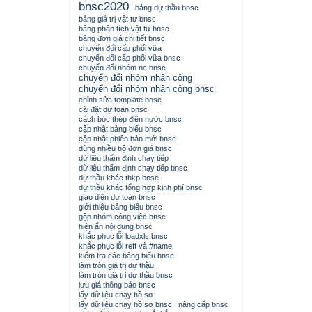
bnsc2020
bảng dự thầu bnsc
bảng giá trị vật tư bnsc
bảng phân tích vật tư bnsc
bảng đơn giá chi tiết bnsc
chuyển đổi cấp phối vữa
chuyển đổi cấp phối vữa bnsc
chuyển đổi nhóm nc bnsc
chuyển đổi nhóm nhân công
chuyển đổi nhóm nhân công bnsc
chỉnh sửa template bnsc
cài đặt dự toán bnsc
cách bóc thép điện nước bnsc
cập nhật bảng biểu bnsc
cập nhật phiên bản mới bnsc
dùng nhiều bộ đơn giá bnsc
dữ liệu thẩm định chạy tiếp
dữ liệu thẩm định chạy tiếp bnsc
dự thầu khác thkp bnsc
dự thầu khác tổng hợp kinh phí bnsc
giao diện dự toán bnsc
giới thiệu bảng biểu bnsc
gộp nhóm công việc bnsc
hiện ẩn nội dung bnsc
khắc phục lỗi loadxls bnsc
khắc phục lỗi reff và #name
kiểm tra các bảng biểu bnsc
làm tròn giá trị dự thầu
làm tròn giá trị dự thầu bnsc
lưu giá thông báo bnsc
lấy dữ liệu chạy hồ sơ
lấy dữ liệu chạy hồ sơ bnsc
nâng cấp bnsc