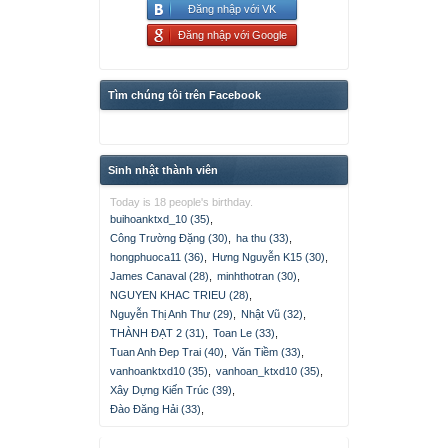
Đăng nhập với VK
Đăng nhập với Google
Tìm chúng tôi trên Facebook
Sinh nhật thành viên
Today is 18 people's birthday.
buihoanktxd_10 (35)
,
Công Trường Đặng (30)
,
ha thu (33)
,
hongphuoca11 (36)
,
Hưng Nguyễn K15 (30)
,
James Canaval (28)
,
minhthotran (30)
,
NGUYEN KHAC TRIEU (28)
,
Nguyễn Thị Anh Thư (29)
,
Nhật Vũ (32)
,
THÀNH ĐẠT 2 (31)
,
Toan Le (33)
,
Tuan Anh Đep Trai (40)
,
Văn Tiềm (33)
,
vanhoanktxd10 (35)
,
vanhoan_ktxd10 (35)
,
Xây Dựng Kiến Trúc (39)
,
Đào Đăng Hải (33)
,