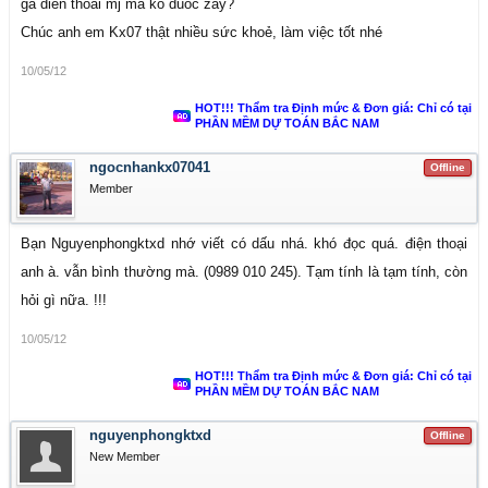
ga dien thoai mj ma ko duoc zay?
Chúc anh em Kx07 thật nhiều sức khoẻ, làm việc tốt nhé
10/05/12
HOT!!! Thẩm tra Định mức & Đơn giá: Chỉ có tại
PHẦN MỀM DỰ TOÁN BẮC NAM
ngocnhankx07041
Offline
Member
Bạn Nguyenphongktxd nhớ viết có dấu nhá. khó đọc quá. điện thoại
anh à. vẫn bình thường mà. (0989 010 245). Tạm tính là tạm tính, còn
hỏi gì nữa. !!!
10/05/12
HOT!!! Thẩm tra Định mức & Đơn giá: Chỉ có tại
PHẦN MỀM DỰ TOÁN BẮC NAM
nguyenphongktxd
Offline
New Member