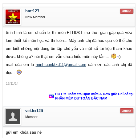
bmt123
Offline
New Member
tình hình là em chuẩn bị thi môn PTHĐKT mà thời gian gấp quá vừa
làm thiết kế môn học và thi luôn... Mấy anh chị đã học qua có thể cho
em biết những nội dung ôn tập chủ yếu và một số tài liệu tham khảo
được không ạ? nói thật em vẫn chưa hiểu môn này lắm....
mail của em là
minhtuanktxd11@gmail.com
cảm ơn các anh chị đã
đọc..
13/11/14
HOT!!! Thẩm tra Định mức & Đơn giá: Chỉ có tại
PHẦN MỀM DỰ TOÁN BẮC NAM
vet.kx12lt
Offline
Member
gửi em khóa sau nè