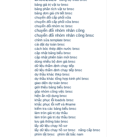
bảng giá trị vật tư bnsc
bảng phân tích vật tư bnsc
bảng đơn giá chi tiết bnsc
chuyển đổi cấp phối vữa
chuyển đổi cấp phối vữa bnsc
chuyển đổi nhóm nc bnsc
chuyển đổi nhóm nhân công
chuyển đổi nhóm nhân công bnsc
chỉnh sửa template bnsc
cài đặt dự toán bnsc
cách bóc thép điện nước bnsc
cập nhật bảng biểu bnsc
cập nhật phiên bản mới bnsc
dùng nhiều bộ đơn giá bnsc
dữ liệu thẩm định chạy tiếp
dữ liệu thẩm định chạy tiếp bnsc
dự thầu khác thkp bnsc
dự thầu khác tổng hợp kinh phí bnsc
giao diện dự toán bnsc
giới thiệu bảng biểu bnsc
gộp nhóm công việc bnsc
hiện ẩn nội dung bnsc
khắc phục lỗi loadxls bnsc
khắc phục lỗi reff và #name
kiểm tra các bảng biểu bnsc
làm tròn giá trị dự thầu
làm tròn giá trị dự thầu bnsc
lưu giá thông báo bnsc
lấy dữ liệu chạy hồ sơ
lấy dữ liệu chạy hồ sơ bnsc
nâng cấp bnsc
phím tắt bnsc
phím tắt bắc nam