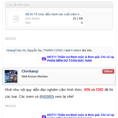
Các file đính kèm:
Đề thi Tổ chức điều hành sản xuất (năm trước).docx
Kích thước:
15.1 KB
Đọc:
6
22/11/14
HoangTrieu Vo
,
Nguyễn Na
,
THANH CONG I
and
4 others
like this.
HOT!!! Thẩm tra Định mức & Đơn giá: Chỉ có tại
PHẦN MỀM DỰ TOÁN BẮC NAM
Chirikatoji
Offline
Well-Known Member
Hình như nội quy diễn đàn nghiêm cấm hình thức:
XIN và CHO
đề thi
các loại. Các mem và @
ADMIN
xem lại nhé!
08/12/14
HOT!!! Thẩm tra Định mức & Đơn giá: Chỉ có tại