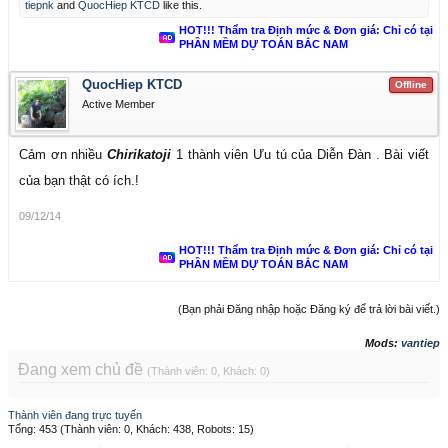
tiepnk
and
QuocHiep KTCD
like this.
HOT!!! Thẩm tra Định mức & Đơn giá: Chỉ có tại
PHẦN MỀM DỰ TOÁN BẮC NAM
QuocHiep KTCD
Offline
Active Member
Cảm ơn nhiều
Chirikatoji
1 thành viên Ưu tú của Diễn Đàn . Bài viết
của bạn thật có ích.!
09/12/14
HOT!!! Thẩm tra Định mức & Đơn giá: Chỉ có tại
PHẦN MỀM DỰ TOÁN BẮC NAM
(Bạn phải Đăng nhập hoặc Đăng ký để trả lời bài viết.)
Mods:
vantiep
Đang xem chủ đề
(Thành viên: 0, Khách: 0)
Thành viên đang trực tuyến
Tổng: 453 (Thành viên: 0, Khách: 438, Robots: 15)