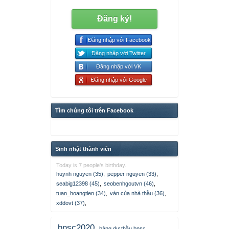
Đăng ký!
Đăng nhập với Facebook
Đăng nhập với Twitter
Đăng nhập với VK
Đăng nhập với Google
Tìm chúng tôi trên Facebook
Sinh nhật thành viên
Today is 7 people's birthday.
huynh nguyen (35)
,
pepper nguyen (33)
,
seabig12398 (45)
,
seobenhgoutvn (46)
,
tuan_hoangtien (34)
,
ván của nhà thầu (36)
,
xddovt (37)
,
bnsc2020
bảng dự thầu bnsc