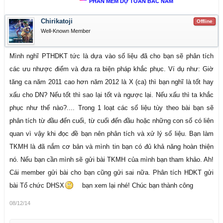
PHẦN MỀM DỰ TOÁN BẮC NAM
Chirikatoji
Offline
Well-Known Member
Mình nghĩ PTHDKT tức là dựa vào số liệu đã cho bạn sẽ phân tích
các ưu nhược điểm và đưa ra biện pháp khắc phục. Ví dụ như: Giờ
tăng ca năm 2011 cao hơn năm 2012 là X (ca) thì bạn nghĩ là tốt hay
xấu cho DN? Nếu tốt thì sao lại tốt và ngược lại. Nếu xấu thì ta khắc
phục như thế nào?.... Trong 1 loạt các số liệu tùy theo bài bạn sẽ
phân tích từ đầu đến cuối, từ cuối đến đầu hoặc những con số có liên
quan vì vậy khi đọc đề bạn nên phân tích và xử lý số liệu. Bạn làm
TKMH là đã nắm cơ bản và mình tin bạn có đủ khả năng hoàn thiện
nó. Nếu bạn cần mình sẽ gửi bài TKMH của mình bạn tham khảo. Ah!
Cái member gửi bài cho bạn cũng gửi sai nữa. Phân tích HDKT gửi
bài Tổ chức DHSX
bạn xem lại nhé! Chúc bạn thành công
08/12/14