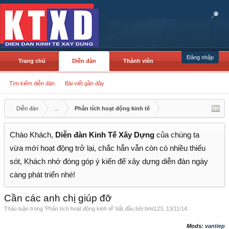
Đăng nhập
Trang chủ
Diễn đàn
Thành viên
Tìm kiếm diễn đàn
Bài viết gần đây
Diễn đàn
...
Phân tích hoạt động kinh tế
Chào Khách,
Diễn đàn Kinh Tế Xây Dựng
của chúng ta
vừa mới hoạt động trở lại, chắc hẳn vẫn còn có nhiều thiếu
sót, Khách nhớ đóng góp ý kiến để xây dựng diễn đàn ngày
càng phát triển nhé!
Cần các anh chị giúp đỡ
Thảo luận trong '
Phân tích hoạt động kinh tế
' bắt đầu bởi
bmt123
,
13/11/14
.
Mods:
vantiep