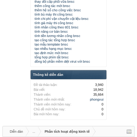
thay đổi cấp phối vữa bnsc
thêm công tác mới bnsc
thêm hệ số cho công việc bnsc
tính bù máy thi công bnsc
tính chi phí vận chuyển vật liệu bnsc
tính giá máy thi công bnsc
tính nhân công theo tt01 bnsc
tính năng cơ bản bnsc
tính tiền lương nhân công bnsc
tạo công tác tổng hợp bnsc
tạo mẫu template bnsc
tạo nhiều hạng mục bnsc
tạo định mức mới bnsc
tổng hợp phím tắt bnsc
đồng bộ phần mềm diệt virut với bnsc
Thống kê diễn đàn
Đề tài thảo luận:
3,940
Bài viết:
18,942
Thành viên:
35,664
Thành viên mới nhất:
phongvui
Thành viên mới hôm nay:
0
Chủ đề mới hôm nay:
0
Bài mới hôm nay:
0
Diễn đàn
...
Phân tích hoạt động kinh tế