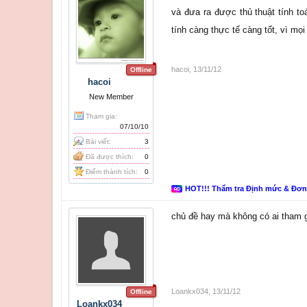
và đưa ra được thủ thuật tính t
tính càng thực tế càng tốt, vì mọ
hacoi
,
13/11/12
Offline
hacoi
New Member
Tham gia:
07/10/10
Bài viết:
3
Đã được thích:
0
Điểm thành tích:
0
HOT!!! Thẩm tra Định mức & Đơ
chủ đề hay mà không có ai tham g
Loankx034
,
13/11/12
Offline
Loankx034