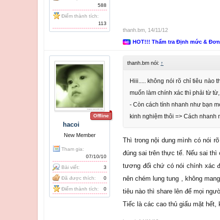
588
Điểm thành tích:
113
thanh.bm
,
14/11/12
HOT!!! Thẩm tra Định mức & Đơ
thanh.bm nói:
↑
Hiii..... không nói rõ chỉ tiêu n
muốn làm chính xác thì phải từ từ, 
- Còn cách tính nhanh như bạn mo
Offline
kinh nghiệm thôi => Cách nhanh n
hacoi
New Member
Thì trong nội dung mình có nói r
Tham gia:
đúng sai trên thực tế. Nếu sai th
07/10/10
tương đối chứ có nói chính xác đ
Bài viết:
3
nên chém lung tung , không mang t
Đã được thích:
0
Điểm thành tích:
0
tiêu nào thì share lên để mọi ngư
Tiếc là các cao thủ giấu mặt hết, 