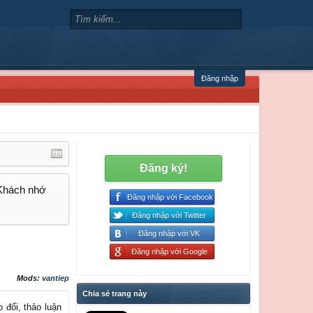
Đăng nhập
Đăng ký!
 Khách nhớ
Đăng nhập với Facebook
Đăng nhập với Twitter
Đăng nhập với VK
Đăng nhập với Google
Mods:
vantiep
Chia sẻ trang này
 đổi, thảo luận