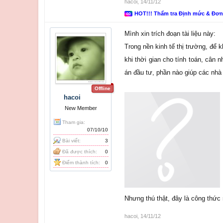
hacoi
,
14/11/12
HOT!!! Thẩm tra Định mức & Đơ
Mình xin trích đoạn tài liệu này:
Trong nền kinh tế thị trường, để 
khi thời gian cho tính toán, cân
án đầu tư, phần nào giúp các nh
Offline
hacoi
New Member
Tham gia:
07/10/10
Bài viết:
3
Đã được thích:
0
Điểm thành tích:
0
Nhưng thú thật, đây là công thức
hacoi
,
14/11/12