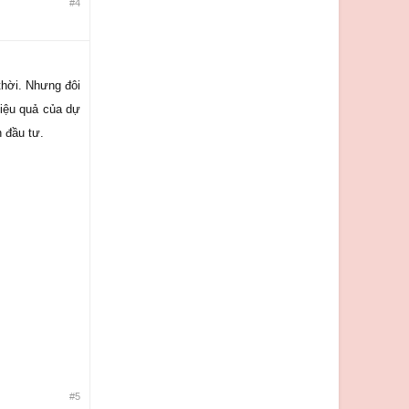
#4
 thời. Nhưng đôi
hiệu quả của dự
 đầu tư.
#5