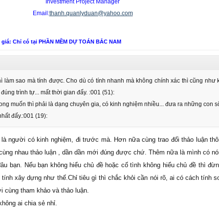
Investment Project Manager
Email:
thanh.quanlyduan@yahoo.com
n giá: Chỉ có tại PHẦN MỀM DỰ TOÁN BẮC NAM
ào thì làm sao mà tính được. Cho dù có tính nhanh mà không chính xác thì cũng như
đúng trình tự... mất thời gian đấy. :001 (51):
ng muốn thì phải là dạng chuyên gia, có kinh nghiệm nhiều... đưa ra những con số
hất đấy.:001 (19):
õ là người có kinh nghiệm, đi trước mà. Hơn nữa cùng trao đổi thảo luận thô
ì cùng nhau thảo luận , dần dần mới đúng được chứ. Thêm nữa là mình có nói 
âu bạn. Nếu bạn không hiểu chủ đề hoặc cố tình không hiểu chủ đề thì đừn
ính xây dựng như thế.Chỉ tiêu gì thì chắc khỏi cần nói rõ, ai có cách tính s
ời cùng tham khảo và thảo luận.
không ai chia sẻ nhỉ.