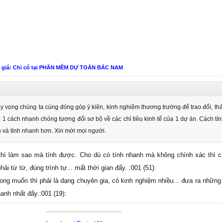
n giá: Chỉ có tại PHẦN MỀM DỰ TOÁN BẮC NAM
 hy vọng chúng ta cùng đóng góp ý kiên, kinh nghiệm thương trường để trao đổi, th
ó 1 cách nhanh chóng tương đối sơ bộ về các chỉ tiêu kinh tế của 1 dự án. Cách tí
n và tính nhanh hơn. Xin mời mọi người.
nào thì làm sao mà tính được. Cho dù có tính nhanh mà không chính xác thì
i từ từ, đúng trình tự... mất thời gian đấy. :001 (51):
ng muốn thì phải là dạng chuyên gia, có kinh nghiệm nhiều... đưa ra những 
anh nhất đấy.:001 (19):
--------------------------------------