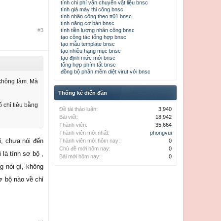
tính chi phí vận chuyển vật liệu bnsc
tính giá máy thi công bnsc
tính nhân công theo tt01 bnsc
tính năng cơ bản bnsc
#3
tính tiền lương nhân công bnsc
tạo công tác tổng hợp bnsc
tạo mẫu template bnsc
tạo nhiều hạng mục bnsc
tạo định mức mới bnsc
tổng hợp phím tắt bnsc
đồng bộ phần mềm diệt virut với bnsc
 không làm. Mà
Thống kê diễn đàn
 chỉ tiêu bằng
Đề tài thảo luận:
3,940
Bài viết:
18,942
Thành viên:
35,664
Thành viên mới nhất:
phongvui
i, chưa nói đến
Thành viên mới hôm nay:
0
Chủ đề mới hôm nay:
0
là tính sơ bộ ,
Bài mới hôm nay:
0
g nói gì, không
ơ bộ nào về chỉ