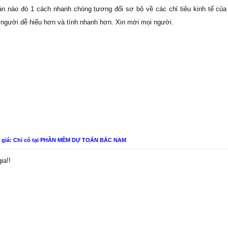
oán nào đó 1 cách nhanh chóng tương đối sơ bộ về các chỉ tiêu kinh tế củ
i người dễ hiểu hơn và tính nhanh hơn. Xin mời mọi người.
n giá: Chỉ có tại PHẦN MỀM DỰ TOÁN BẮC NAM
ia!!