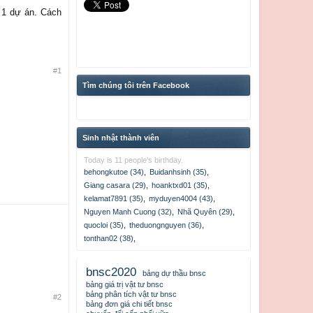
a 1 dự án. Cách
#1
Tìm chúng tôi trên Facebook
Sinh nhật thành viên
Today is 11 people's birthday.
behongkutoe (34)
,
Buidanhsinh (35)
,
Giang casara (29)
,
hoanktxd01 (35)
,
kelamat7891 (35)
,
myduyen4004 (43)
,
Nguyen Manh Cuong (32)
,
Nhã Quyên (29)
,
quocloi (35)
,
theduongnguyen (36)
,
tonthan02 (38)
,
bnsc2020
bảng dự thầu bnsc
bảng giá trị vật tư bnsc
bảng phân tích vật tư bnsc
#2
bảng đơn giá chi tiết bnsc