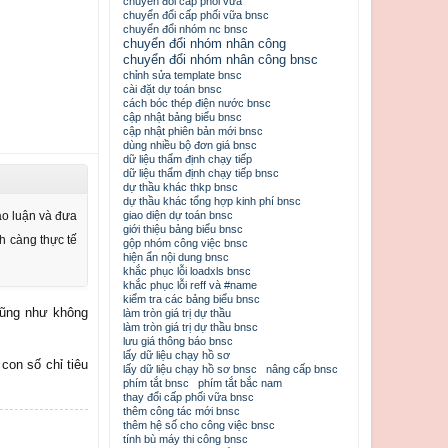
chuyển đổi cấp phối vữa
chuyển đổi cấp phối vữa bnsc
chuyển đổi nhóm nc bnsc
chuyển đổi nhóm nhân công
chuyển đổi nhóm nhân công bnsc
chỉnh sửa template bnsc
cài đặt dự toán bnsc
cách bóc thép điện nước bnsc
cập nhật bảng biểu bnsc
cập nhật phiên bản mới bnsc
dùng nhiều bộ đơn giá bnsc
dữ liệu thẩm định chạy tiếp
dữ liệu thẩm định chạy tiếp bnsc
dự thầu khác thkp bnsc
dự thầu khác tổng hợp kinh phí bnsc
ảo luận và đưa
giao diện dự toán bnsc
giới thiệu bảng biểu bnsc
nh càng thực tế
gộp nhóm công việc bnsc
hiện ẩn nội dung bnsc
khắc phục lỗi loadxls bnsc
khắc phục lỗi reff và #name
kiểm tra các bảng biểu bnsc
 cũng như không
làm tròn giá trị dự thầu
làm tròn giá trị dự thầu bnsc
lưu giá thông báo bnsc
lấy dữ liệu chạy hồ sơ
con số chỉ tiêu
lấy dữ liệu chạy hồ sơ bnsc
nâng cấp bnsc
phím tắt bnsc
phím tắt bắc nam
thay đổi cấp phối vữa bnsc
thêm công tác mới bnsc
thêm hệ số cho công việc bnsc
tính bù máy thi công bnsc