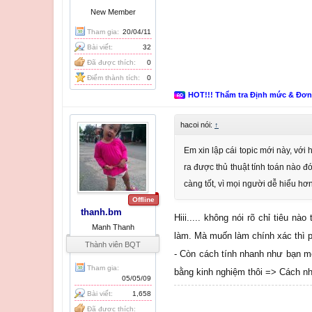
New Member
Tham gia:
20/04/11
Bài viết:
32
Đã được thích:
0
Điểm thành tích:
0
HOT!!! Thẩm tra Định mức & Đơ
hacoi nói:
↑
Em xin lập cái topic mới này, với
ra được thủ thuật tính toán nào đ
càng tốt, vì mọi người dễ hiểu hơ
Offline
thanh.bm
Hiii..... không nói rõ chỉ tiêu 
Manh Thanh
làm. Mà muốn làm chính xác thì phả
Thành viên BQT
- Còn cách tính nhanh như bạn mo
Tham gia:
bằng kinh nghiệm thôi => Cách nh
05/05/09
Bài viết:
1,658
Đã được thích: