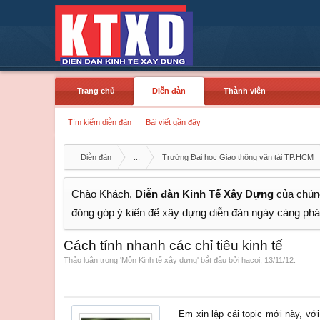
Trang chủ
Diễn đàn
Thành viên
Tìm kiếm diễn đàn
Bài viết gần đây
Diễn đàn
...
Trường Đại học Giao thông vận tải TP.HCM
Chào Khách,
Diễn đàn Kinh Tế Xây Dựng
của chúng
đóng góp ý kiến để xây dựng diễn đàn ngày càng phát
Cách tính nhanh các chỉ tiêu kinh tế
Thảo luận trong '
Môn Kinh tế xây dựng
' bắt đầu bởi
hacoi
,
13/11/12
.
Em xin lập cái topic mới này, vớ