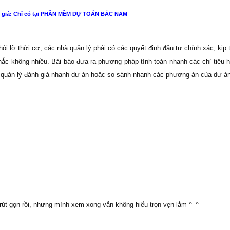
n giá: Chỉ có tại PHẦN MỀM DỰ TOÁN BẮC NAM
khỏi lỡ thời cơ, các nhà quản lý phải có các quyết định đầu tư chính xác, kịp
 nhắc không nhiều. Bài báo đưa ra phương pháp tính toán nhanh các chỉ tiêu 
à quản lý đánh giá nhanh dự án hoặc so sánh nhanh các phương án của dự án
 rút gọn rồi, nhưng mình xem xong vẫn không hiểu trọn vẹn lắm ^_^