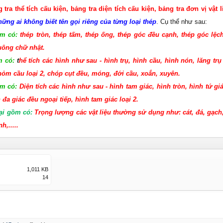
 tra thể tích cấu kiện, bảng tra diện tích cấu kiện, bảng tra đơn vị vật
ng ai không biết tên gọi riêng của từng loại thép
. Cụ thể như sau:
ồm có:
thép tròn, thép tấm, thép ống, thép góc đều cạnh, thép góc lệc
vuông chữ nhật.
ồm có:
t
hể tích các hình như sau - hình trụ, hình cầu, hình nón, lăng trụ
chỏm cầu loại 2, chóp cụt đều, móng, đới cầu, xoắn, xuyên.
ồm có:
Diện tích các hình như sau - hình tam giác, hình tròn, hình tứ gi
đa giác đều ngoại tiếp, hình tam giác loại 2.
oại gồm có:
Trọng lượng các vật liệu thường sử dụng như: cát, đá, gạch, 
h,.....
1,011 KB
14