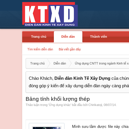
Trang chủ
Diễn đàn
Thành viên
Tìm kiếm diễn đàn
Bài viết gần đây
Trang chủ
Diễn đàn
Ứng dụng CNTT trong ngành Kinh tế 
Chào Khách,
Diễn đàn Kinh Tế Xây Dựng
của chúng
đóng góp ý kiến để xây dựng diễn đàn ngày càng phát
Bảng tính khối lượng thép
Thảo luận trong '
Ứng dụng khác
' bắt đầu bởi
Chirikatoji
,
08/07/14
.
Mình sưu tầm được file này chia