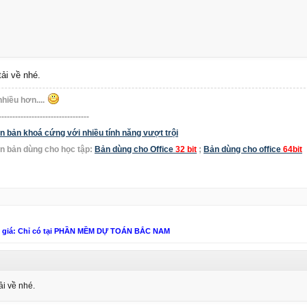
tải về nhé.
nhiều hơn....
---------------------------------
bản khoá cứng với nhiều tính năng vượt trội
n bản dùng cho học tập:
Bản dùng cho Office
32 bit
;
Bản dùng cho office
64bit
n giá: Chỉ có tại PHẦN MỀM DỰ TOÁN BẮC NAM
ải về nhé.