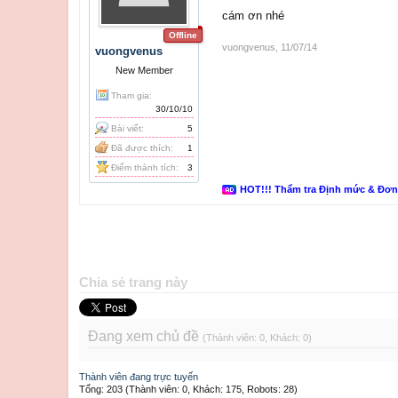
cám ơn nhé
Offline
vuongvenus
,
11/07/14
vuongvenus
New Member
Tham gia:
30/10/10
Bài viết:
5
Đã được thích:
1
Điểm thành tích:
3
HOT!!! Thẩm tra Định mức & Đơ
Chia sẻ trang này
Đang xem chủ đề
(Thành viên: 0, Khách: 0)
Thành viên đang trực tuyến
Tổng: 203 (Thành viên: 0, Khách: 175, Robots: 28)