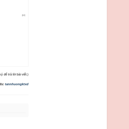
#4
để trả lời bài viết.)
ds:
tannhuongktxd