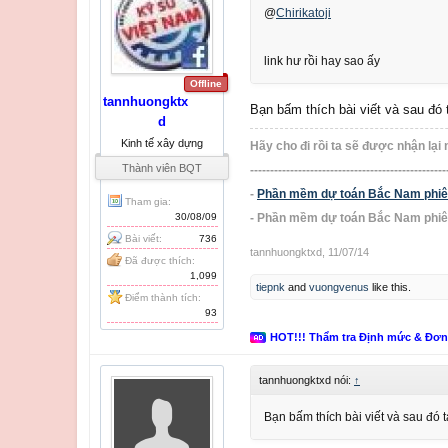
@
Chirikatoji
link hư rồi hay sao ấy
Offline
tannhuongktx
Bạn bấm thích bài viết và sau đó 
d
Kinh tế xây dựng
Hãy cho đi rồi ta sẽ được nhận lại 
Thành viên BQT
-------------------------------------------------
-
Phần mềm dự toán Bắc Nam phiên 
Tham gia:
30/08/09
- Phần mềm dự toán Bắc Nam phiê
Bài viết:
736
tannhuongktxd
,
11/07/14
Đã được thích:
1,099
tiepnk
and
vuongvenus
like this.
Điểm thành tích:
93
HOT!!! Thẩm tra Định mức & Đơ
tannhuongktxd nói:
↑
Bạn bấm thích bài viết và sau đó t