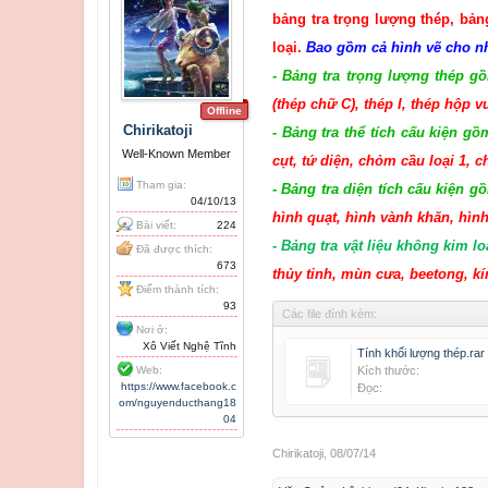
bảng tra trọng lượng thép, bảng
loại.
Bao gồm cả hình vẽ cho nhữ
- Bảng tra trọng lượng thép g
(thép chữ C), thép I, thép hộp 
Offline
Chirikatoji
- Bảng tra thể tích cấu kiện g
Well-Known Member
cụt, tứ diện, chỏm cầu loại 1, 
Tham gia:
- Bảng tra diện tích cấu kiện g
04/10/13
hình quạt, hình vành khăn, hình 
Bài viết:
224
- Bảng tra vật liệu không kim l
Đã được thích:
673
thủy tinh, mùn cưa, beetong, kín
Điểm thành tích:
93
Các file đính kèm:
Nơi ở:
Xô Viết Nghệ Tĩnh
Tính khối lượng thép.rar
Web:
Kích thước:
https://www.facebook.c
Đọc:
om/nguyenducthang18
04
Chirikatoji
,
08/07/14