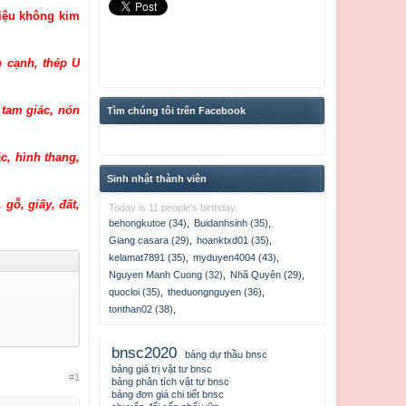
 liệu không kim
h cạnh, thép U
 tam giác, nón
Tìm chúng tôi trên Facebook
ác, hình thang,
Sinh nhật thành viên
gỗ, giấy, đất,
Today is 11 people's birthday.
behongkutoe (34)
,
Buidanhsinh (35)
,
Giang casara (29)
,
hoanktxd01 (35)
,
kelamat7891 (35)
,
myduyen4004 (43)
,
Nguyen Manh Cuong (32)
,
Nhã Quyên (29)
,
quocloi (35)
,
theduongnguyen (36)
,
tonthan02 (38)
,
bnsc2020
bảng dự thầu bnsc
bảng giá trị vật tư bnsc
#1
bảng phân tích vật tư bnsc
bảng đơn giá chi tiết bnsc