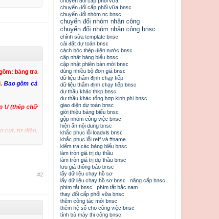
chuyển đổi cấp phối vữa
chuyển đổi cấp phối vữa bnsc
chuyển đổi nhóm nc bnsc
chuyển đổi nhóm nhân công
chuyển đổi nhóm nhân công bnsc
chỉnh sửa template bnsc
cài đặt dự toán bnsc
cách bóc thép điện nước bnsc
cập nhật bảng biểu bnsc
cập nhật phiên bản mới bnsc
dùng nhiều bộ đơn giá bnsc
 gồm: bảng tra
dữ liệu thẩm định chạy tiếp
.
Bao gồm cả
dữ liệu thẩm định chạy tiếp bnsc
dự thầu khác thkp bnsc
dự thầu khác tổng hợp kinh phí bnsc
giao diện dự toán bnsc
ép U (thép chữ
giới thiệu bảng biểu bnsc
gộp nhóm công việc bnsc
hiện ẩn nội dung bnsc
n cụt, tứ diện,
khắc phục lỗi loadxls bnsc
khắc phục lỗi reff và #name
kiểm tra các bảng biểu bnsc
làm tròn giá trị dự thầu
ang, hình quạt,
làm tròn giá trị dự thầu bnsc
lưu giá thông báo bnsc
lấy dữ liệu chạy hồ sơ
#2
ất, thủy tinh,
lấy dữ liệu chạy hồ sơ bnsc
nâng cấp bnsc
phím tắt bnsc
phím tắt bắc nam
thay đổi cấp phối vữa bnsc
thêm công tác mới bnsc
thêm hệ số cho công việc bnsc
tính bù máy thi công bnsc