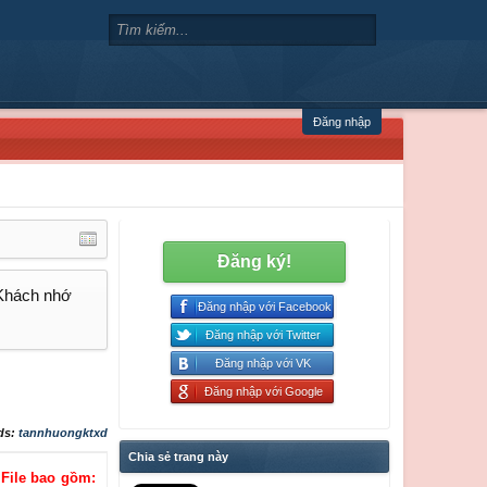
Đăng nhập
Đăng ký!
 Khách nhớ
Đăng nhập với Facebook
Đăng nhập với Twitter
Đăng nhập với VK
Đăng nhập với Google
ds:
tannhuongktxd
Chia sẻ trang này
File bao gồm: