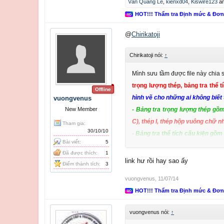
Văn Quảng Lê
,
kienxd04
,
Kiswire123
a
HOT!!! Thẩm tra Định mức & Đơ
@
Chirikatoji
Chirikatoji nói:
↑
Mình sưu tầm được file này chia 
trọng lượng thép, bảng tra thể tí
Offline
hình vẽ cho những ai không biết 
vuongvenus
New Member
- Bảng tra trọng lượng thép gồ
C), thép I, thép hộp vuông chữ nh
Tham gia:
30/10/10
- Bảng tra thể tích cấu kiện gồm
Bài viết:
5
chỏm cầu loại 1, chỏm cầu loại 2
Đã được thích:
1
- Bảng tra diện tích cấu kiện gồ
link hư rồi hay sao ấy
Điểm thành tích:
3
hình vành khăn, hình đa giác đều 
vuongvenus
,
11/07/14
- Bảng tra vật liệu không kim lo
HOT!!! Thẩm tra Định mức & Đơ
mùn cưa, beetong, kính,.....
vuongvenus nói:
↑