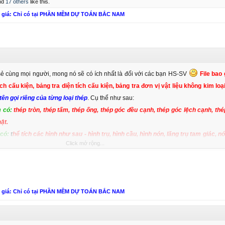
nd
17 others
like this.
n giá: Chỉ có tại PHẦN MỀM DỰ TOÁN BẮC NAM
sẻ cùng mọi người, mong nó sẽ có ích nhất là đối với các bạn HS-SV
File bao
ch cấu kiện, bảng tra diện tích cấu kiện, bảng tra đơn vị vật liệu không kim loại
tên gọi riêng của từng loại thép
. Cụ thể như sau:
m có:
thép tròn, thép tấm, thép ống, thép góc đều cạnh, thép góc lệch cạnh, th
ật.
 có:
t
hể tích các hình như sau - hình trụ, hình cầu, hình nón, lăng trụ tam giác, nó
Click mở rộng...
, chóp cụt đều, móng, đới cầu, xoắn, xuyên.
m có:
Diện tích các hình như sau - hình tam giác, hình tròn, hình tứ giác, hình th
ngoại tiếp, hình tam giác loại 2.
ại gồm có:
Trọng lượng các vật liệu thường sử dụng như: cát, đá, gạch, gỗ, giấy, đ
n giá: Chỉ có tại PHẦN MỀM DỰ TOÁN BẮC NAM