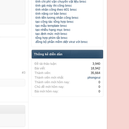
tính chi phí vận chuyển vật liệu bnsc
tính giá máy thi công bnsc
tính nhân công theo tt01 bnsc
tính năng cơ bản bnsc
tính tiền lương nhân công bnsc
tạo công tác tổng hợp bnsc
tạo mẫu template bnsc
tạo nhiều hạng mục bnsc
tạo định mức mới bnsc
tổng hợp phím tắt bnsc
đồng bộ phần mềm diệt virut với bnsc
Thống kê diễn đàn
Đề tài thảo luận:
3,940
Bài viết:
18,942
#3
Thành viên:
35,664
Thành viên mới nhất:
phongvui
Thành viên mới hôm nay:
0
Chủ đề mới hôm nay:
0
Bài mới hôm nay:
0