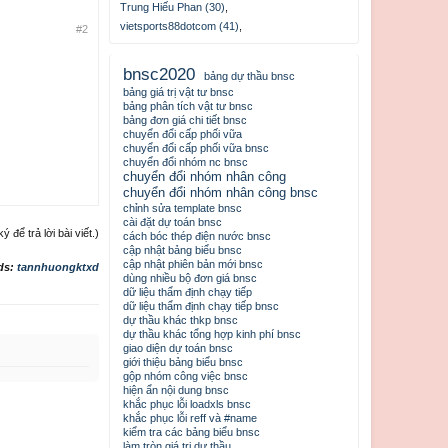
Trung Hiếu Phan (30)
,
vietsports88dotcom (41)
,
#2
bnsc2020
bảng dự thầu bnsc
bảng giá trị vật tư bnsc
bảng phân tích vật tư bnsc
bảng đơn giá chi tiết bnsc
chuyển đổi cấp phối vữa
chuyển đổi cấp phối vữa bnsc
chuyển đổi nhóm nc bnsc
chuyển đổi nhóm nhân công
chuyển đổi nhóm nhân công bnsc
chỉnh sửa template bnsc
cài đặt dự toán bnsc
để trả lời bài viết.)
cách bóc thép điện nước bnsc
cập nhật bảng biểu bnsc
cập nhật phiên bản mới bnsc
ds:
tannhuongktxd
dùng nhiều bộ đơn giá bnsc
dữ liệu thẩm định chạy tiếp
dữ liệu thẩm định chạy tiếp bnsc
dự thầu khác thkp bnsc
dự thầu khác tổng hợp kinh phí bnsc
giao diện dự toán bnsc
giới thiệu bảng biểu bnsc
gộp nhóm công việc bnsc
hiện ẩn nội dung bnsc
khắc phục lỗi loadxls bnsc
khắc phục lỗi reff và #name
kiểm tra các bảng biểu bnsc
làm tròn giá trị dự thầu