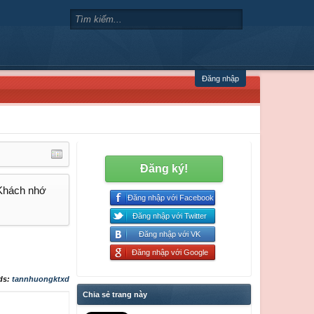
Đăng nhập
Đăng ký!
 Khách nhớ
Đăng nhập với Facebook
Đăng nhập với Twitter
Đăng nhập với VK
Đăng nhập với Google
ds:
tannhuongktxd
Chia sẻ trang này