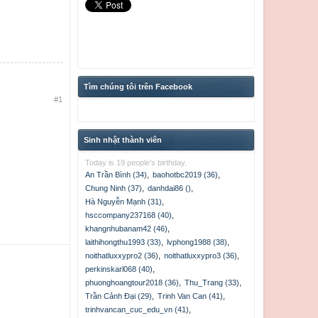
Tìm chúng tôi trên Facebook
#1
Sinh nhật thành viên
Today is 19 people's birthday.
An Trần Bình (34)
,
baohotbc2019 (36)
,
Chung Ninh (37)
,
danhdai86 ()
,
Hà Nguyễn Mạnh (31)
,
hsccompany237168 (40)
,
khangnhubanam42 (46)
,
laithihongthu1993 (33)
,
lvphong1988 (38)
,
noithatluxxypro2 (36)
,
noithatluxxypro3 (36)
,
perkinskarl068 (40)
,
phuonghoangtour2018 (36)
,
Thu_Trang (33)
,
Trần Cảnh Đại (29)
,
Trinh Van Can (41)
,
trinhvancan_cuc_edu_vn (41)
,