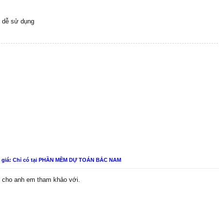
t dễ sử dụng
n giá: Chỉ có tại PHẦN MỀM DỰ TOÁN BẮC NAM
ên cho anh em tham khảo với.