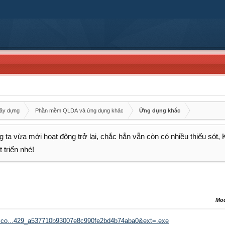
xây dựng
Phần mềm QLDA và ứng dụng khác
Ứng dụng khác
 ta vừa mới hoạt động trở lại, chắc hẳn vẫn còn có nhiều thiếu sót,
 triển nhé!
Mo
sk.co...429_a537710b93007e8c990fe2bd4b74aba0&ext=.exe