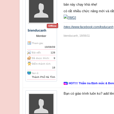
bản này chạy khá nhẹ!
có rất nhiều chức năng mới và rấ
Offline
https://www.facebook.com/ksducanh
bienducanh
bienducanh
,
18/06/11
Member
Tham gia:
19/08/09
Bài viết:
128
Đã được thích:
9
Điểm thành tích:
18
Nơi ở:
Thành Phố Hà Tĩnh
HOT!!! Thẩm tra Định mức & Đơ
Bạn có giáo trình luôn ko? add l