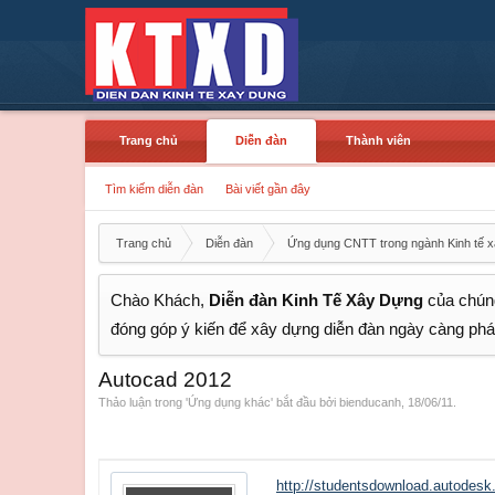
Trang chủ
Diễn đàn
Thành viên
Tìm kiếm diễn đàn
Bài viết gần đây
Trang chủ
Diễn đàn
Ứng dụng CNTT trong ngành Kinh tế 
Chào Khách,
Diễn đàn Kinh Tế Xây Dựng
của chúng
đóng góp ý kiến để xây dựng diễn đàn ngày càng phát
Autocad 2012
Thảo luận trong '
Ứng dụng khác
' bắt đầu bởi
bienducanh
,
18/06/11
.
http://studentsdownload.autode