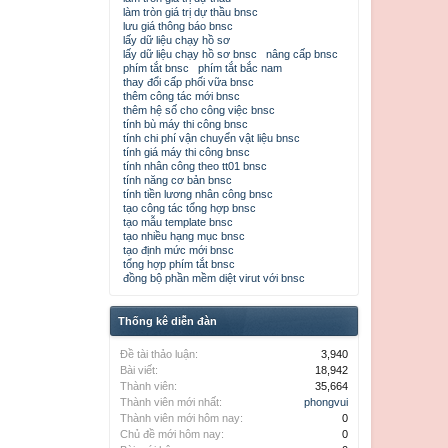
làm tròn giá trị dự thầu bnsc
lưu giá thông báo bnsc
lấy dữ liệu chạy hồ sơ
lấy dữ liệu chạy hồ sơ bnsc
nâng cấp bnsc
phím tắt bnsc
phím tắt bắc nam
thay đổi cấp phối vữa bnsc
thêm công tác mới bnsc
thêm hệ số cho công việc bnsc
tính bù máy thi công bnsc
tính chi phí vận chuyển vật liệu bnsc
tính giá máy thi công bnsc
tính nhân công theo tt01 bnsc
tính năng cơ bản bnsc
tính tiền lương nhân công bnsc
tạo công tác tổng hợp bnsc
tạo mẫu template bnsc
tạo nhiều hạng mục bnsc
tạo định mức mới bnsc
tổng hợp phím tắt bnsc
đồng bộ phần mềm diệt virut với bnsc
Thống kê diễn đàn
Đề tài thảo luận:
3,940
Bài viết:
18,942
Thành viên:
35,664
Thành viên mới nhất:
phongvui
Thành viên mới hôm nay:
0
Chủ đề mới hôm nay:
0