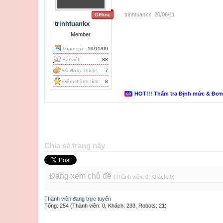
trinhtuankx
,
20/06/11
Offline
trinhtuankx
Member
Tham gia:
19/11/09
Bài viết:
88
Đã được thích:
7
Điểm thành tích:
8
HOT!!! Thẩm tra Định mức & Đơ
Chia sẻ trang này
Đang xem chủ đề
(Thành viên: 0, Khách: 0)
Thành viên đang trực tuyến
Tổng: 254 (Thành viên: 0, Khách: 233, Robots: 21)