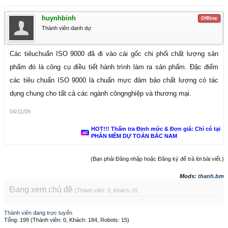
huynhbinh
Offline
Thành viên danh dự
Các tiêuchuẩn ISO 9000 đã đi vào cái gốc chi phối chất lượng sản
phẩm đó là công cụ điều tiết hành trình làm ra sản phẩm. Đặc điểm
các tiêu chuẩn ISO 9000 là chuẩn mực đảm bảo chất lượng có tác
dụng chung cho tất cả các ngành côngnghiệp và thương mại.
04/11/09
HOT!!! Thẩm tra Định mức & Đơn giá: Chỉ có tại
PHẦN MỀM DỰ TOÁN BẮC NAM
(Bạn phải Đăng nhập hoặc Đăng ký để trả lời bài viết.)
Mods:
thanh.bm
Đang xem chủ đề
(Thành viên: 0, Khách: 0)
Thành viên đang trực tuyến
Tổng: 199 (Thành viên: 0, Khách: 184, Robots: 15)