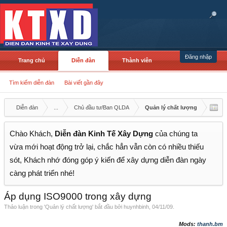
Đăng nhập
Trang chủ
Diễn đàn
Thành viên
Tìm kiếm diễn đàn
Bài viết gần đây
Diễn đàn
...
Chủ đầu tư/Ban QLDA
Quản lý chất lượng
Chào Khách,
Diễn đàn Kinh Tế Xây Dựng
của chúng ta
vừa mới hoạt động trở lại, chắc hẳn vẫn còn có nhiều thiếu
sót, Khách nhớ đóng góp ý kiến để xây dựng diễn đàn ngày
càng phát triển nhé!
Áp dụng ISO9000 trong xây dựng
Thảo luận trong '
Quản lý chất lượng
' bắt đầu bởi
huynhbinh
,
04/11/09
.
Mods:
thanh.bm