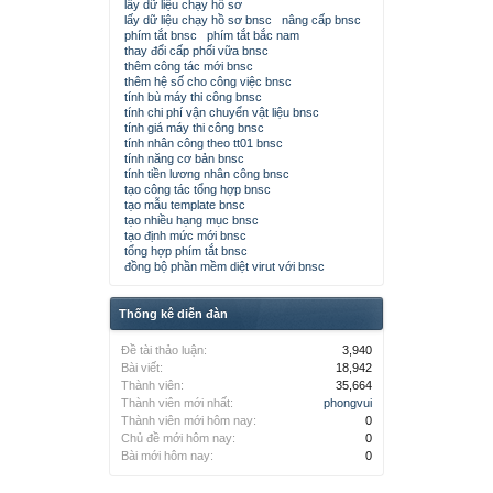
lấy dữ liệu chạy hồ sơ
lấy dữ liệu chạy hồ sơ bnsc
nâng cấp bnsc
phím tắt bnsc
phím tắt bắc nam
thay đổi cấp phối vữa bnsc
thêm công tác mới bnsc
thêm hệ số cho công việc bnsc
tính bù máy thi công bnsc
tính chi phí vận chuyển vật liệu bnsc
tính giá máy thi công bnsc
tính nhân công theo tt01 bnsc
tính năng cơ bản bnsc
tính tiền lương nhân công bnsc
tạo công tác tổng hợp bnsc
tạo mẫu template bnsc
tạo nhiều hạng mục bnsc
tạo định mức mới bnsc
tổng hợp phím tắt bnsc
đồng bộ phần mềm diệt virut với bnsc
Thống kê diễn đàn
Đề tài thảo luận:
3,940
Bài viết:
18,942
Thành viên:
35,664
Thành viên mới nhất:
phongvui
Thành viên mới hôm nay:
0
Chủ đề mới hôm nay:
0
Bài mới hôm nay:
0