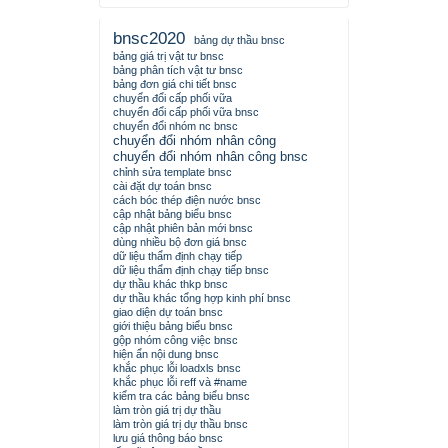
bnsc2020
bảng dự thầu bnsc
bảng giá trị vật tư bnsc
bảng phân tích vật tư bnsc
bảng đơn giá chi tiết bnsc
chuyển đổi cấp phối vữa
chuyển đổi cấp phối vữa bnsc
chuyển đổi nhóm nc bnsc
chuyển đổi nhóm nhân công
chuyển đổi nhóm nhân công bnsc
chỉnh sửa template bnsc
cài đặt dự toán bnsc
cách bóc thép điện nước bnsc
cập nhật bảng biểu bnsc
cập nhật phiên bản mới bnsc
dùng nhiều bộ đơn giá bnsc
dữ liệu thẩm định chạy tiếp
dữ liệu thẩm định chạy tiếp bnsc
dự thầu khác thkp bnsc
dự thầu khác tổng hợp kinh phí bnsc
giao diện dự toán bnsc
giới thiệu bảng biểu bnsc
gộp nhóm công việc bnsc
hiện ẩn nội dung bnsc
khắc phục lỗi loadxls bnsc
khắc phục lỗi reff và #name
kiểm tra các bảng biểu bnsc
làm tròn giá trị dự thầu
làm tròn giá trị dự thầu bnsc
lưu giá thông báo bnsc