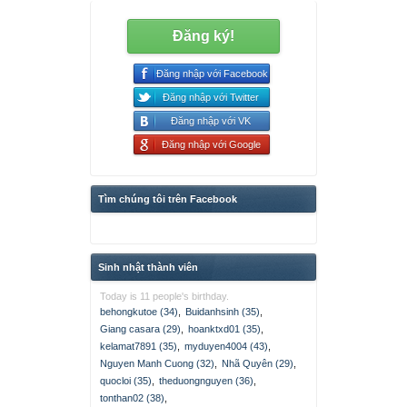
Đăng ký!
Đăng nhập với Facebook
Đăng nhập với Twitter
Đăng nhập với VK
Đăng nhập với Google
Tìm chúng tôi trên Facebook
Sinh nhật thành viên
Today is 11 people's birthday.
behongkutoe (34)
,
Buidanhsinh (35)
,
Giang casara (29)
,
hoanktxd01 (35)
,
kelamat7891 (35)
,
myduyen4004 (43)
,
Nguyen Manh Cuong (32)
,
Nhã Quyên (29)
,
quocloi (35)
,
theduongnguyen (36)
,
tonthan02 (38)
,