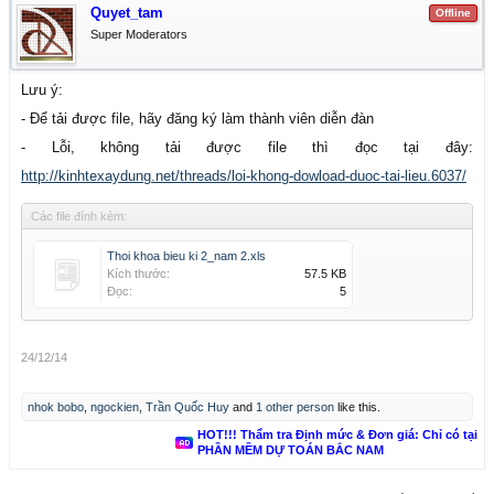
Quyet_tam
Offline
Super Moderators
Lưu ý:
- Để tải được file, hãy đăng ký làm thành viên diễn đàn
- Lỗi, không tải được file thì đọc tại đây:
http://kinhtexaydung.net/threads/loi-khong-dowload-duoc-tai-lieu.6037/
Các file đính kèm:
Thoi khoa bieu ki 2_nam 2.xls
Kích thước:
57.5 KB
Đọc:
5
24/12/14
nhok bobo
,
ngockien
,
Trần Quốc Huy
and
1 other person
like this.
HOT!!! Thẩm tra Định mức & Đơn giá: Chỉ có tại
PHẦN MỀM DỰ TOÁN BẮC NAM