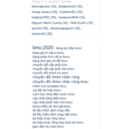
Today is 11 people's birthday.
behongkutoe (34)
,
Buidanhsinh (35)
,
Giang casara (29)
,
hoanktxd01 (35)
,
kelamat7891 (35)
,
myduyen4004 (43)
,
Nguyen Manh Cuong (32)
,
Nhã Quyên (29)
,
quocloi (35)
,
theduongnguyen (36)
,
tonthan02 (38)
,
bnsc2020
bảng dự thầu bnsc
bảng giá trị vật tư bnsc
bảng phân tích vật tư bnsc
bảng đơn giá chi tiết bnsc
chuyển đổi cấp phối vữa
chuyển đổi cấp phối vữa bnsc
chuyển đổi nhóm nc bnsc
chuyển đổi nhóm nhân công
chuyển đổi nhóm nhân công bnsc
chỉnh sửa template bnsc
cài đặt dự toán bnsc
cách bóc thép điện nước bnsc
cập nhật bảng biểu bnsc
cập nhật phiên bản mới bnsc
dùng nhiều bộ đơn giá bnsc
dữ liệu thẩm định chạy tiếp
dữ liệu thẩm định chạy tiếp bnsc
dự thầu khác thkp bnsc
dự thầu khác tổng hợp kinh phí bnsc
giao diện dự toán bnsc