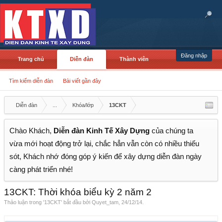
Đăng nhập
Trang chủ
Diễn đàn
Thành viên
Tìm kiếm diễn đàn
Bài viết gần đây
Diễn đàn
...
Khóa/lớp
13CKT
Chào Khách,
Diễn đàn Kinh Tế Xây Dựng
của chúng ta
vừa mới hoạt động trở lại, chắc hẳn vẫn còn có nhiều thiếu
sót, Khách nhớ đóng góp ý kiến để xây dựng diễn đàn ngày
càng phát triển nhé!
13CKT: Thời khóa biểu kỳ 2 năm 2
Thảo luận trong '
13CKT
' bắt đầu bởi
Quyet_tam
,
24/12/14
.