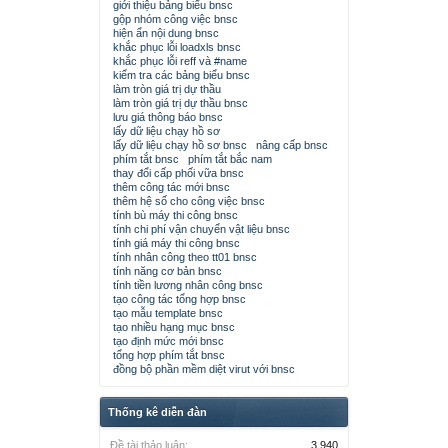
giới thiệu bảng biểu bnsc
gộp nhóm công việc bnsc
hiện ẩn nội dung bnsc
khắc phục lỗi loadxls bnsc
khắc phục lỗi reff và #name
kiểm tra các bảng biểu bnsc
làm tròn giá trị dự thầu
làm tròn giá trị dự thầu bnsc
lưu giá thông báo bnsc
lấy dữ liệu chạy hồ sơ
lấy dữ liệu chạy hồ sơ bnsc
nâng cấp bnsc
phím tắt bnsc
phím tắt bắc nam
thay đổi cấp phối vữa bnsc
thêm công tác mới bnsc
thêm hệ số cho công việc bnsc
tính bù máy thi công bnsc
tính chi phí vận chuyển vật liệu bnsc
tính giá máy thi công bnsc
tính nhân công theo tt01 bnsc
tính năng cơ bản bnsc
tính tiền lương nhân công bnsc
tạo công tác tổng hợp bnsc
tạo mẫu template bnsc
tạo nhiều hạng mục bnsc
tạo định mức mới bnsc
tổng hợp phím tắt bnsc
đồng bộ phần mềm diệt virut với bnsc
Thống kê diễn đàn
Đề tài thảo luận:
3,940