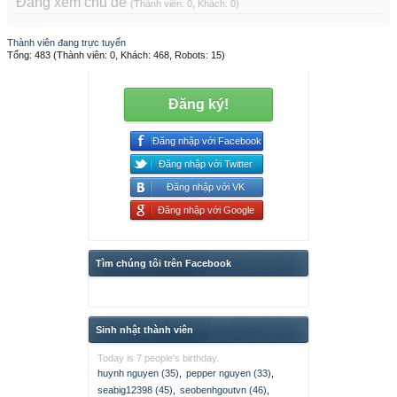
Đang xem chủ đề
(Thành viên: 0, Khách: 0)
Thành viên đang trực tuyến
Tổng: 483 (Thành viên: 0, Khách: 468, Robots: 15)
Đăng ký!
Đăng nhập với Facebook
Đăng nhập với Twitter
Đăng nhập với VK
Đăng nhập với Google
Tìm chúng tôi trên Facebook
Sinh nhật thành viên
Today is 7 people's birthday.
huynh nguyen (35)
,
pepper nguyen (33)
,
seabig12398 (45)
,
seobenhgoutvn (46)
,