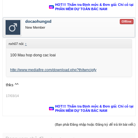
HOT!!! Thẩm tra Định mức & Đơn giá: Chỉ có tại
PHẦN MỀM DỰ TOÁN BẮC NAM
docaohungxd
Offline
New Member
nxh07 nói:
↑
100 Mau hop dong cac loai
http://www.mediafire.com/download.php?thitwncigfy
thks ^^
17/03/14
HOT!!! Thẩm tra Định mức & Đơn giá: Chỉ có tại
PHẦN MỀM DỰ TOÁN BẮC NAM
(Bạn phải Đăng nhập hoặc Đăng ký để trả lời bài viết.)