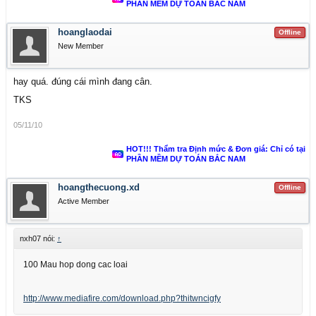
PHẦN MỀM DỰ TOÁN BẮC NAM
hoanglaodai
Offline
New Member
hay quá. đúng cái mình đang cân.
TKS
05/11/10
HOT!!! Thẩm tra Định mức & Đơn giá: Chỉ có tại
PHẦN MỀM DỰ TOÁN BẮC NAM
hoangthecuong.xd
Offline
Active Member
nxh07 nói:
↑
100 Mau hop dong cac loai
http://www.mediafire.com/download.php?thitwncigfy