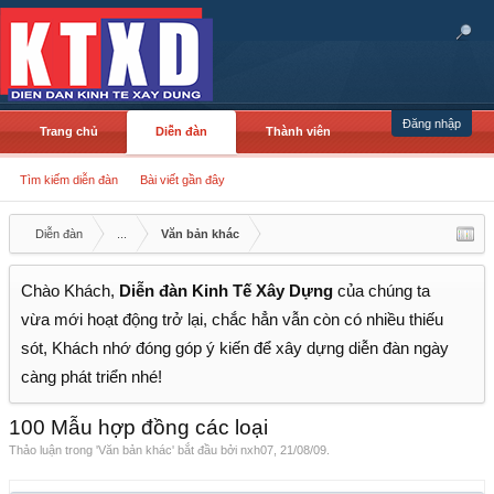
Đăng nhập
Trang chủ
Diễn đàn
Thành viên
Tìm kiếm diễn đàn
Bài viết gần đây
Diễn đàn
...
Văn bản khác
Chào Khách,
Diễn đàn Kinh Tế Xây Dựng
của chúng ta
vừa mới hoạt động trở lại, chắc hẳn vẫn còn có nhiều thiếu
sót, Khách nhớ đóng góp ý kiến để xây dựng diễn đàn ngày
càng phát triển nhé!
100 Mẫu hợp đồng các loại
Thảo luận trong '
Văn bản khác
' bắt đầu bởi
nxh07
,
21/08/09
.