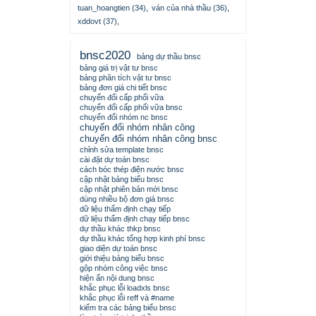
tuan_hoangtien (34)
,
ván của nhà thầu (36)
,
xddovt (37)
,
bnsc2020
bảng dự thầu bnsc
bảng giá trị vật tư bnsc
bảng phân tích vật tư bnsc
bảng đơn giá chi tiết bnsc
chuyển đổi cấp phối vữa
chuyển đổi cấp phối vữa bnsc
chuyển đổi nhóm nc bnsc
chuyển đổi nhóm nhân công
chuyển đổi nhóm nhân công bnsc
chỉnh sửa template bnsc
cài đặt dự toán bnsc
cách bóc thép điện nước bnsc
cập nhật bảng biểu bnsc
cập nhật phiên bản mới bnsc
dùng nhiều bộ đơn giá bnsc
dữ liệu thẩm định chạy tiếp
dữ liệu thẩm định chạy tiếp bnsc
dự thầu khác thkp bnsc
dự thầu khác tổng hợp kinh phí bnsc
giao diện dự toán bnsc
giới thiệu bảng biểu bnsc
gộp nhóm công việc bnsc
hiện ẩn nội dung bnsc
khắc phục lỗi loadxls bnsc
khắc phục lỗi reff và #name
kiểm tra các bảng biểu bnsc