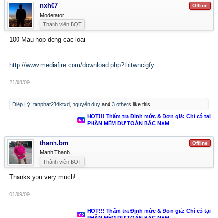
nxh07
Offline
Moderator
Thành viên BQT
100 Mau hop dong cac loai
http://www.mediafire.com/download.php?thitwncigfy
21/08/09
Diệp Lý
,
tanphat234ktxd
,
nguyễn duy
and
3 others
like this.
HOT!!! Thẩm tra Định mức & Đơn giá: Chỉ có tại
PHẦN MỀM DỰ TOÁN BẮC NAM
thanh.bm
Offline
Manh Thanh
Thành viên BQT
Thanks you very much!
01/09/09
HOT!!! Thẩm tra Định mức & Đơn giá: Chỉ có tại
PHẦN MỀM DỰ TOÁN BẮC NAM