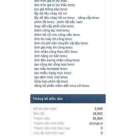
làm tròn giá trị dự thầu
làm tròn giá trị dự thầu bnsc
lưu giá thông báo bnsc
lấy dữ liệu chạy hồ sơ
lấy dữ liệu chạy hồ sơ bnsc
nâng cấp bnsc
phím tắt bnsc
phím tắt bắc nam
thay đổi cấp phối vữa bnsc
thêm công tác mới bnsc
thêm hệ số cho công việc bnsc
tính bù máy thi công bnsc
tính chi phí vận chuyển vật liệu bnsc
tính giá máy thi công bnsc
tính nhân công theo tt01 bnsc
tính năng cơ bản bnsc
tính tiền lương nhân công bnsc
tạo công tác tổng hợp bnsc
tạo mẫu template bnsc
tạo nhiều hạng mục bnsc
tạo định mức mới bnsc
tổng hợp phím tắt bnsc
đồng bộ phần mềm diệt virut với bnsc
Thống kê diễn đàn
Đề tài thảo luận:
3,940
Bài viết:
18,942
Thành viên:
35,664
Thành viên mới nhất:
phongvui
Thành viên mới hôm nay:
0
Chủ đề mới hôm nay:
0