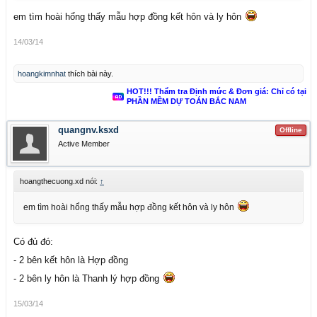
em tìm hoài hổng thấy mẫu hợp đồng kết hôn và ly hôn
14/03/14
hoangkimnhat
thích bài này.
HOT!!! Thẩm tra Định mức & Đơn giá: Chỉ có tại
PHẦN MỀM DỰ TOÁN BẮC NAM
quangnv.ksxd
Offline
Active Member
hoangthecuong.xd nói:
↑
em tìm hoài hổng thấy mẫu hợp đồng kết hôn và ly hôn
Có đủ đó:
- 2 bên kết hôn là Hợp đồng
- 2 bên ly hôn là Thanh lý hợp đồng
15/03/14