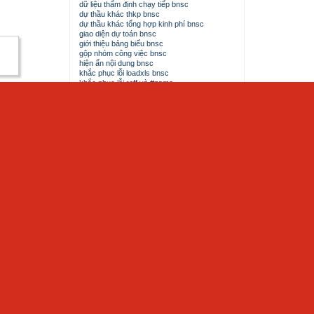
dữ liệu thẩm định chạy tiếp bnsc
dự thầu khác thkp bnsc
dự thầu khác tổng hợp kinh phí bnsc
giao diện dự toán bnsc
giới thiệu bảng biểu bnsc
gộp nhóm công việc bnsc
hiện ẩn nội dung bnsc
khắc phục lỗi loadxls bnsc
khắc phục lỗi reff và #name
kiểm tra các bảng biểu bnsc
làm tròn giá trị dự thầu
làm tròn giá trị dự thầu bnsc
lưu giá thông báo bnsc
lấy dữ liệu chạy hồ sơ
lấy dữ liệu chạy hồ sơ bnsc
nâng cấp bnsc
phím tắt bnsc
phím tắt bắc nam
thay đổi cấp phối vữa bnsc
thêm công tác mới bnsc
thêm hệ số cho công việc bnsc
tính bù máy thi công bnsc
tính chi phí vận chuyển vật liệu bnsc
tính giá máy thi công bnsc
tính nhân công theo tt01 bnsc
tính năng cơ bản bnsc
tính tiền lương nhân công bnsc
tạo công tác tổng hợp bnsc
tạo mẫu template bnsc
tạo nhiều hạng mục bnsc
tạo định mức mới bnsc
tổng hợp phím tắt bnsc
đồng bộ phần mềm diệt virut với bnsc