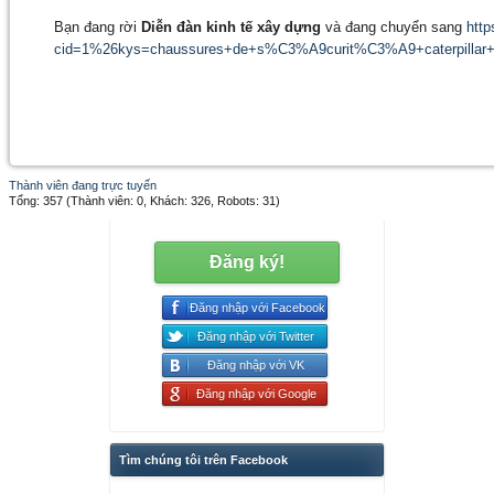
Bạn đang rời
Diễn đàn kinh tế xây dựng
và đang chuyển sang
http
cid=1%26kys=chaussures+de+s%C3%A9curit%C3%A9+caterpillar+
Thành viên đang trực tuyến
Tổng: 357 (Thành viên: 0, Khách: 326, Robots: 31)
Đăng ký!
Đăng nhập với Facebook
Đăng nhập với Twitter
Đăng nhập với VK
Đăng nhập với Google
Tìm chúng tôi trên Facebook