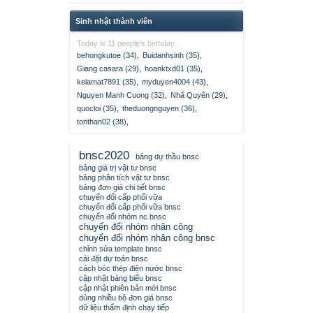
Sinh nhật thành viên
Today is 11 people's birthday.
behongkutoe (34)
,
Buidanhsinh (35)
,
Giang casara (29)
,
hoanktxd01 (35)
,
kelamat7891 (35)
,
myduyen4004 (43)
,
Nguyen Manh Cuong (32)
,
Nhã Quyên (29)
,
quocloi (35)
,
theduongnguyen (36)
,
tonthan02 (38)
,
bnsc2020
bảng dự thầu bnsc
bảng giá trị vật tư bnsc
bảng phân tích vật tư bnsc
bảng đơn giá chi tiết bnsc
chuyển đổi cấp phối vữa
chuyển đổi cấp phối vữa bnsc
chuyển đổi nhóm nc bnsc
chuyển đổi nhóm nhân công
chuyển đổi nhóm nhân công bnsc
chỉnh sửa template bnsc
cài đặt dự toán bnsc
cách bóc thép điện nước bnsc
cập nhật bảng biểu bnsc
cập nhật phiên bản mới bnsc
dùng nhiều bộ đơn giá bnsc
dữ liệu thẩm định chạy tiếp