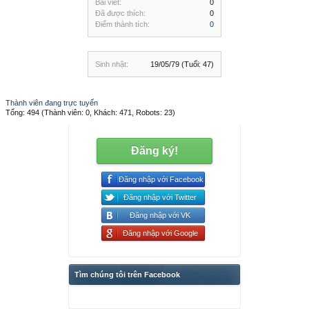
Bài viết:
0
Đã được thích:
0
Điểm thành tích:
0
Sinh nhật:
19/05/79
(Tuổi: 47)
Thành viên đang trực tuyến
Tổng: 494 (Thành viên: 0, Khách: 471, Robots: 23)
Đăng ký!
Đăng nhập với Facebook
Đăng nhập với Twitter
Đăng nhập với VK
Đăng nhập với Google
Tìm chúng tôi trên Facebook