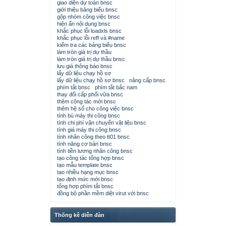
giao diện dự toán bnsc
giới thiệu bảng biểu bnsc
gộp nhóm công việc bnsc
hiện ẩn nội dung bnsc
khắc phục lỗi loadxls bnsc
khắc phục lỗi reff và #name
kiểm tra các bảng biểu bnsc
làm tròn giá trị dự thầu
làm tròn giá trị dự thầu bnsc
lưu giá thông báo bnsc
lấy dữ liệu chạy hồ sơ
lấy dữ liệu chạy hồ sơ bnsc
nâng cấp bnsc
phím tắt bnsc
phím tắt bắc nam
thay đổi cấp phối vữa bnsc
thêm công tác mới bnsc
thêm hệ số cho công việc bnsc
tính bù máy thi công bnsc
tính chi phí vận chuyển vật liệu bnsc
tính giá máy thi công bnsc
tính nhân công theo tt01 bnsc
tính năng cơ bản bnsc
tính tiền lương nhân công bnsc
tạo công tác tổng hợp bnsc
tạo mẫu template bnsc
tạo nhiều hạng mục bnsc
tạo định mức mới bnsc
tổng hợp phím tắt bnsc
đồng bộ phần mềm diệt virut với bnsc
Thống kê diễn đàn