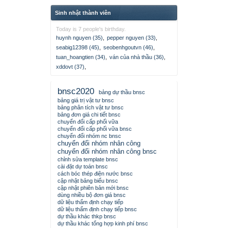
Sinh nhật thành viên
Today is 7 people's birthday.
huynh nguyen (35)
,
pepper nguyen (33)
,
seabig12398 (45)
,
seobenhgoutvn (46)
,
tuan_hoangtien (34)
,
ván của nhà thầu (36)
,
xddovt (37)
,
bnsc2020
bảng dự thầu bnsc
bảng giá trị vật tư bnsc
bảng phân tích vật tư bnsc
bảng đơn giá chi tiết bnsc
chuyển đổi cấp phối vữa
chuyển đổi cấp phối vữa bnsc
chuyển đổi nhóm nc bnsc
chuyển đổi nhóm nhân công
chuyển đổi nhóm nhân công bnsc
chỉnh sửa template bnsc
cài đặt dự toán bnsc
cách bóc thép điện nước bnsc
cập nhật bảng biểu bnsc
cập nhật phiên bản mới bnsc
dùng nhiều bộ đơn giá bnsc
dữ liệu thẩm định chạy tiếp
dữ liệu thẩm định chạy tiếp bnsc
dự thầu khác thkp bnsc
dự thầu khác tổng hợp kinh phí bnsc