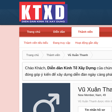
Trang chủ
Diễn đàn
Thành viên
Thành viên tiêu biểu
Đang truy cập
Hoạt động gần đây
Trang chủ
Thành viên
Vũ Xuân Thanh
Chào Khách,
Diễn đàn Kinh Tế Xây Dựng
của chúng
đóng góp ý kiến để xây dựng diễn đàn ngày càng phát
Vũ Xuân Th
New Member
, Nam, 49
Vũ Xuân Thanh được nhìn th
Tin nhắn hồ sơ