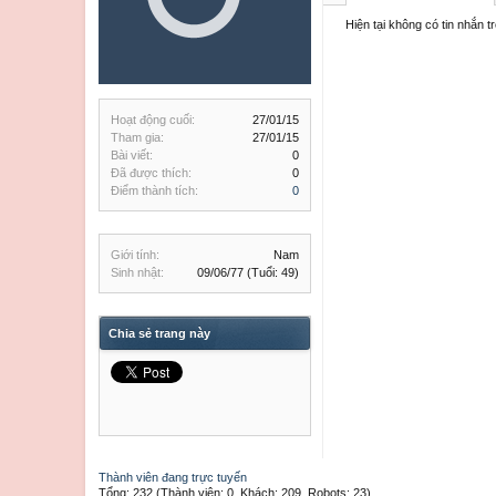
Hiện tại không có tin nhắn 
Hoạt động cuối:
27/01/15
Tham gia:
27/01/15
Bài viết:
0
Đã được thích:
0
Điểm thành tích:
0
Giới tính:
Nam
Sinh nhật:
09/06/77
(Tuổi: 49)
Chia sẻ trang này
Thành viên đang trực tuyến
Tổng: 232 (Thành viên: 0, Khách: 209, Robots: 23)