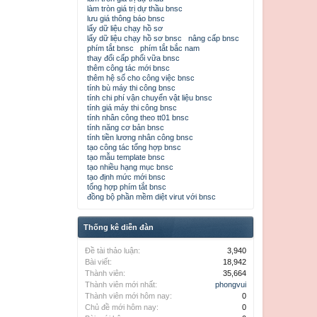
làm tròn giá trị dự thầu bnsc
lưu giá thông báo bnsc
lấy dữ liệu chạy hồ sơ
lấy dữ liệu chạy hồ sơ bnsc
nâng cấp bnsc
phím tắt bnsc
phím tắt bắc nam
thay đổi cấp phối vữa bnsc
thêm công tác mới bnsc
thêm hệ số cho công việc bnsc
tính bù máy thi công bnsc
tính chi phí vận chuyển vật liệu bnsc
tính giá máy thi công bnsc
tính nhân công theo tt01 bnsc
tính năng cơ bản bnsc
tính tiền lương nhân công bnsc
tạo công tác tổng hợp bnsc
tạo mẫu template bnsc
tạo nhiều hạng mục bnsc
tạo định mức mới bnsc
tổng hợp phím tắt bnsc
đồng bộ phần mềm diệt virut với bnsc
Thống kê diễn đàn
Đề tài thảo luận:
3,940
Bài viết:
18,942
Thành viên:
35,664
Thành viên mới nhất:
phongvui
Thành viên mới hôm nay:
0
Chủ đề mới hôm nay:
0