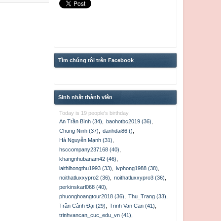
Tìm chúng tôi trên Facebook
Sinh nhật thành viên
Today is 19 people's birthday.
An Trần Bình (34)
,
baohotbc2019 (36)
,
Chung Ninh (37)
,
danhdai86 ()
,
Hà Nguyễn Mạnh (31)
,
hsccompany237168 (40)
,
khangnhubanam42 (46)
,
laithihongthu1993 (33)
,
lvphong1988 (38)
,
noithatluxxypro2 (36)
,
noithatluxxypro3 (36)
,
perkinskarl068 (40)
,
phuonghoangtour2018 (36)
,
Thu_Trang (33)
,
Trần Cảnh Đại (29)
,
Trinh Van Can (41)
,
trinhvancan_cuc_edu_vn (41)
,