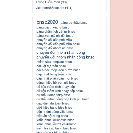
Trung Hiếu Phan (30)
,
vietsports88dotcom (41)
,
bnsc2020
bảng dự thầu bnsc
bảng giá trị vật tư bnsc
bảng phân tích vật tư bnsc
bảng đơn giá chi tiết bnsc
chuyển đổi cấp phối vữa
chuyển đổi cấp phối vữa bnsc
chuyển đổi nhóm nc bnsc
chuyển đổi nhóm nhân công
chuyển đổi nhóm nhân công bnsc
chỉnh sửa template bnsc
cài đặt dự toán bnsc
cách bóc thép điện nước bnsc
cập nhật bảng biểu bnsc
cập nhật phiên bản mới bnsc
dùng nhiều bộ đơn giá bnsc
dữ liệu thẩm định chạy tiếp
dữ liệu thẩm định chạy tiếp bnsc
dự thầu khác thkp bnsc
dự thầu khác tổng hợp kinh phí bnsc
giao diện dự toán bnsc
giới thiệu bảng biểu bnsc
gộp nhóm công việc bnsc
hiện ẩn nội dung bnsc
khắc phục lỗi loadxls bnsc
khắc phục lỗi reff và #name
kiểm tra các bảng biểu bnsc
làm tròn giá trị dự thầu