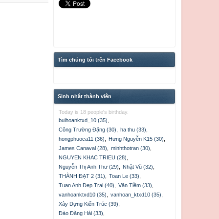
Tìm chúng tôi trên Facebook
Sinh nhật thành viên
Today is 18 people's birthday.
buihoanktxd_10 (35)
,
Công Trường Đặng (30)
,
ha thu (33)
,
hongphuoca11 (36)
,
Hưng Nguyễn K15 (30)
,
James Canaval (28)
,
minhthotran (30)
,
NGUYEN KHAC TRIEU (28)
,
Nguyễn Thị Anh Thư (29)
,
Nhật Vũ (32)
,
THÀNH ĐẠT 2 (31)
,
Toan Le (33)
,
Tuan Anh Đep Trai (40)
,
Văn Tiềm (33)
,
vanhoanktxd10 (35)
,
vanhoan_ktxd10 (35)
,
Xây Dựng Kiến Trúc (39)
,
Đào Đăng Hải (33)
,