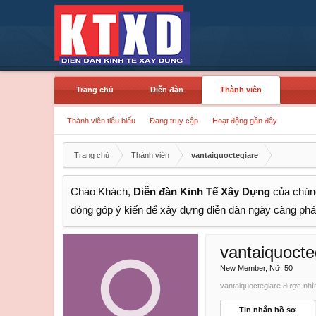
Trang chủ
Diễn đàn
Thành viên
Thành viên tiêu biểu
Đang truy cập
Hoạt động gần đây
Trang chủ
Thành viên
vantaiquoctegiare
Chào Khách,
Diễn đàn Kinh Tế Xây Dựng
của chúng
đóng góp ý kiến để xây dựng diễn đàn ngày càng phát
vantaiquocte
New Member
, Nữ, 50
vantaiquoctegiare được nhìn
Tin nhắn hồ sơ