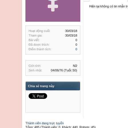
Hiện tại không có tin nhắn 
Hoạt động cuối:
30/03/18
Tham gia:
30/03/18
Bài viết:
0
Đã được thích:
0
Điểm thành tích:
0
Giới tính:
Nữ
Sinh nhật:
04/06/76
(Tuổi: 50)
Chia sẻ trang này
Thành viên đang trực tuyến
Tổng: 485 (Thành viên: 0, Khách: 440, Robots: 45)