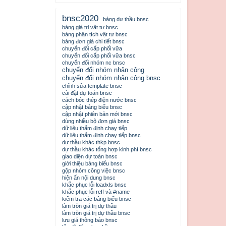
bnsc2020
bảng dự thầu bnsc
bảng giá trị vật tư bnsc
bảng phân tích vật tư bnsc
bảng đơn giá chi tiết bnsc
chuyển đổi cấp phối vữa
chuyển đổi cấp phối vữa bnsc
chuyển đổi nhóm nc bnsc
chuyển đổi nhóm nhân công
chuyển đổi nhóm nhân công bnsc
chỉnh sửa template bnsc
cài đặt dự toán bnsc
cách bóc thép điện nước bnsc
cập nhật bảng biểu bnsc
cập nhật phiên bản mới bnsc
dùng nhiều bộ đơn giá bnsc
dữ liệu thẩm định chạy tiếp
dữ liệu thẩm định chạy tiếp bnsc
dự thầu khác thkp bnsc
dự thầu khác tổng hợp kinh phí bnsc
giao diện dự toán bnsc
giới thiệu bảng biểu bnsc
gộp nhóm công việc bnsc
hiện ẩn nội dung bnsc
khắc phục lỗi loadxls bnsc
khắc phục lỗi reff và #name
kiểm tra các bảng biểu bnsc
làm tròn giá trị dự thầu
làm tròn giá trị dự thầu bnsc
lưu giá thông báo bnsc