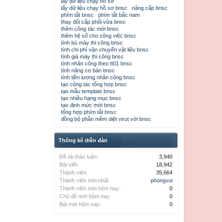
lấy dữ liệu chạy hồ sơ
lấy dữ liệu chạy hồ sơ bnsc
nâng cấp bnsc
phím tắt bnsc
phím tắt bắc nam
thay đổi cấp phối vữa bnsc
thêm công tác mới bnsc
thêm hệ số cho công việc bnsc
tính bù máy thi công bnsc
tính chi phí vận chuyển vật liệu bnsc
tính giá máy thi công bnsc
tính nhân công theo tt01 bnsc
tính năng cơ bản bnsc
tính tiền lương nhân công bnsc
tạo công tác tổng hợp bnsc
tạo mẫu template bnsc
tạo nhiều hạng mục bnsc
tạo định mức mới bnsc
tổng hợp phím tắt bnsc
đồng bộ phần mềm diệt virut với bnsc
Thống kê diễn đàn
Đề tài thảo luận:
3,940
Bài viết:
18,942
Thành viên:
35,664
Thành viên mới nhất:
phongvui
Thành viên mới hôm nay:
0
Chủ đề mới hôm nay:
0
Bài mới hôm nay:
0