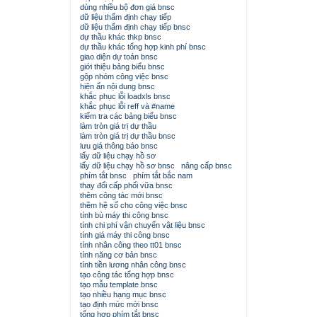
dùng nhiều bộ đơn giá bnsc
dữ liệu thẩm định chạy tiếp
dữ liệu thẩm định chạy tiếp bnsc
dự thầu khác thkp bnsc
dự thầu khác tổng hợp kinh phí bnsc
giao diện dự toán bnsc
giới thiệu bảng biểu bnsc
gộp nhóm công việc bnsc
hiện ẩn nội dung bnsc
khắc phục lỗi loadxls bnsc
khắc phục lỗi reff và #name
kiểm tra các bảng biểu bnsc
làm tròn giá trị dự thầu
làm tròn giá trị dự thầu bnsc
lưu giá thông báo bnsc
lấy dữ liệu chạy hồ sơ
lấy dữ liệu chạy hồ sơ bnsc
nâng cấp bnsc
phím tắt bnsc
phím tắt bắc nam
thay đổi cấp phối vữa bnsc
thêm công tác mới bnsc
thêm hệ số cho công việc bnsc
tính bù máy thi công bnsc
tính chi phí vận chuyển vật liệu bnsc
tính giá máy thi công bnsc
tính nhân công theo tt01 bnsc
tính năng cơ bản bnsc
tính tiền lương nhân công bnsc
tạo công tác tổng hợp bnsc
tạo mẫu template bnsc
tạo nhiều hạng mục bnsc
tạo định mức mới bnsc
tổng hợp phím tắt bnsc