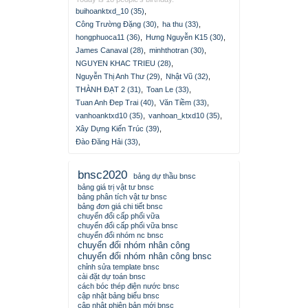
buihoanktxd_10 (35)
,
Công Trường Đặng (30)
,
ha thu (33)
,
hongphuoca11 (36)
,
Hưng Nguyễn K15 (30)
,
James Canaval (28)
,
minhthotran (30)
,
NGUYEN KHAC TRIEU (28)
,
Nguyễn Thị Anh Thư (29)
,
Nhật Vũ (32)
,
THÀNH ĐẠT 2 (31)
,
Toan Le (33)
,
Tuan Anh Đep Trai (40)
,
Văn Tiềm (33)
,
vanhoanktxd10 (35)
,
vanhoan_ktxd10 (35)
,
Xây Dựng Kiến Trúc (39)
,
Đào Đăng Hải (33)
,
bnsc2020
bảng dự thầu bnsc
bảng giá trị vật tư bnsc
bảng phân tích vật tư bnsc
bảng đơn giá chi tiết bnsc
chuyển đổi cấp phối vữa
chuyển đổi cấp phối vữa bnsc
chuyển đổi nhóm nc bnsc
chuyển đổi nhóm nhân công
chuyển đổi nhóm nhân công bnsc
chỉnh sửa template bnsc
cài đặt dự toán bnsc
cách bóc thép điện nước bnsc
cập nhật bảng biểu bnsc
cập nhật phiên bản mới bnsc