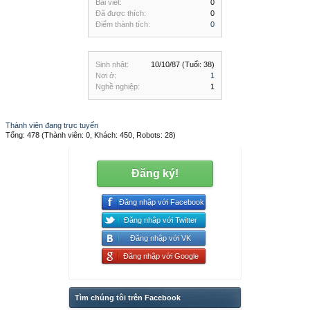
Bài viết:
0
Đã được thích:
0
Điểm thành tích:
0
Sinh nhật:
10/10/87
(Tuổi: 38)
Nơi ở:
1
Nghề nghiệp:
1
Thành viên đang trực tuyến
Tổng: 478 (Thành viên: 0, Khách: 450, Robots: 28)
Đăng ký!
Đăng nhập với Facebook
Đăng nhập với Twitter
Đăng nhập với VK
Đăng nhập với Google
Tìm chúng tôi trên Facebook