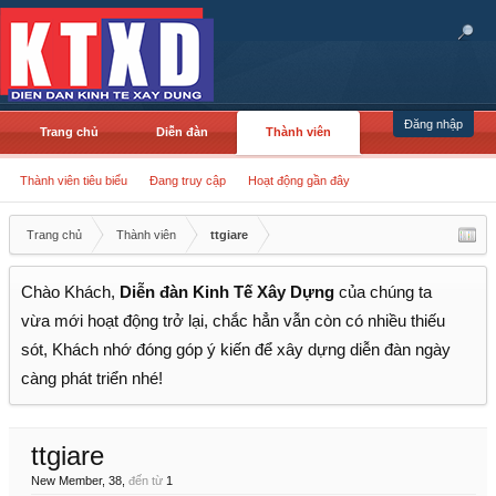
Đăng nhập
Trang chủ
Diễn đàn
Thành viên
Thành viên tiêu biểu
Đang truy cập
Hoạt động gần đây
Trang chủ
Thành viên
ttgiare
Chào Khách,
Diễn đàn Kinh Tế Xây Dựng
của chúng ta
vừa mới hoạt động trở lại, chắc hẳn vẫn còn có nhiều thiếu
sót, Khách nhớ đóng góp ý kiến để xây dựng diễn đàn ngày
càng phát triển nhé!
ttgiare
New Member
, 38,
đến từ
1