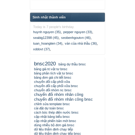
Sinh nhật thành viên
Today is 7 people's birthday.
huynh nguyen (35)
,
pepper nguyen (33)
,
seabig12398 (45)
,
seobenhgoutvn (46)
,
tuan_hoangtien (34)
,
ván của nhà thầu (36)
,
xddovt (37)
,
bnsc2020
bảng dự thầu bnsc
bảng giá trị vật tư bnsc
bảng phân tích vật tư bnsc
bảng đơn giá chi tiết bnsc
chuyển đổi cấp phối vữa
chuyển đổi cấp phối vữa bnsc
chuyển đổi nhóm nc bnsc
chuyển đổi nhóm nhân công
chuyển đổi nhóm nhân công bnsc
chỉnh sửa template bnsc
cài đặt dự toán bnsc
cách bóc thép điện nước bnsc
cập nhật bảng biểu bnsc
cập nhật phiên bản mới bnsc
dùng nhiều bộ đơn giá bnsc
dữ liệu thẩm định chạy tiếp
dữ liệu thẩm định chạy tiếp bnsc