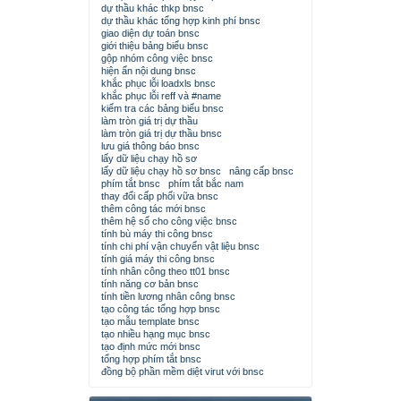
dự thầu khác thkp bnsc
dự thầu khác tổng hợp kinh phí bnsc
giao diện dự toán bnsc
giới thiệu bảng biểu bnsc
gộp nhóm công việc bnsc
hiện ẩn nội dung bnsc
khắc phục lỗi loadxls bnsc
khắc phục lỗi reff và #name
kiểm tra các bảng biểu bnsc
làm tròn giá trị dự thầu
làm tròn giá trị dự thầu bnsc
lưu giá thông báo bnsc
lấy dữ liệu chạy hồ sơ
lấy dữ liệu chạy hồ sơ bnsc
nâng cấp bnsc
phím tắt bnsc
phím tắt bắc nam
thay đổi cấp phối vữa bnsc
thêm công tác mới bnsc
thêm hệ số cho công việc bnsc
tính bù máy thi công bnsc
tính chi phí vận chuyển vật liệu bnsc
tính giá máy thi công bnsc
tính nhân công theo tt01 bnsc
tính năng cơ bản bnsc
tính tiền lương nhân công bnsc
tạo công tác tổng hợp bnsc
tạo mẫu template bnsc
tạo nhiều hạng mục bnsc
tạo định mức mới bnsc
tổng hợp phím tắt bnsc
đồng bộ phần mềm diệt virut với bnsc