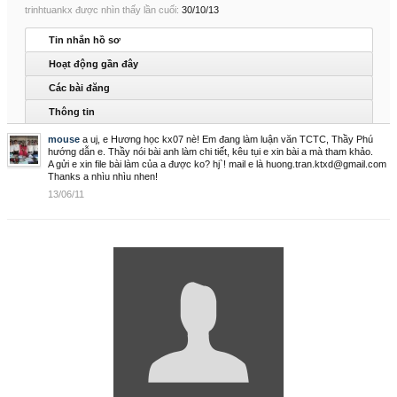
trinhtuankx được nhìn thấy lần cuối:
30/10/13
Tin nhắn hồ sơ
Hoạt động gần đây
Các bài đăng
Thông tin
mouse
a uj, e Hương học kx07 nè! Em đang làm luận văn TCTC, Thầy Phú
hướng dẫn e. Thầy nói bài anh làm chi tiết, kêu tụi e xin bài a mà tham khảo.
A gửi e xin file bài làm của a được ko? hj`! mail e là huong.tran.ktxd@gmail.com
Thanks a nhìu nhìu nhen!
13/06/11