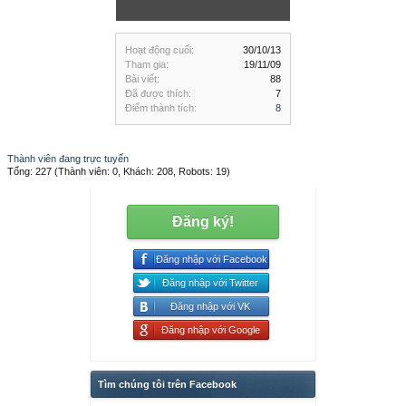
Hoạt động cuối:
30/10/13
Tham gia:
19/11/09
Bài viết:
88
Đã được thích:
7
Điểm thành tích:
8
Thành viên đang trực tuyến
Tổng: 227 (Thành viên: 0, Khách: 208, Robots: 19)
Đăng ký!
Đăng nhập với Facebook
Đăng nhập với Twitter
Đăng nhập với VK
Đăng nhập với Google
Tìm chúng tôi trên Facebook