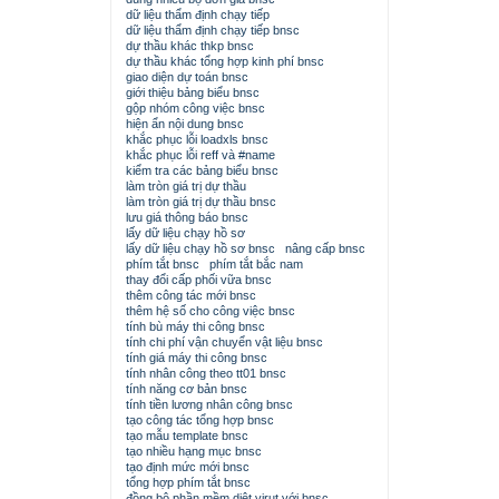
dữ liệu thẩm định chạy tiếp
dữ liệu thẩm định chạy tiếp bnsc
dự thầu khác thkp bnsc
dự thầu khác tổng hợp kinh phí bnsc
giao diện dự toán bnsc
giới thiệu bảng biểu bnsc
gộp nhóm công việc bnsc
hiện ẩn nội dung bnsc
khắc phục lỗi loadxls bnsc
khắc phục lỗi reff và #name
kiểm tra các bảng biểu bnsc
làm tròn giá trị dự thầu
làm tròn giá trị dự thầu bnsc
lưu giá thông báo bnsc
lấy dữ liệu chạy hồ sơ
lấy dữ liệu chạy hồ sơ bnsc
nâng cấp bnsc
phím tắt bnsc
phím tắt bắc nam
thay đổi cấp phối vữa bnsc
thêm công tác mới bnsc
thêm hệ số cho công việc bnsc
tính bù máy thi công bnsc
tính chi phí vận chuyển vật liệu bnsc
tính giá máy thi công bnsc
tính nhân công theo tt01 bnsc
tính năng cơ bản bnsc
tính tiền lương nhân công bnsc
tạo công tác tổng hợp bnsc
tạo mẫu template bnsc
tạo nhiều hạng mục bnsc
tạo định mức mới bnsc
tổng hợp phím tắt bnsc
đồng bộ phần mềm diệt virut với bnsc