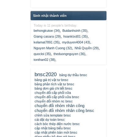
Sinh nhật thành viên
Today is 11 people's birthday.
behongkutoe (34)
,
Buidanhsinh (35)
,
Giang casara (29)
,
hoanktxd01 (35)
,
kelamat7891 (35)
,
myduyen4004 (43)
,
Nguyen Manh Cuong (32)
,
Nhã Quyên (29)
,
quocloi (35)
,
theduongnguyen (36)
,
tonthan02 (38)
,
bnsc2020
bảng dự thầu bnsc
bảng giá trị vật tư bnsc
bảng phân tích vật tư bnsc
bảng đơn giá chi tiết bnsc
chuyển đổi cấp phối vữa
chuyển đổi cấp phối vữa bnsc
chuyển đổi nhóm nc bnsc
chuyển đổi nhóm nhân công
chuyển đổi nhóm nhân công bnsc
chỉnh sửa template bnsc
cài đặt dự toán bnsc
cách bóc thép điện nước bnsc
cập nhật bảng biểu bnsc
cập nhật phiên bản mới bnsc
dùng nhiều bộ đơn giá bnsc