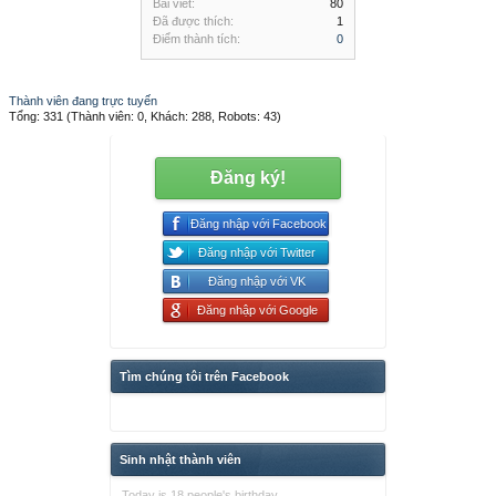
Bài viết:
80
Đã được thích:
1
Điểm thành tích:
0
Thành viên đang trực tuyến
Tổng: 331 (Thành viên: 0, Khách: 288, Robots: 43)
Đăng ký!
Đăng nhập với Facebook
Đăng nhập với Twitter
Đăng nhập với VK
Đăng nhập với Google
Tìm chúng tôi trên Facebook
Sinh nhật thành viên
Today is 18 people's birthday.