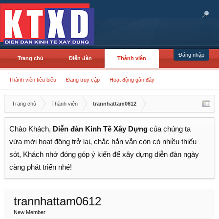
Đăng nhập
Trang chủ
Diễn đàn
Thành viên
Thành viên tiêu biểu
Đang truy cập
Hoạt động gần đây
Trang chủ
Thành viên
trannhattam0612
Chào Khách,
Diễn đàn Kinh Tế Xây Dựng
của chúng ta
vừa mới hoạt động trở lại, chắc hẳn vẫn còn có nhiều thiếu
sót, Khách nhớ đóng góp ý kiến để xây dựng diễn đàn ngày
càng phát triển nhé!
trannhattam0612
New Member