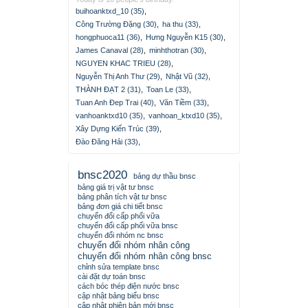
buihoanktxd_10 (35)
,
Công Trường Đặng (30)
,
ha thu (33)
,
hongphuoca11 (36)
,
Hưng Nguyễn K15 (30)
,
James Canaval (28)
,
minhthotran (30)
,
NGUYEN KHAC TRIEU (28)
,
Nguyễn Thị Anh Thư (29)
,
Nhật Vũ (32)
,
THÀNH ĐẠT 2 (31)
,
Toan Le (33)
,
Tuan Anh Đep Trai (40)
,
Văn Tiềm (33)
,
vanhoanktxd10 (35)
,
vanhoan_ktxd10 (35)
,
Xây Dựng Kiến Trúc (39)
,
Đào Đăng Hải (33)
,
bnsc2020
bảng dự thầu bnsc
bảng giá trị vật tư bnsc
bảng phân tích vật tư bnsc
bảng đơn giá chi tiết bnsc
chuyển đổi cấp phối vữa
chuyển đổi cấp phối vữa bnsc
chuyển đổi nhóm nc bnsc
chuyển đổi nhóm nhân công
chuyển đổi nhóm nhân công bnsc
chỉnh sửa template bnsc
cài đặt dự toán bnsc
cách bóc thép điện nước bnsc
cập nhật bảng biểu bnsc
cập nhật phiên bản mới bnsc