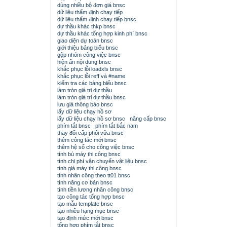
dùng nhiều bộ đơn giá bnsc
dữ liệu thẩm định chạy tiếp
dữ liệu thẩm định chạy tiếp bnsc
dự thầu khác thkp bnsc
dự thầu khác tổng hợp kinh phí bnsc
giao diện dự toán bnsc
giới thiệu bảng biểu bnsc
gộp nhóm công việc bnsc
hiện ẩn nội dung bnsc
khắc phục lỗi loadxls bnsc
khắc phục lỗi reff và #name
kiểm tra các bảng biểu bnsc
làm tròn giá trị dự thầu
làm tròn giá trị dự thầu bnsc
lưu giá thông báo bnsc
lấy dữ liệu chạy hồ sơ
lấy dữ liệu chạy hồ sơ bnsc
nâng cấp bnsc
phím tắt bnsc
phím tắt bắc nam
thay đổi cấp phối vữa bnsc
thêm công tác mới bnsc
thêm hệ số cho công việc bnsc
tính bù máy thi công bnsc
tính chi phí vận chuyển vật liệu bnsc
tính giá máy thi công bnsc
tính nhân công theo tt01 bnsc
tính năng cơ bản bnsc
tính tiền lương nhân công bnsc
tạo công tác tổng hợp bnsc
tạo mẫu template bnsc
tạo nhiều hạng mục bnsc
tạo định mức mới bnsc
tổng hợp phím tắt bnsc