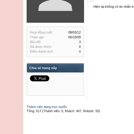
Hiện tại không có tin nhắn 
Hoạt động cuối:
08/03/12
Tham gia:
06/10/09
Bài viết:
3
Đã được thích:
0
Điểm thành tích:
0
Chia sẻ trang này
Thành viên đang trực tuyến
Tổng: 517 (Thành viên: 0, Khách: 467, Robots: 50)