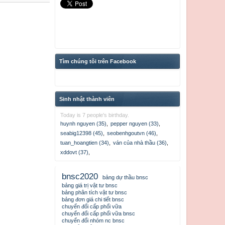
Tìm chúng tôi trên Facebook
Sinh nhật thành viên
Today is 7 people's birthday.
huynh nguyen (35)
,
pepper nguyen (33)
,
seabig12398 (45)
,
seobenhgoutvn (46)
,
tuan_hoangtien (34)
,
ván của nhà thầu (36)
,
xddovt (37)
,
bnsc2020
bảng dự thầu bnsc
bảng giá trị vật tư bnsc
bảng phân tích vật tư bnsc
bảng đơn giá chi tiết bnsc
chuyển đổi cấp phối vữa
chuyển đổi cấp phối vữa bnsc
chuyển đổi nhóm nc bnsc