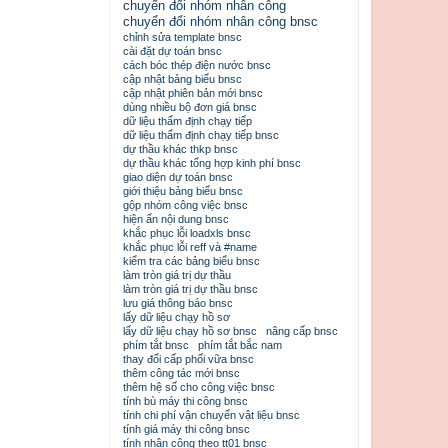
chuyển đổi nhóm nhân công
chuyển đổi nhóm nhân công bnsc
chỉnh sửa template bnsc
cài đặt dự toán bnsc
cách bóc thép điện nước bnsc
cập nhật bảng biểu bnsc
cập nhật phiên bản mới bnsc
dùng nhiều bộ đơn giá bnsc
dữ liệu thẩm định chạy tiếp
dữ liệu thẩm định chạy tiếp bnsc
dự thầu khác thkp bnsc
dự thầu khác tổng hợp kinh phí bnsc
giao diện dự toán bnsc
giới thiệu bảng biểu bnsc
gộp nhóm công việc bnsc
hiện ẩn nội dung bnsc
khắc phục lỗi loadxls bnsc
khắc phục lỗi reff và #name
kiểm tra các bảng biểu bnsc
làm tròn giá trị dự thầu
làm tròn giá trị dự thầu bnsc
lưu giá thông báo bnsc
lấy dữ liệu chạy hồ sơ
lấy dữ liệu chạy hồ sơ bnsc
nâng cấp bnsc
phím tắt bnsc
phím tắt bắc nam
thay đổi cấp phối vữa bnsc
thêm công tác mới bnsc
thêm hệ số cho công việc bnsc
tính bù máy thi công bnsc
tính chi phí vận chuyển vật liệu bnsc
tính giá máy thi công bnsc
tính nhân công theo tt01 bnsc