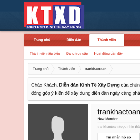
Trang chủ
Diễn đàn
Thành viên
Thành viên tiêu biểu
Đang truy cập
Hoạt động gần đây
Trang chủ
Thành viên
trankhactoan
Chào Khách,
Diễn đàn Kinh Tế Xây Dựng
của chúng
đóng góp ý kiến để xây dựng diễn đàn ngày càng phát
trankhactoa
New Member
trankhactoan được nhìn thấy
Tin nhắn hồ sơ