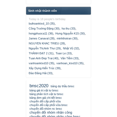
Sinh nhật thành viên
Today is 18 people's birthday.
buihoanktxd_10 (35)
,
Công Trường Đặng (30)
,
ha thu (33)
,
hongphuoca11 (36)
,
Hưng Nguyễn K15 (30)
,
James Canaval (28)
,
minhthotran (30)
,
NGUYEN KHAC TRIEU (28)
,
Nguyễn Thị Anh Thư (29)
,
Nhật Vũ (32)
,
THÀNH ĐẠT 2 (31)
,
Toan Le (33)
,
Tuan Anh Đep Trai (40)
,
Văn Tiềm (33)
,
vanhoanktxd10 (35)
,
vanhoan_ktxd10 (35)
,
Xây Dựng Kiến Trúc (39)
,
Đào Đăng Hải (33)
,
bnsc2020
bảng dự thầu bnsc
bảng giá trị vật tư bnsc
bảng phân tích vật tư bnsc
bảng đơn giá chi tiết bnsc
chuyển đổi cấp phối vữa
chuyển đổi cấp phối vữa bnsc
chuyển đổi nhóm nc bnsc
chuyển đổi nhóm nhân công
chuyển đổi nhóm nhân công bnsc