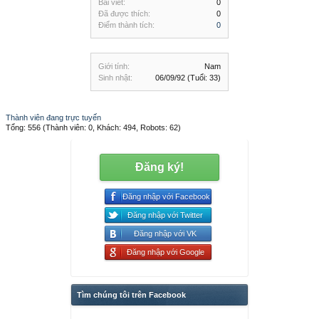
Bài viết:
0
Đã được thích:
0
Điểm thành tích:
0
Giới tính:
Nam
Sinh nhật:
06/09/92
(Tuổi: 33)
Thành viên đang trực tuyến
Tổng: 556 (Thành viên: 0, Khách: 494, Robots: 62)
Đăng ký!
Đăng nhập với Facebook
Đăng nhập với Twitter
Đăng nhập với VK
Đăng nhập với Google
Tìm chúng tôi trên Facebook