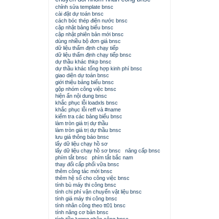
chỉnh sửa template bnsc
cài đặt dự toán bnsc
cách bóc thép điện nước bnsc
cập nhật bảng biểu bnsc
cập nhật phiên bản mới bnsc
dùng nhiều bộ đơn giá bnsc
dữ liệu thẩm định chạy tiếp
dữ liệu thẩm định chạy tiếp bnsc
dự thầu khác thkp bnsc
dự thầu khác tổng hợp kinh phí bnsc
giao diện dự toán bnsc
giới thiệu bảng biểu bnsc
gộp nhóm công việc bnsc
hiện ẩn nội dung bnsc
khắc phục lỗi loadxls bnsc
khắc phục lỗi reff và #name
kiểm tra các bảng biểu bnsc
làm tròn giá trị dự thầu
làm tròn giá trị dự thầu bnsc
lưu giá thông báo bnsc
lấy dữ liệu chạy hồ sơ
lấy dữ liệu chạy hồ sơ bnsc
nâng cấp bnsc
phím tắt bnsc
phím tắt bắc nam
thay đổi cấp phối vữa bnsc
thêm công tác mới bnsc
thêm hệ số cho công việc bnsc
tính bù máy thi công bnsc
tính chi phí vận chuyển vật liệu bnsc
tính giá máy thi công bnsc
tính nhân công theo tt01 bnsc
tính năng cơ bản bnsc