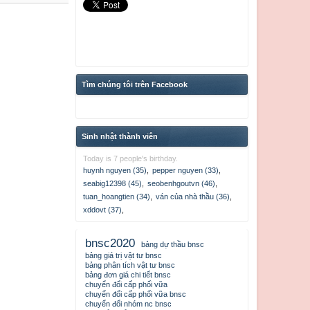
Tìm chúng tôi trên Facebook
Sinh nhật thành viên
Today is 7 people's birthday.
huynh nguyen (35)
,
pepper nguyen (33)
,
rachchanh
seabig12398 (45)
,
seobenhgoutvn (46)
,
tuan_hoangtien (34)
,
ván của nhà thầu (36)
,
xddovt (37)
,
bnsc2020
bảng dự thầu bnsc
bảng giá trị vật tư bnsc
bảng phân tích vật tư bnsc
bảng đơn giá chi tiết bnsc
chuyển đổi cấp phối vữa
chuyển đổi cấp phối vữa bnsc
chuyển đổi nhóm nc bnsc