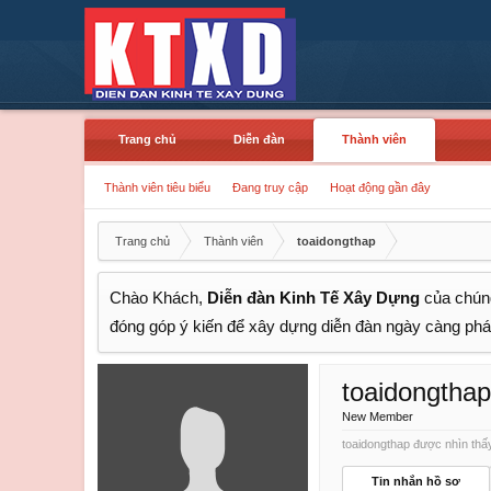
Trang chủ
Diễn đàn
Thành viên
Thành viên tiêu biểu
Đang truy cập
Hoạt động gần đây
Trang chủ
Thành viên
toaidongthap
Chào Khách,
Diễn đàn Kinh Tế Xây Dựng
của chúng
đóng góp ý kiến để xây dựng diễn đàn ngày càng phát
toaidongthap
New Member
toaidongthap được nhìn thấy
Tin nhắn hồ sơ