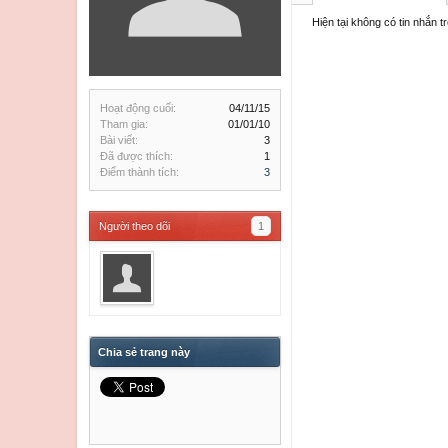
Hiện tại không có tin nhắn 
Hoạt động cuối:
04/11/15
Tham gia:
01/01/10
Bài viết:
3
Đã được thích:
1
Điểm thành tích:
3
Người theo dõi
1
Chia sẻ trang này