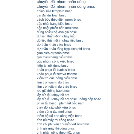
chuyển đổi nhóm nhân công
chuyển đổi nhóm nhân công bnsc
chỉnh sửa template bnsc
cài đặt dự toán bnsc
cách bóc thép điện nước bnsc
cập nhật bảng biểu bnsc
cập nhật phiên bản mới bnsc
dùng nhiều bộ đơn giá bnsc
dữ liệu thẩm định chạy tiếp
dữ liệu thẩm định chạy tiếp bnsc
dự thầu khác thkp bnsc
dự thầu khác tổng hợp kinh phí bnsc
giao diện dự toán bnsc
giới thiệu bảng biểu bnsc
gộp nhóm công việc bnsc
hiện ẩn nội dung bnsc
khắc phục lỗi loadxls bnsc
khắc phục lỗi reff và #name
kiểm tra các bảng biểu bnsc
làm tròn giá trị dự thầu
làm tròn giá trị dự thầu bnsc
lưu giá thông báo bnsc
lấy dữ liệu chạy hồ sơ
lấy dữ liệu chạy hồ sơ bnsc
nâng cấp bnsc
phím tắt bnsc
phím tắt bắc nam
thay đổi cấp phối vữa bnsc
thêm công tác mới bnsc
thêm hệ số cho công việc bnsc
tính bù máy thi công bnsc
tính chi phí vận chuyển vật liệu bnsc
tính giá máy thi công bnsc
tính nhân công theo tt01 bnsc