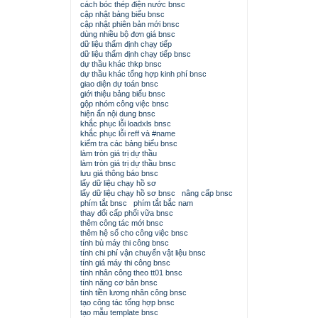
cách bóc thép điện nước bnsc
cập nhật bảng biểu bnsc
cập nhật phiên bản mới bnsc
dùng nhiều bộ đơn giá bnsc
dữ liệu thẩm định chạy tiếp
dữ liệu thẩm định chạy tiếp bnsc
dự thầu khác thkp bnsc
dự thầu khác tổng hợp kinh phí bnsc
giao diện dự toán bnsc
giới thiệu bảng biểu bnsc
gộp nhóm công việc bnsc
hiện ẩn nội dung bnsc
khắc phục lỗi loadxls bnsc
khắc phục lỗi reff và #name
kiểm tra các bảng biểu bnsc
làm tròn giá trị dự thầu
làm tròn giá trị dự thầu bnsc
lưu giá thông báo bnsc
lấy dữ liệu chạy hồ sơ
lấy dữ liệu chạy hồ sơ bnsc
nâng cấp bnsc
phím tắt bnsc
phím tắt bắc nam
thay đổi cấp phối vữa bnsc
thêm công tác mới bnsc
thêm hệ số cho công việc bnsc
tính bù máy thi công bnsc
tính chi phí vận chuyển vật liệu bnsc
tính giá máy thi công bnsc
tính nhân công theo tt01 bnsc
tính năng cơ bản bnsc
tính tiền lương nhân công bnsc
tạo công tác tổng hợp bnsc
tạo mẫu template bnsc