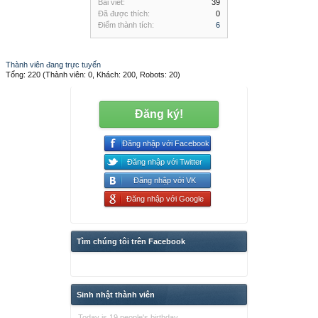
Bài viết:
39
Đã được thích:
0
Điểm thành tích:
6
Thành viên đang trực tuyến
Tổng: 220 (Thành viên: 0, Khách: 200, Robots: 20)
Đăng ký!
Đăng nhập với Facebook
Đăng nhập với Twitter
Đăng nhập với VK
Đăng nhập với Google
Tìm chúng tôi trên Facebook
Sinh nhật thành viên
Today is 19 people's birthday.