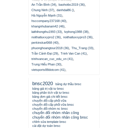
An Trần Bình (34)
,
baohotbc2019 (36)
,
Chung Ninh (37)
,
danhdai86 ()
,
Hà Nguyễn Mạnh (31)
,
hsccompany237168 (40)
,
khangnhubanam42 (46)
,
laithihongthu1993 (33)
,
lvphong1988 (38)
,
noithatluxxypro2 (36)
,
noithatluxxypro3 (36)
,
perkinskarl068 (40)
,
phuonghoangtour2018 (36)
,
Thu_Trang (33)
,
Trần Cảnh Đại (29)
,
Trinh Van Can (41)
,
trinhvancan_cuc_edu_vn (41)
,
Trung Hiếu Phan (30)
,
vietsports88dotcom (41)
,
bnsc2020
bảng dự thầu bnsc
bảng giá trị vật tư bnsc
bảng phân tích vật tư bnsc
bảng đơn giá chi tiết bnsc
chuyển đổi cấp phối vữa
chuyển đổi cấp phối vữa bnsc
chuyển đổi nhóm nc bnsc
chuyển đổi nhóm nhân công
chuyển đổi nhóm nhân công bnsc
chỉnh sửa template bnsc
cài đặt dự toán bnsc