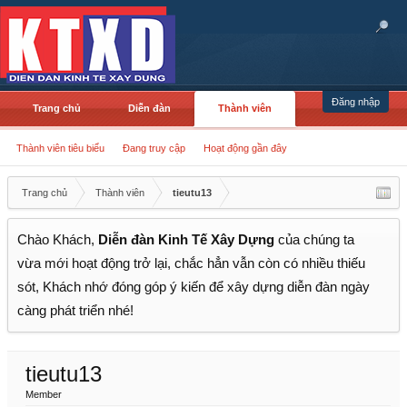
Đăng nhập
Trang chủ
Diễn đàn
Thành viên
Thành viên tiêu biểu
Đang truy cập
Hoạt động gần đây
Trang chủ
Thành viên
tieutu13
Chào Khách,
Diễn đàn Kinh Tế Xây Dựng
của chúng ta
vừa mới hoạt động trở lại, chắc hẳn vẫn còn có nhiều thiếu
sót, Khách nhớ đóng góp ý kiến để xây dựng diễn đàn ngày
càng phát triển nhé!
tieutu13
Member