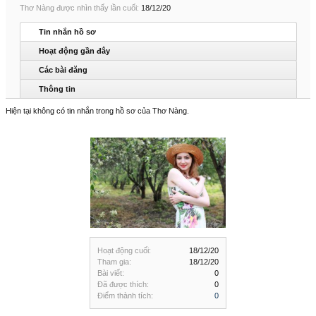
Thơ Nàng được nhìn thấy lần cuối:
18/12/20
Tin nhắn hồ sơ
Hoạt động gần đây
Các bài đăng
Thông tin
Hiện tại không có tin nhắn trong hồ sơ của Thơ Nàng.
Hoạt động cuối:
18/12/20
Tham gia:
18/12/20
Bài viết:
0
Đã được thích:
0
Điểm thành tích:
0