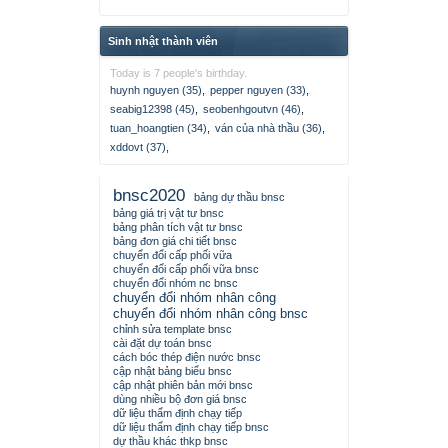
Sinh nhật thành viên
Today is 7 people's birthday.
huynh nguyen (35)
,
pepper nguyen (33)
,
seabig12398 (45)
,
seobenhgoutvn (46)
,
tuan_hoangtien (34)
,
ván của nhà thầu (36)
,
xddovt (37)
,
bnsc2020
bảng dự thầu bnsc
bảng giá trị vật tư bnsc
bảng phân tích vật tư bnsc
bảng đơn giá chi tiết bnsc
chuyển đổi cấp phối vữa
chuyển đổi cấp phối vữa bnsc
chuyển đổi nhóm nc bnsc
chuyển đổi nhóm nhân công
chuyển đổi nhóm nhân công bnsc
chỉnh sửa template bnsc
cài đặt dự toán bnsc
cách bóc thép điện nước bnsc
cập nhật bảng biểu bnsc
cập nhật phiên bản mới bnsc
dùng nhiều bộ đơn giá bnsc
dữ liệu thẩm định chạy tiếp
dữ liệu thẩm định chạy tiếp bnsc
dự thầu khác thkp bnsc