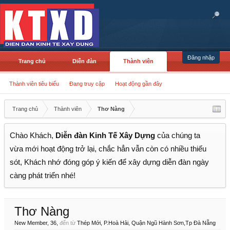
Đăng nhập
Trang chủ
Diễn đàn
Thành viên
Thành viên tiêu biểu
Đang truy cập
Hoạt động gần đây
Trang chủ
Thành viên
Thơ Nàng
Chào Khách,
Diễn đàn Kinh Tế Xây Dựng
của chúng ta
vừa mới hoạt động trở lại, chắc hẳn vẫn còn có nhiều thiếu
sót, Khách nhớ đóng góp ý kiến để xây dựng diễn đàn ngày
càng phát triển nhé!
Thơ Nàng
New Member
, 36,
đến từ
Thép Mới, P.Hoà Hải, Quận Ngũ Hành Sơn,Tp Đà Nẵng