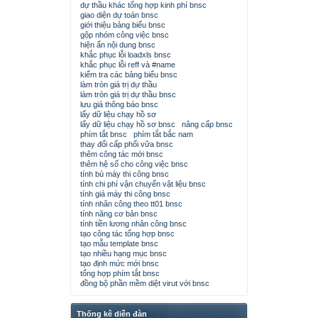
dự thầu khác tổng hợp kinh phí bnsc
giao diện dự toán bnsc
giới thiệu bảng biểu bnsc
gộp nhóm công việc bnsc
hiện ẩn nội dung bnsc
khắc phục lỗi loadxls bnsc
khắc phục lỗi reff và #name
kiểm tra các bảng biểu bnsc
làm tròn giá trị dự thầu
làm tròn giá trị dự thầu bnsc
lưu giá thông báo bnsc
lấy dữ liệu chạy hồ sơ
lấy dữ liệu chạy hồ sơ bnsc
nâng cấp bnsc
phím tắt bnsc
phím tắt bắc nam
thay đổi cấp phối vữa bnsc
thêm công tác mới bnsc
thêm hệ số cho công việc bnsc
tính bù máy thi công bnsc
tính chi phí vận chuyển vật liệu bnsc
tính giá máy thi công bnsc
tính nhân công theo tt01 bnsc
tính năng cơ bản bnsc
tính tiền lương nhân công bnsc
tạo công tác tổng hợp bnsc
tạo mẫu template bnsc
tạo nhiều hạng mục bnsc
tạo định mức mới bnsc
tổng hợp phím tắt bnsc
đồng bộ phần mềm diệt virut với bnsc
Thống kê diễn đàn