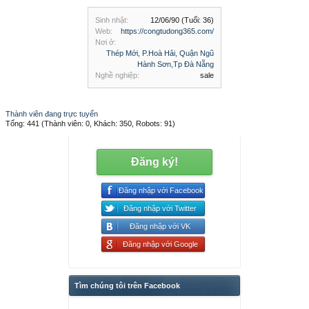
Sinh nhật:
12/06/90
(Tuổi: 36)
Web:
https://congtudong365.com/
Nơi ở:
Thép Mới, P.Hoà Hải, Quận Ngũ
Hành Sơn,Tp Đà Nẵng
Nghề nghiệp:
sale
Thành viên đang trực tuyến
Tổng: 441 (Thành viên: 0, Khách: 350, Robots: 91)
Đăng ký!
Đăng nhập với Facebook
Đăng nhập với Twitter
Đăng nhập với VK
Đăng nhập với Google
Tìm chúng tôi trên Facebook