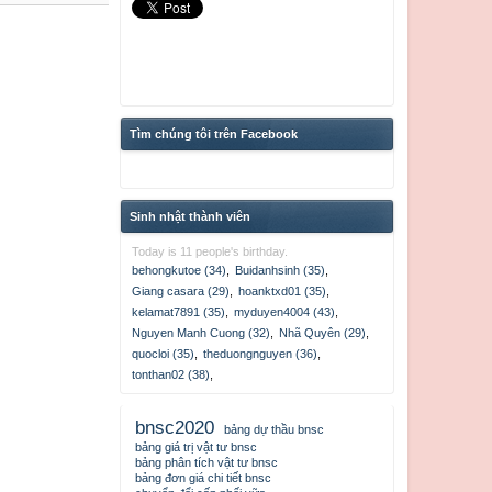
Tìm chúng tôi trên Facebook
Sinh nhật thành viên
Today is 11 people's birthday.
behongkutoe (34)
,
Buidanhsinh (35)
,
Giang casara (29)
,
hoanktxd01 (35)
,
kelamat7891 (35)
,
myduyen4004 (43)
,
Nguyen Manh Cuong (32)
,
Nhã Quyên (29)
,
quocloi (35)
,
theduongnguyen (36)
,
tonthan02 (38)
,
bnsc2020
bảng dự thầu bnsc
bảng giá trị vật tư bnsc
bảng phân tích vật tư bnsc
bảng đơn giá chi tiết bnsc