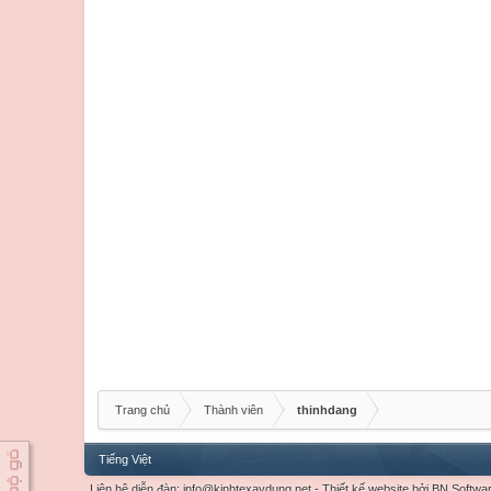
Trang chủ
Thành viên
thinhdang
Tiếng Việt
Liên hệ diễn đàn:
info@kinhtexaydung.net
-
Thiết kế website
bởi
BN Softwa