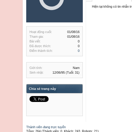
Hiện tại không có tin nhắn 
Hoạt động cuối:
01/08/16
Tham gia:
01/08/16
Bài viết:
0
Đã được thích:
0
Điểm thành tích:
0
Giới tính:
Nam
Sinh nhật:
12/06/95
(Tuổi: 31)
Chia sẻ trang này
Thành viên đang trực tuyến
Tổng: 264 (Thành viên: 0, Khách: 243, Robots: 21)