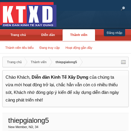
Đăng nhập
Trang chủ
Diễn đàn
Thành viên
Thành viên tiêu biểu
Đang truy cập
Hoạt động gần đây
Trang chủ
Thành viên
thiepgialong5
Chào Khách,
Diễn đàn Kinh Tế Xây Dựng
của chúng ta
vừa mới hoạt động trở lại, chắc hẳn vẫn còn có nhiều thiếu
sót, Khách nhớ đóng góp ý kiến để xây dựng diễn đàn ngày
càng phát triển nhé!
thiepgialong5
New Member
, Nữ, 34