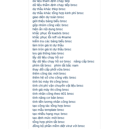
dữ liệu thẩm định chạy tiếp
dữ liệu thẩm định chạy tiếp bnsc
dự thầu khác thkp bnsc
dự thầu khác tổng hợp kinh phí bnsc
giao diện dự toán bnsc
giới thiệu bảng biểu bnsc
gộp nhóm công việc bnsc
hiện ẩn nội dung bnsc
khắc phục lỗi loadxls bnsc
khắc phục lỗi reff và #name
kiểm tra các bảng biểu bnsc
làm tròn giá trị dự thầu
làm tròn giá trị dự thầu bnsc
lưu giá thông báo bnsc
lấy dữ liệu chạy hồ sơ
lấy dữ liệu chạy hồ sơ bnsc
nâng cấp bnsc
phím tắt bnsc
phím tắt bắc nam
thay đổi cấp phối vữa bnsc
thêm công tác mới bnsc
thêm hệ số cho công việc bnsc
tính bù máy thi công bnsc
tính chi phí vận chuyển vật liệu bnsc
tính giá máy thi công bnsc
tính nhân công theo tt01 bnsc
tính năng cơ bản bnsc
tính tiền lương nhân công bnsc
tạo công tác tổng hợp bnsc
tạo mẫu template bnsc
tạo nhiều hạng mục bnsc
tạo định mức mới bnsc
tổng hợp phím tắt bnsc
đồng bộ phần mềm diệt virut với bnsc