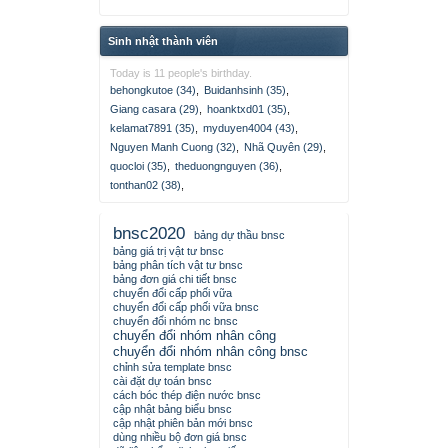
Sinh nhật thành viên
Today is 11 people's birthday.
behongkutoe (34)
,
Buidanhsinh (35)
,
Giang casara (29)
,
hoanktxd01 (35)
,
kelamat7891 (35)
,
myduyen4004 (43)
,
Nguyen Manh Cuong (32)
,
Nhã Quyên (29)
,
quocloi (35)
,
theduongnguyen (36)
,
tonthan02 (38)
,
bnsc2020
bảng dự thầu bnsc
bảng giá trị vật tư bnsc
bảng phân tích vật tư bnsc
bảng đơn giá chi tiết bnsc
chuyển đổi cấp phối vữa
chuyển đổi cấp phối vữa bnsc
chuyển đổi nhóm nc bnsc
chuyển đổi nhóm nhân công
chuyển đổi nhóm nhân công bnsc
chỉnh sửa template bnsc
cài đặt dự toán bnsc
cách bóc thép điện nước bnsc
cập nhật bảng biểu bnsc
cập nhật phiên bản mới bnsc
dùng nhiều bộ đơn giá bnsc