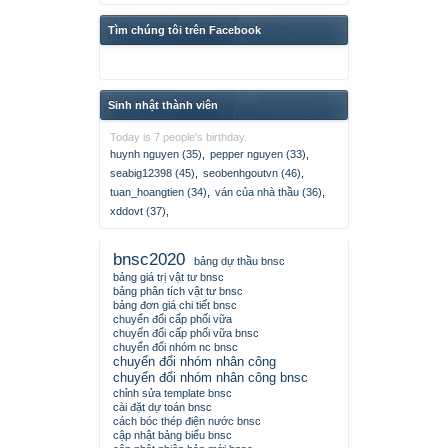
Tìm chúng tôi trên Facebook
Sinh nhật thành viên
Today is 7 people's birthday.
huynh nguyen (35)
,
pepper nguyen (33)
,
seabig12398 (45)
,
seobenhgoutvn (46)
,
tuan_hoangtien (34)
,
ván của nhà thầu (36)
,
xddovt (37)
,
bnsc2020
bảng dự thầu bnsc
bảng giá trị vật tư bnsc
bảng phân tích vật tư bnsc
bảng đơn giá chi tiết bnsc
chuyển đổi cấp phối vữa
chuyển đổi cấp phối vữa bnsc
chuyển đổi nhóm nc bnsc
chuyển đổi nhóm nhân công
chuyển đổi nhóm nhân công bnsc
chỉnh sửa template bnsc
cài đặt dự toán bnsc
cách bóc thép điện nước bnsc
cập nhật bảng biểu bnsc