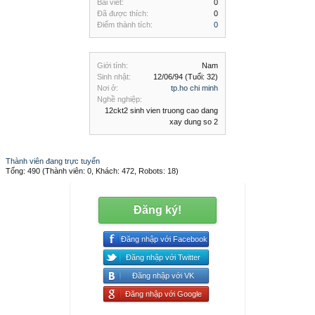
Bài viết:
0
Đã được thích:
0
Điểm thành tích:
0
Giới tính:
Nam
Sinh nhật:
12/06/94
(Tuổi: 32)
Nơi ở:
tp.ho chi minh
Nghề nghiệp:
12ckt2 sinh vien truong cao dang
xay dung so 2
Thành viên đang trực tuyến
Tổng: 490 (Thành viên: 0, Khách: 472, Robots: 18)
Đăng ký!
Đăng nhập với Facebook
Đăng nhập với Twitter
Đăng nhập với VK
Đăng nhập với Google