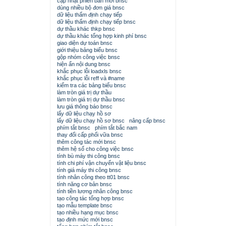
cập nhật phiên bản mới bnsc
dùng nhiều bộ đơn giá bnsc
dữ liệu thẩm định chạy tiếp
dữ liệu thẩm định chạy tiếp bnsc
dự thầu khác thkp bnsc
dự thầu khác tổng hợp kinh phí bnsc
giao diện dự toán bnsc
giới thiệu bảng biểu bnsc
gộp nhóm công việc bnsc
hiện ẩn nội dung bnsc
khắc phục lỗi loadxls bnsc
khắc phục lỗi reff và #name
kiểm tra các bảng biểu bnsc
làm tròn giá trị dự thầu
làm tròn giá trị dự thầu bnsc
lưu giá thông báo bnsc
lấy dữ liệu chạy hồ sơ
lấy dữ liệu chạy hồ sơ bnsc
nâng cấp bnsc
phím tắt bnsc
phím tắt bắc nam
thay đổi cấp phối vữa bnsc
thêm công tác mới bnsc
thêm hệ số cho công việc bnsc
tính bù máy thi công bnsc
tính chi phí vận chuyển vật liệu bnsc
tính giá máy thi công bnsc
tính nhân công theo tt01 bnsc
tính năng cơ bản bnsc
tính tiền lương nhân công bnsc
tạo công tác tổng hợp bnsc
tạo mẫu template bnsc
tạo nhiều hạng mục bnsc
tạo định mức mới bnsc