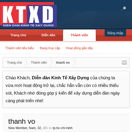
Đăng nhập
Trang chủ
Diễn đàn
Thành viên
Thành viên tiêu biểu
Đang truy cập
Hoạt động gần đây
Trang chủ
Thành viên
thanh vo
Chào Khách,
Diễn đàn Kinh Tế Xây Dựng
của chúng ta
vừa mới hoạt động trở lại, chắc hẳn vẫn còn có nhiều thiếu
sót, Khách nhớ đóng góp ý kiến để xây dựng diễn đàn ngày
càng phát triển nhé!
thanh vo
New Member
, Nam, 32,
đến từ
tp.ho chi minh