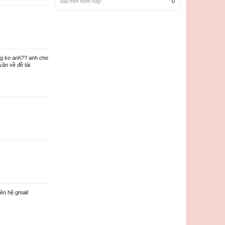
Bài mới hôm nay:
0
ng ko anh?? anh cho
văn về đề tài
ên hệ gmail: