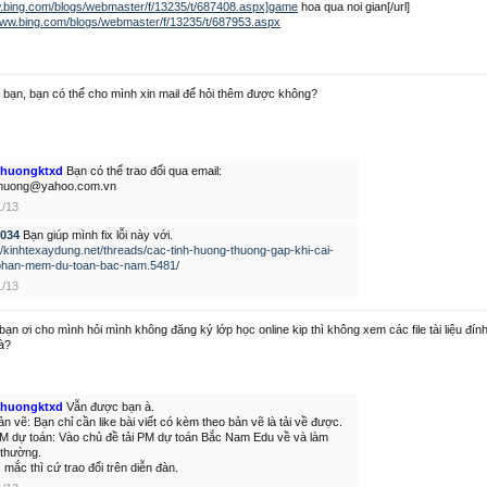
w.bing.com/blogs/webmaster/f/13235/t/687408.aspx]game
hoa qua noi gian[/url]
/www.bing.com/blogs/webmaster/f/13235/t/687953.aspx
bạn, bạn có thể cho mình xin mail để hỏi thêm được không?
nhuongktxd
Bạn có thể trao đổi qua email:
huong@yahoo.com.vn
1/13
034
Bạn giúp mình fix lỗi này với.
://kinhtexaydung.net/threads/cac-tinh-huong-thuong-gap-khi-cai-
phan-mem-du-toan-bac-nam.5481/
1/13
bạn ơi cho mình hỏi mình không đăng ký lớp học online kip thì không xem các file tài liệu đính
à?
nhuongktxd
Vẫn được bạn à.
n vẽ: Bạn chỉ cần like bài viết có kèm theo bản vẽ là tải về được.
M dự toán: Vào chủ đề tải PM dự toán Bắc Nam Edu về và làm
 thường.
 mắc thì cứ trao đổi trên diễn đàn.