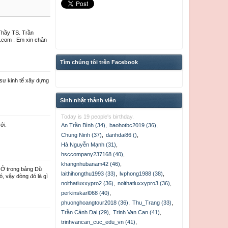
hầy TS. Trần
l.com . Em xin chân
pooh_pooh
Tìm chúng tôi trên Facebook
 sư kinh tế xây dựng
Sinh nhật thành viên
Today is 19 people's birthday.
vanhai_KSKTXD
civileng155
hang_ckx
ới.
An Trần Bình (34)
,
baohotbc2019 (36)
,
Chung Ninh (37)
,
danhdai86 ()
,
Hà Nguyễn Mạnh (31)
,
vantham
xuantrienpt
hauccbtm
hsccompany237168 (40)
,
khangnhubanam42 (46)
,
 Ở trong bảng Dữ
laithihongthu1993 (33)
,
lvphong1988 (38)
,
ó, vậy dòng đó là gì
noithatluxxypro2 (36)
,
noithatluxxypro3 (36)
,
perkinskarl068 (40)
,
phuonghoangtour2018 (36)
,
Thu_Trang (33)
,
Trần Cảnh Đại (29)
,
Trinh Van Can (41)
,
trinhvancan_cuc_edu_vn (41)
,