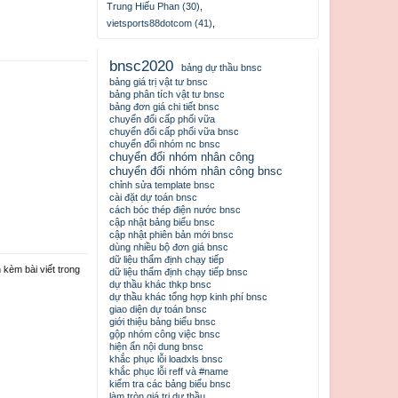
Trung Hiếu Phan (30)
,
vietsports88dotcom (41)
,
bnsc2020
bảng dự thầu bnsc
bảng giá trị vật tư bnsc
bảng phân tích vật tư bnsc
bảng đơn giá chi tiết bnsc
chuyển đổi cấp phối vữa
chuyển đổi cấp phối vữa bnsc
chuyển đổi nhóm nc bnsc
chuyển đổi nhóm nhân công
chuyển đổi nhóm nhân công bnsc
chỉnh sửa template bnsc
cài đặt dự toán bnsc
cách bóc thép điện nước bnsc
cập nhật bảng biểu bnsc
cập nhật phiên bản mới bnsc
dùng nhiều bộ đơn giá bnsc
dữ liệu thẩm định chạy tiếp
 kèm bài viết trong
dữ liệu thẩm định chạy tiếp bnsc
dự thầu khác thkp bnsc
dự thầu khác tổng hợp kinh phí bnsc
giao diện dự toán bnsc
giới thiệu bảng biểu bnsc
gộp nhóm công việc bnsc
hiện ẩn nội dung bnsc
khắc phục lỗi loadxls bnsc
khắc phục lỗi reff và #name
kiểm tra các bảng biểu bnsc
làm tròn giá trị dự thầu