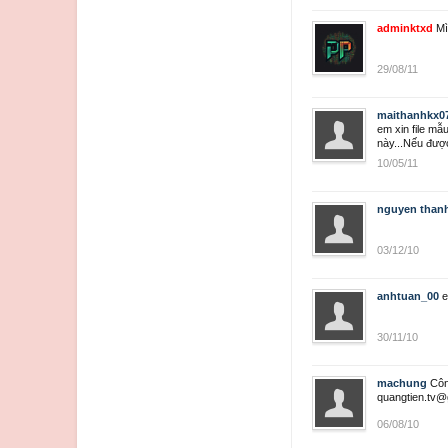
adminktxd
Mì
29/08/11
maithanhkx0
em xin file mẫ
này...Nếu đượ
10/05/11
nguyen thanh
03/12/10
anhtuan_00
e
30/11/10
machung
Côn
quangtien.tv
06/08/10