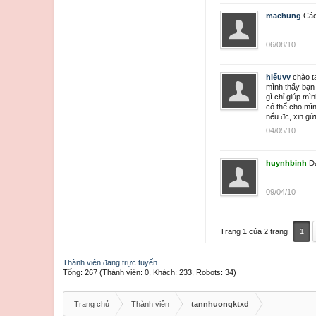
machung
Các
06/08/10
hiểuvv
chào 
mình thấy bạn
gì chỉ giúp m
có thể cho mìn
nếu đc, xin gư
04/05/10
huynhbinh
D
09/04/10
Trang 1 của 2 trang
1
Thành viên đang trực tuyến
Tổng: 267 (Thành viên: 0, Khách: 233, Robots: 34)
Trang chủ
Thành viên
tannhuongktxd