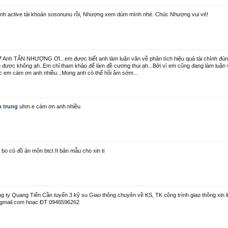
nh active tài khoản sosonunu rồi, Nhượng xem dùm mình nhé. Chúc Nhượng vui vẻ!
7
Anh TẤN NHƯỢNG ƠI...em được biết anh làm luận văn về phân tích hiệu quả tài chính đú
u được không ạh..Em chỉ tham khảo để làm đề cương thui ạh...Bởi vì em cũng đang làm luận 
c em cám ơn anh nhiều...Mong anh có thể hồi âm sớm...
 trung
uhm.e cám ơn anh nhiều
 bo có đồ án môn btct II bản mẫu cho xin ti
g ty Quang Tiến Cần tuyển 3 kỹ su Giao thông chuyên về KS, TK công trình giao thông xin li
@gmail.com hoạc ĐT 0946596262