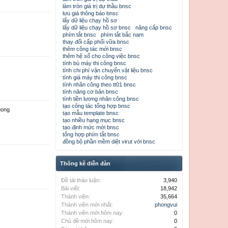
làm tròn giá trị dự thầu bnsc
lưu giá thông báo bnsc
lấy dữ liệu chạy hồ sơ
lấy dữ liệu chạy hồ sơ bnsc
nâng cấp bnsc
phím tắt bnsc
phím tắt bắc nam
thay đổi cấp phối vữa bnsc
thêm công tác mới bnsc
thêm hệ số cho công việc bnsc
tính bù máy thi công bnsc
tính chi phí vận chuyển vật liệu bnsc
tính giá máy thi công bnsc
tính nhân công theo tt01 bnsc
tính năng cơ bản bnsc
tính tiền lương nhân công bnsc
tạo công tác tổng hợp bnsc
uong
tạo mẫu template bnsc
tạo nhiều hạng mục bnsc
tạo định mức mới bnsc
tổng hợp phím tắt bnsc
đồng bộ phần mềm diệt virut với bnsc
Thống kê diễn đàn
Đề tài thảo luận:
3,940
Bài viết:
18,942
Thành viên:
35,664
Thành viên mới nhất:
phongvui
Thành viên mới hôm nay:
0
Chủ đề mới hôm nay:
0