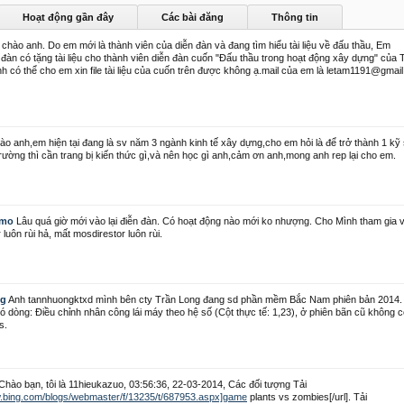
Hoạt động gần đây
Các bài đăng
Thông tin
chào anh. Do em mới là thành viên của diễn đàn và đang tìm hiểu tài liệu về đấu thầu, Em
 đàn có tặng tài liệu cho thành viên diễn đàn cuốn "Đấu thầu trong hoạt động xây dựng" của T
h có thể cho em xin file tài liệu của cuốn trên được không ạ.mail của em là letam1191@gmai
ào anh,em hiện tại đang là sv năm 3 ngành kinh tế xây dựng,cho em hỏi là để trở thành 1 kỹ
 trường thì cần trang bị kiến thức gì,và nên học gì anh,cảm ơn anh,mong anh rep lại cho em.
cmo
Lâu quá giờ mới vào lại điễn đàn. Có hoạt động nào mới ko nhượng. Cho Mình tham gia v
luôn rùi hả, mất mosdirestor luôn rùi.
ng
Anh tannhuongktxd mình bên cty Trần Long đang sd phần mềm Bắc Nam phiên bản 2014.
ó dòng: Điều chỉnh nhân công lái máy theo hệ số (Cột thực tế: 1,23), ở phiên bãn cũ không c
s.
Chào bạn, tôi là 11hieukazuo, 03:56:36, 22-03-2014, Các đối tượng Tải
w.bing.com/blogs/webmaster/f/13235/t/687953.aspx]game
plants vs zombies[/url]. Tải