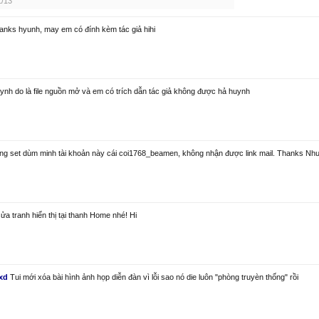
1/13
anks hyunh, may em có đính kèm tác giả hihi
ynh do là file nguồn mở và em có trích dẫn tác giả không được hả huynh
g set dùm minh tài khoản này cái coi1768_beamen, không nhận được link mail. Thanks Nh
ửa tranh hiển thị tại thanh Home nhé! Hi
xd
Tui mới xóa bài hình ảnh họp diễn đàn vì lỗi sao nó die luôn "phòng truyèn thống" rồi