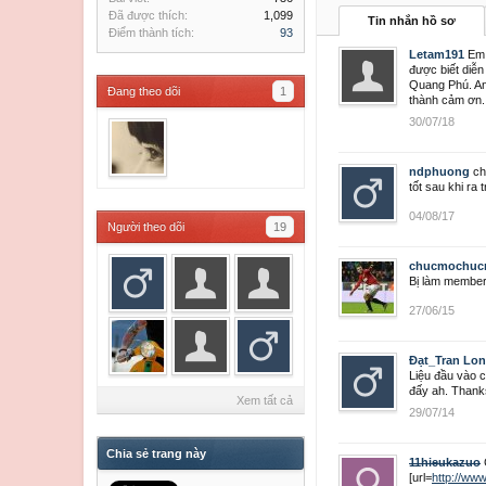
Đã được thích:
1,099
Tin nhắn hồ sơ
Điểm thành tích:
93
Letam191
Em 
được biết diễn
Quang Phú. An
Đang theo dõi
1
thành cảm ơn.
30/07/18
ndphuong
ch
tốt sau khi ra
04/08/17
Người theo dõi
19
chucmochu
Bị làm member 
27/06/15
Đạt_Tran Lo
Liệu đầu vào c
đấy ah. Thank
Xem tất cả
29/07/14
Chia sẻ trang này
11hieukazuo
[url=
http://ww