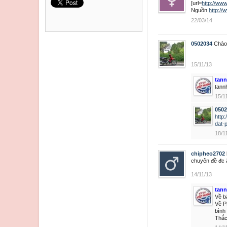
[url=
http://ww
Nguồn
http:/
22/03/14
0502034
Chào 
15/11/13
tan
tann
15/1
0502
http
dat-
18/1
chipheo2702
chuyên đề đc 
14/11/13
tan
Về bả
Về P
bình
Thắc