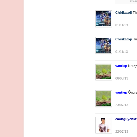
14/1
Chirikatoji
Th
01/11/13
Chirikatoji
Hu
01/11/13
vantiep
Nhượn
06/08/13
vantiep
Ông s
23/07/13
caonguyenkt
22/07/13