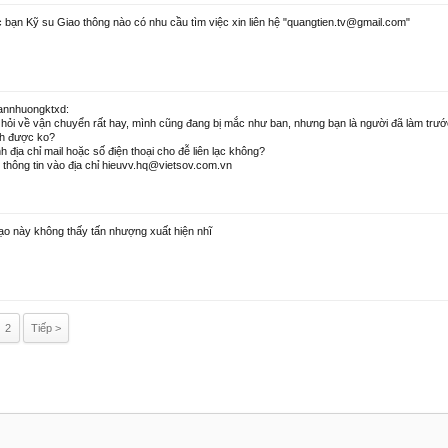
 bạn Kỹ su Giao thông nào có nhu cầu tìm việc xin liên hệ "quangtien.tv@gmail.com"
tannhuongktxd:
 hỏi về vận chuyển rất hay, mình cũng đang bị mắc như ban, nhưng bạn là người đã làm trướ
ình được ko?
h địa chỉ mail hoặc số điện thoại cho đễ liên lạc không?
̉i thông tin vào địa chỉ hieuvv.hq@vietsov.com.vn
ạo này không thấy tấn nhượng xuất hiện nhĩ
2
Tiếp >