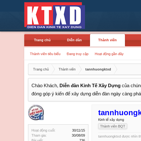
Trang chủ
Diễn đàn
Thành viên
Thành viên tiêu biểu
Đang truy cập
Hoạt động gần đây
Trang chủ
Thành viên
tannhuongktxd
Chào Khách,
Diễn đàn Kinh Tế Xây Dựng
của chúng
đóng góp ý kiến để xây dựng diễn đàn ngày càng phát
tannhuongk
Kinh tế xây dựng
Thành viên BQT
Hoạt động cuối:
30/11/15
Tham gia:
30/08/09
tannhuongktxd được nhìn th
Bài viết:
736