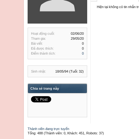
Hiện tại không có tin nhắn t
Hoạt động cuối:
02/06/20
Tham gia:
29/05/20
Bài viết:
0
Đã được thích:
0
Điểm thành tích:
0
Sinh nhật:
18/05/94
(Tuổi: 32)
Chia sẻ trang này
Thành viên đang trực tuyến
Tổng: 488 (Thành viên: 0, Khách: 451, Robots: 37)