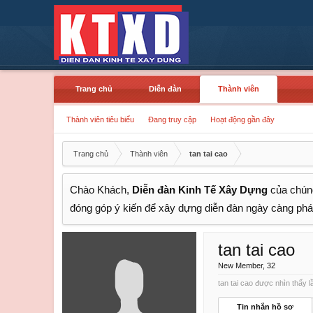
Trang chủ
Diễn đàn
Thành viên
Thành viên tiêu biểu
Đang truy cập
Hoạt động gần đây
Trang chủ
Thành viên
tan tai cao
Chào Khách,
Diễn đàn Kinh Tế Xây Dựng
của chúng
đóng góp ý kiến để xây dựng diễn đàn ngày càng phát
tan tai cao
New Member
, 32
tan tai cao được nhìn thấy l
Tin nhắn hồ sơ