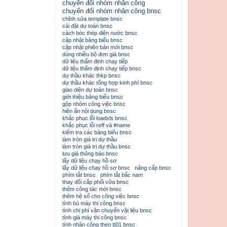
chuyển đổi nhóm nhân công
chuyển đổi nhóm nhân công bnsc
chỉnh sửa template bnsc
cài đặt dự toán bnsc
cách bóc thép điện nước bnsc
cập nhật bảng biểu bnsc
cập nhật phiên bản mới bnsc
dùng nhiều bộ đơn giá bnsc
dữ liệu thẩm định chạy tiếp
dữ liệu thẩm định chạy tiếp bnsc
dự thầu khác thkp bnsc
dự thầu khác tổng hợp kinh phí bnsc
giao diện dự toán bnsc
giới thiệu bảng biểu bnsc
gộp nhóm công việc bnsc
hiện ẩn nội dung bnsc
khắc phục lỗi loadxls bnsc
khắc phục lỗi reff và #name
kiểm tra các bảng biểu bnsc
làm tròn giá trị dự thầu
làm tròn giá trị dự thầu bnsc
lưu giá thông báo bnsc
lấy dữ liệu chạy hồ sơ
lấy dữ liệu chạy hồ sơ bnsc
nâng cấp bnsc
phím tắt bnsc
phím tắt bắc nam
thay đổi cấp phối vữa bnsc
thêm công tác mới bnsc
thêm hệ số cho công việc bnsc
tính bù máy thi công bnsc
tính chi phí vận chuyển vật liệu bnsc
tính giá máy thi công bnsc
tính nhân công theo tt01 bnsc