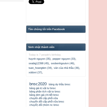
Tìm chúng tôi trên Facebook
Sinh nhật thành viên
Today is 7 people's birthday.
huynh nguyen (35)
,
pepper nguyen (33)
,
seabig12398 (45)
,
seobenhgoutvn (46)
,
tuan_hoangtien (34)
,
ván của nhà thầu (36)
,
xddovt (37)
,
bnsc2020
bảng dự thầu bnsc
bảng giá trị vật tư bnsc
bảng phân tích vật tư bnsc
bảng đơn giá chi tiết bnsc
chuyển đổi cấp phối vữa
chuyển đổi cấp phối vữa bnsc
chuyển đổi nhóm nc bnsc