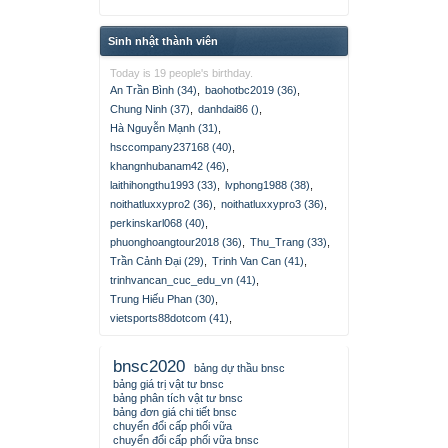
Sinh nhật thành viên
Today is 19 people's birthday.
An Trần Bình (34)
,
baohotbc2019 (36)
,
Chung Ninh (37)
,
danhdai86 ()
,
Hà Nguyễn Mạnh (31)
,
hsccompany237168 (40)
,
khangnhubanam42 (46)
,
laithihongthu1993 (33)
,
lvphong1988 (38)
,
noithatluxxypro2 (36)
,
noithatluxxypro3 (36)
,
perkinskarl068 (40)
,
phuonghoangtour2018 (36)
,
Thu_Trang (33)
,
Trần Cảnh Đại (29)
,
Trinh Van Can (41)
,
trinhvancan_cuc_edu_vn (41)
,
Trung Hiếu Phan (30)
,
vietsports88dotcom (41)
,
bnsc2020
bảng dự thầu bnsc
bảng giá trị vật tư bnsc
bảng phân tích vật tư bnsc
bảng đơn giá chi tiết bnsc
chuyển đổi cấp phối vữa
chuyển đổi cấp phối vữa bnsc