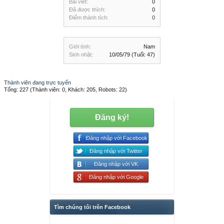
Bài viết:
0
Đã được thích:
0
Điểm thành tích:
0
Giới tính:
Nam
Sinh nhật:
10/05/79
(Tuổi: 47)
Thành viên đang trực tuyến
Tổng: 227 (Thành viên: 0, Khách: 205, Robots: 22)
Đăng ký!
Đăng nhập với Facebook
Đăng nhập với Twitter
Đăng nhập với VK
Đăng nhập với Google
Tìm chúng tôi trên Facebook