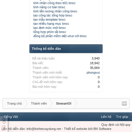
tính nhân công theo tt01 bnsc
tính năng cơ bản bnsc
tính tiền lương nhân công bnsc
tạo công tác tổng hợp bnsc
tạo mẫu template bnsc
tạo nhiều hạng mục bnsc
tạo định mức mới bnsc
tổng hợp phím tắt bnsc
đồng bộ phần mềm diệt virut với bnsc
Thống kê diễn đàn
Đề tài thảo luận:
3,940
Bài viết:
18,942
Thành viên:
35,664
Thành viên mới nhất:
phongvui
Thành viên mới hôm nay:
0
Chủ đề mới hôm nay:
0
Bài mới hôm nay:
0
Trang chủ
Thành viên
StewartOl
Tiếng Việt
Liên hệ
Trợ giúp
Quy định và Nội quy
Liên hệ diễn đàn:
info@kinhtexaydung.net
-
Thiết kế website
bởi
BN Software