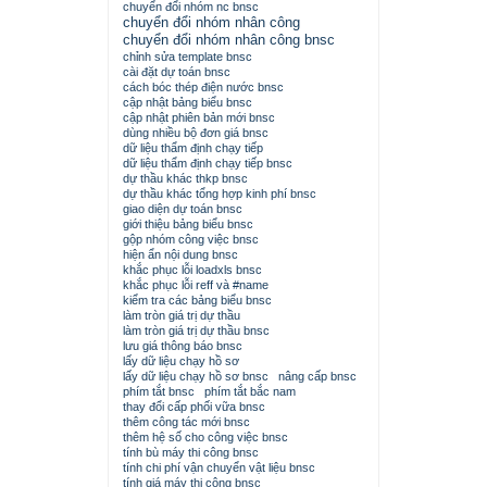
chuyển đổi nhóm nc bnsc
chuyển đổi nhóm nhân công
chuyển đổi nhóm nhân công bnsc
chỉnh sửa template bnsc
cài đặt dự toán bnsc
cách bóc thép điện nước bnsc
cập nhật bảng biểu bnsc
cập nhật phiên bản mới bnsc
dùng nhiều bộ đơn giá bnsc
dữ liệu thẩm định chạy tiếp
dữ liệu thẩm định chạy tiếp bnsc
dự thầu khác thkp bnsc
dự thầu khác tổng hợp kinh phí bnsc
giao diện dự toán bnsc
giới thiệu bảng biểu bnsc
gộp nhóm công việc bnsc
hiện ẩn nội dung bnsc
khắc phục lỗi loadxls bnsc
khắc phục lỗi reff và #name
kiểm tra các bảng biểu bnsc
làm tròn giá trị dự thầu
làm tròn giá trị dự thầu bnsc
lưu giá thông báo bnsc
lấy dữ liệu chạy hồ sơ
lấy dữ liệu chạy hồ sơ bnsc
nâng cấp bnsc
phím tắt bnsc
phím tắt bắc nam
thay đổi cấp phối vữa bnsc
thêm công tác mới bnsc
thêm hệ số cho công việc bnsc
tính bù máy thi công bnsc
tính chi phí vận chuyển vật liệu bnsc
tính giá máy thi công bnsc