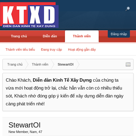
Đăng nhập
Trang chủ
Diễn đàn
Thành viên
Thành viên tiêu biểu
Đang truy cập
Hoạt động gần đây
Trang chủ
Thành viên
StewartOl
Chào Khách,
Diễn đàn Kinh Tế Xây Dựng
của chúng ta
vừa mới hoạt động trở lại, chắc hẳn vẫn còn có nhiều thiếu
sót, Khách nhớ đóng góp ý kiến để xây dựng diễn đàn ngày
càng phát triển nhé!
StewartOl
New Member
, Nam, 47